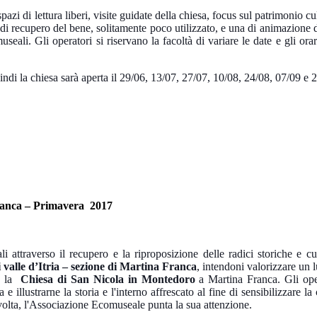
pazi di lettura liberi, visite guidate della chiesa, focus sul patrimonio cu
a di recupero del bene, solitamente poco utilizzato, e una di animazione de
eali. Gli operatori si riservano la facoltà di variare le date e gli orari
ndi la chiesa sarà aperta il 29/06, 13/07, 27/07, 10/08, 24/08, 07/09 e 
anca – Primavera 2017
li attraverso il recupero e la riproposizione delle radici storiche e cul
valle d’Itria – sezione di Martina Franca
, intendoni valorizzare un 
à: la
Chiesa di San Nicola in Montedoro
a Martina Franca. Gli oper
e illustrarne la storia e l'interno affrescato al fine di sensibilizzare la
volta, l'Associazione Ecomuseale punta la sua attenzione.