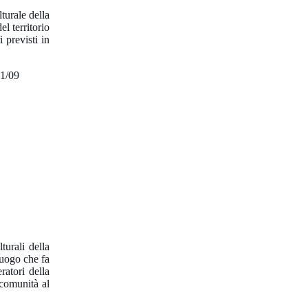
lturale della
l territorio
 previsti in
21/09
turali della
luogo che fa
atori della
 comunità al