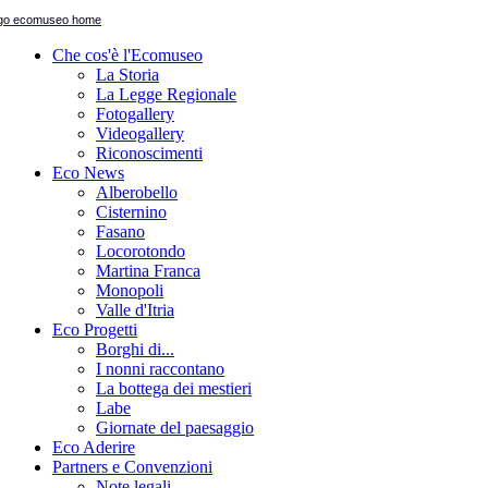
Che cos'è l'Ecomuseo
La Storia
La Legge Regionale
Fotogallery
Videogallery
Riconoscimenti
Eco News
Alberobello
Cisternino
Fasano
Locorotondo
Martina Franca
Monopoli
Valle d'Itria
Eco Progetti
Borghi di...
I nonni raccontano
La bottega dei mestieri
Labe
Giornate del paesaggio
Eco Aderire
Partners e Convenzioni
Note legali