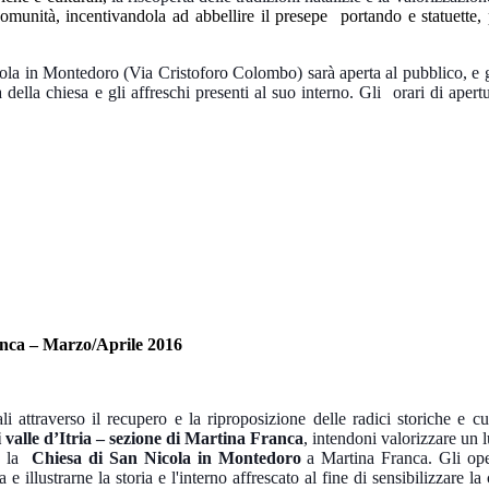
munità, incentivandola ad abbellire il presepe portando e statuette,
ola in Montedoro (Via Cristoforo Colombo) sarà aperta al pubblico, e g
a della chiesa e gli affreschi presenti al suo interno. Gli orari di apert
nca – Marzo/Aprile 2016
li attraverso il recupero e la riproposizione delle radici storiche e cul
valle d’Itria – sezione di Martina Franca
, intendoni valorizzare un 
à: la
Chiesa di San Nicola in Montedoro
a Martina Franca. Gli oper
e illustrarne la storia e l'interno affrescato al fine di sensibilizzare la