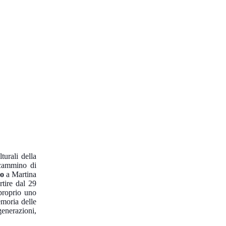
turali della
 cammino di
ro
a Martina
rtire dal 29
 proprio uno
emoria delle
generazioni,