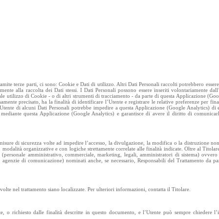
e terze parti, ci sono: Cookie e Dati di utilizzo. Altri Dati Personali raccolti potrebbero essere 
lmente alla raccolta dei Dati stessi. I Dati Personali possono essere inseriti volontariamente dal
e utilizzo di Cookie - o di altri strumenti di tracciamento - da parte di questa Applicazione (Goo
amente precisato, ha la finalità di identificare l’Utente e registrare le relative preferenze per fina
l’Utente di alcuni Dati Personali potrebbe impedire a questa Applicazione (Google Analytics) di 
si mediante questa Applicazione (Google Analytics) e garantisce di avere il diritto di comunicarl
 misure di sicurezza volte ad impedire l’accesso, la divulgazione, la modifica o la distruzione non
modalità organizzative e con logiche strettamente correlate alle finalità indicate. Oltre al Titolare
to (personale amministrativo, commerciale, marketing, legali, amministratori di sistema) ovvero 
che, agenzie di comunicazione) nominati anche, se necessario, Responsabili del Trattamento da par
nvolte nel trattamento siano localizzate. Per ulteriori informazioni, contatta il Titolare.
nte, o richiesto dalle finalità descritte in questo documento, e l’Utente può sempre chiedere l’