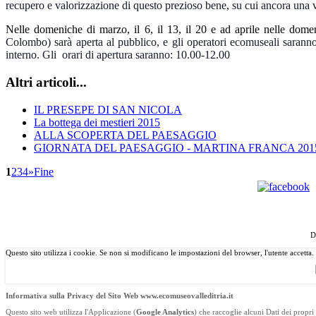
recupero e valorizzazione di questo prezioso bene, su cui ancora una 
Nelle domeniche di marzo, il 6, il 13, il 20 e ad aprile nelle dom
Colombo) sarà aperta al pubblico, e gli operatori ecomuseali saranno a 
interno. Gli orari di apertura saranno: 10.00-12.00
Altri articoli...
IL PRESEPE DI SAN NICOLA
La bottega dei mestieri 2015
ALLA SCOPERTA DEL PAESAGGIO
GIORNATA DEL PAESAGGIO - MARTINA FRANCA 201
1
2
3
4
»
Fine
©
Copyright
2013 Associazione Ecomuseale di Valle D'Itri
D
Questo sito utilizza i cookie. Se non si modificano le impostazioni del browser, l'utente accetta.
Informativa sulla Privacy del Sito Web www.ecomuseovalleditria.it
Questo sito web utilizza l'Applicazione (
Google Analytics
) che raccoglie alcuni Dati dei propri 