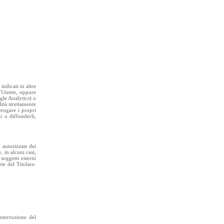
indicati in altre
l’Utente, oppure
gle Analytics) o
lità strettamente
erogare i propri
i o diffonderli,
 autorizzate dei
, in alcuni casi,
soggetti esterni
te del Titolare.
interruzione del