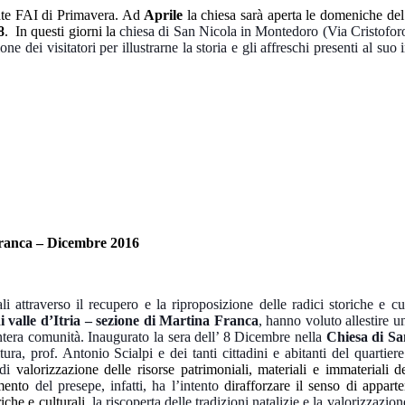
nate FAI di Primavera. Ad
Aprile
la chiesa sarà aperta le domeniche de
8
. In questi giorni la
chiesa di San Nicola in Montedoro (Via Cristofo
e dei visitatori per illustrarne la storia e gli affreschi presenti al suo 
ranca – Dicembre 2016
li attraverso il recupero e la riproposizione delle radici storiche e cul
 valle d’Itria – sezione di Martina Franca
, hanno voluto allestire u
l’intera comunità. Inaugurato la sera dell’ 8 Dicembre nella
Chiesa di Sa
ra, prof. Antonio Scialpi e dei tanti cittadini e abitanti del quartie
 di
valorizzazione delle risorse patrimoniali, materiali e immateriali del
imento
del presepe, infatti, ha l’intento
dirafforzare il senso di appart
iche e culturali,
la riscoperta delle tradizioni natalizie e la valorizzazio