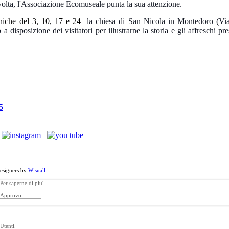
volta, l'Associazione Ecomuseale punta la sua attenzione.
eniche del 3, 10, 17 e 24
la chiesa di San Nicola in Montedoro (Via
disposizione dei visitatori per illustrarne la storia e gli affreschi pre
5
a - Via Morelli, 24 - 70010 Locorotondo (BA). Tutti i diritti riservati.
esigners by
Wisuall
Per saperne di piu'
Approvo
Utenti.