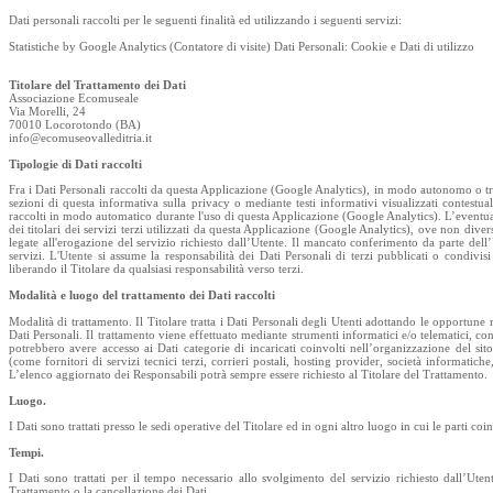
Dati personali raccolti per le seguenti finalità ed utilizzando i seguenti servizi:
Statistiche by Google Analytics (Contatore di visite) Dati Personali: Cookie e Dati di utilizzo
Titolare del Trattamento dei Dati
Associazione Ecomuseale
Via Morelli, 24
70010 Locorotondo (BA)
info@ecomuseovalleditria.it
Tipologie di Dati raccolti
Fra i Dati Personali raccolti da questa Applicazione (Google Analytics), in modo autonomo o tramit
sezioni di questa informativa sulla privacy o mediante testi informativi visualizzati contestua
raccolti in modo automatico durante l'uso di questa Applicazione (Google Analytics). L’eventual
dei titolari dei servizi terzi utilizzati da questa Applicazione (Google Analytics), ove non divers
legate all'erogazione del servizio richiesto dall’Utente. Il mancato conferimento da parte del
servizi. L'Utente si assume la responsabilità dei Dati Personali di terzi pubblicati o condivi
liberando il Titolare da qualsiasi responsabilità verso terzi.
Modalità e luogo del trattamento dei Dati raccolti
Modalità di trattamento. Il Titolare tratta i Dati Personali degli Utenti adottando le opportune
Dati Personali. Il trattamento viene effettuato mediante strumenti informatici e/o telematici, con 
potrebbero avere accesso ai Dati categorie di incaricati coinvolti nell’organizzazione del si
(come fornitori di servizi tecnici terzi, corrieri postali, hosting provider, società informati
L’elenco aggiornato dei Responsabili potrà sempre essere richiesto al Titolare del Trattamento.
Luogo.
I Dati sono trattati presso le sedi operative del Titolare ed in ogni altro luogo in cui le parti coi
Tempi.
I Dati sono trattati per il tempo necessario allo svolgimento del servizio richiesto dall’Ute
Trattamento o la cancellazione dei Dati.