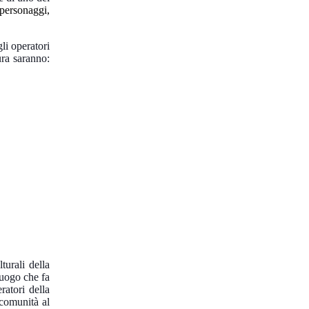
 personaggi,
li operatori
ura saranno:
turali della
luogo che fa
atori della
 comunità al