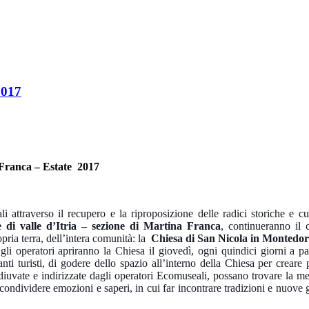
017
Franca – Estate 2017
li attraverso il recupero e la riproposizione delle radici storiche e cul
 di valle d’Itria – sezione di Martina Franca
, continueranno il
opria terra, dell’intera comunità: la
Chiesa di San Nicola in Montedo
gli operatori apriranno la Chiesa il giovedì, ogni quindici giorni a pa
anti turisti, di godere dello spazio all’interno della Chiesa per creare
diuvate e indirizzate dagli operatori Ecomuseali, possano trovare la m
condividere emozioni e saperi, in cui far incontrare tradizioni e nuove 