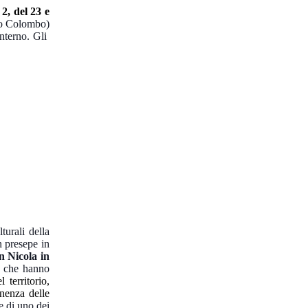
l
2, del 23 e
ro Colombo)
interno. Gli
turali della
n presepe in
n Nicola in
re che hanno
 territorio,
enenza delle
ne di uno dei