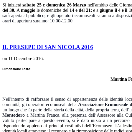
Si inizierà
sabato 25 e domenica 26 Marzo
nell'ambito delle Gior
del 30.
A
maggio
le domeniche del
14 e del 21
; e a
giugno
il 4 e il 1
sarà aperta al pubblico, e gli operatori ecomuseali saranno a disposizion
orari di apertura saranno: 10.00-12.00
IL PRESEPE DI SAN NICOLA 2016
on
11 Dicembre 2016
.
Dimensione Testo:
Martina F
Nell'intento di rafforzare il senso di appartenenza delle identità loca
comunità, gli operatori ecomuseali della
Associazione Ecomuseale di
un luogo che fa parte della storia della città, della propria terra, del
Montedoro
a Martina Franca, alla presenza dell’Assessore alla Cultu
voluto partecipare a questo evento, si è dato inizio a un percorso
rispondendo appieno ai principi costitutivi dell’Ecomuseo. L’allest
identità locali attraverso il recupero e la riproposizione delle radici stor