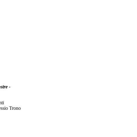
stre -
nti
essio Trono