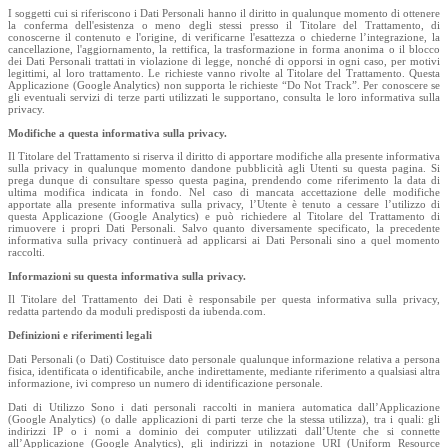
I soggetti cui si riferiscono i Dati Personali hanno il diritto in qualunque momento di ottenere
la conferma dell'esistenza o meno degli stessi presso il Titolare del Trattamento, di
conoscerne il contenuto e l'origine, di verificarne l'esattezza o chiederne l’integrazione, la
cancellazione, l'aggiornamento, la rettifica, la trasformazione in forma anonima o il blocco
dei Dati Personali trattati in violazione di legge, nonché di opporsi in ogni caso, per motivi
legittimi, al loro trattamento. Le richieste vanno rivolte al Titolare del Trattamento. Questa
Applicazione (Google Analytics) non supporta le richieste “Do Not Track”. Per conoscere se
gli eventuali servizi di terze parti utilizzati le supportano, consulta le loro informativa sulla
privacy.
Modifiche a questa informativa sulla privacy.
Il Titolare del Trattamento si riserva il diritto di apportare modifiche alla presente informativa
sulla privacy in qualunque momento dandone pubblicità agli Utenti su questa pagina. Si
prega dunque di consultare spesso questa pagina, prendendo come riferimento la data di
ultima modifica indicata in fondo. Nel caso di mancata accettazione delle modifiche
apportate alla presente informativa sulla privacy, l’Utente è tenuto a cessare l’utilizzo di
questa Applicazione (Google Analytics) e può richiedere al Titolare del Trattamento di
rimuovere i propri Dati Personali. Salvo quanto diversamente specificato, la precedente
informativa sulla privacy continuerà ad applicarsi ai Dati Personali sino a quel momento
raccolti.
Informazioni su questa informativa sulla privacy.
Il Titolare del Trattamento dei Dati è responsabile per questa informativa sulla privacy,
redatta partendo da moduli predisposti da iubenda.com.
Definizioni e riferimenti legali
Dati Personali (o Dati) Costituisce dato personale qualunque informazione relativa a persona
fisica, identificata o identificabile, anche indirettamente, mediante riferimento a qualsiasi altra
informazione, ivi compreso un numero di identificazione personale.
Dati di Utilizzo Sono i dati personali raccolti in maniera automatica dall’Applicazione
(Google Analytics) (o dalle applicazioni di parti terze che la stessa utilizza), tra i quali: gli
indirizzi IP o i nomi a dominio dei computer utilizzati dall’Utente che si connette
all’Applicazione (Google Analytics), gli indirizzi in notazione URI (Uniform Resource