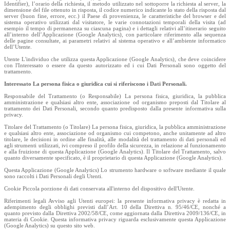
Identifier), l’orario della richiesta, il metodo utilizzato nel sottoporre la richiesta al server, la
dimensione del file ottenuto in risposta, il codice numerico indicante lo stato della risposta dal
server (buon fine, errore, ecc.) il Paese di provenienza, le caratteristiche del browser e del
sistema operativo utilizzati dal visitatore, le varie connotazioni temporali della visita (ad
esempio il tempo di permanenza su ciascuna pagina) e i dettagli relativi all’itinerario seguito
all’interno dell’Applicazione (Google Analytics), con particolare riferimento alla sequenza
delle pagine consultate, ai parametri relativi al sistema operativo e all’ambiente informatico
dell’Utente.
Utente L'individuo che utilizza questa Applicazione (Google Analytics), che deve coincidere
con l'Interessato o essere da questo autorizzato ed i cui Dati Personali sono oggetto del
trattamento.
Interessato La persona fisica o giuridica cui si riferiscono i Dati Personali.
Responsabile del Trattamento (o Responsabile) La persona fisica, giuridica, la pubblica
amministrazione e qualsiasi altro ente, associazione od organismo preposti dal Titolare al
trattamento dei Dati Personali, secondo quanto predisposto dalla presente informativa sulla
privacy.
Titolare del Trattamento (o Titolare) La persona fisica, giuridica, la pubblica amministrazione
e qualsiasi altro ente, associazione od organismo cui competono, anche unitamente ad altro
titolare, le decisioni in ordine alle finalità, alle modalità del trattamento di dati personali ed
agli strumenti utilizzati, ivi compreso il profilo della sicurezza, in relazione al funzionamento
e alla fruizione di questa Applicazione (Google Analytics). Il Titolare del Trattamento, salvo
quanto diversamente specificato, è il proprietario di questa Applicazione (Google Analytics).
Questa Applicazione (Google Analytics) Lo strumento hardware o software mediante il quale
sono raccolti i Dati Personali degli Utenti.
Cookie Piccola porzione di dati conservata all'interno del dispositivo dell'Utente.
Riferimenti legali Avviso agli Utenti europei: la presente informativa privacy è redatta in
adempimento degli obblighi previsti dall’Art. 10 della Direttiva n. 95/46/CE, nonché a
quanto previsto dalla Direttiva 2002/58/CE, come aggiornata dalla Direttiva 2009/136/CE, in
materia di Cookie. Questa informativa privacy riguarda esclusivamente questa Applicazione
(Google Analytics) su questo sito web.