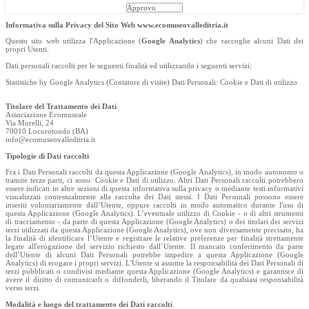
Approvo
Informativa sulla Privacy del Sito Web www.ecomuseovalleditria.it
Questo sito web utilizza l'Applicazione (
Google Analytics
) che raccoglie alcuni Dati dei
propri Utenti.
Dati personali raccolti per le seguenti finalità ed utilizzando i seguenti servizi:
Statistiche by Google Analytics (Contatore di visite) Dati Personali: Cookie e Dati di utilizzo
Titolare del Trattamento dei Dati
Associazione Ecomuseale
Via Morelli, 24
70010 Locorotondo (BA)
info@ecomuseovalleditria.it
Tipologie di Dati raccolti
Fra i Dati Personali raccolti da questa Applicazione (Google Analytics), in modo autonomo o
tramite terze parti, ci sono: Cookie e Dati di utilizzo. Altri Dati Personali raccolti potrebbero
essere indicati in altre sezioni di questa informativa sulla privacy o mediante testi informativi
visualizzati contestualmente alla raccolta dei Dati stessi. I Dati Personali possono essere
inseriti volontariamente dall’Utente, oppure raccolti in modo automatico durante l'uso di
questa Applicazione (Google Analytics). L’eventuale utilizzo di Cookie - o di altri strumenti
di tracciamento - da parte di questa Applicazione (Google Analytics) o dei titolari dei servizi
terzi utilizzati da questa Applicazione (Google Analytics), ove non diversamente precisato, ha
la finalità di identificare l’Utente e registrare le relative preferenze per finalità strettamente
legate all'erogazione del servizio richiesto dall’Utente. Il mancato conferimento da parte
dell’Utente di alcuni Dati Personali potrebbe impedire a questa Applicazione (Google
Analytics) di erogare i propri servizi. L'Utente si assume la responsabilità dei Dati Personali di
terzi pubblicati o condivisi mediante questa Applicazione (Google Analytics) e garantisce di
avere il diritto di comunicarli o diffonderli, liberando il Titolare da qualsiasi responsabilità
verso terzi.
Modalità e luogo del trattamento dei Dati raccolti