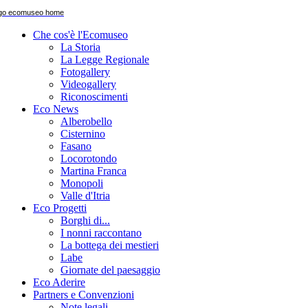
Che cos'è l'Ecomuseo
La Storia
La Legge Regionale
Fotogallery
Videogallery
Riconoscimenti
Eco News
Alberobello
Cisternino
Fasano
Locorotondo
Martina Franca
Monopoli
Valle d'Itria
Eco Progetti
Borghi di...
I nonni raccontano
La bottega dei mestieri
Labe
Giornate del paesaggio
Eco Aderire
Partners e Convenzioni
Note legali