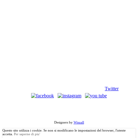
Twitter
©
Copyright
2013 Associazione Ecomuseale di Valle D'Itria - Via
Morelli, 24 - 70010 Locorotondo (BA). Tutti i diritti riservati.
Designers by
Wisuall
Questo sito utilizza i cookie. Se non si modificano le impostazioni del browser, l'utente
accetta.
Per saperne di piu'