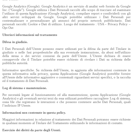
Google Analytics (Google). Google Analytics è un servizio di analisi web fornito da Google
Inc. (“Google”). Google utilizza i Dati Personali raccolti allo scopo di tracciare ed esaminare
l’utilizzo di questa Applicazione (Google Analytics), compilare report e condividerli con gli
altri servizi sviluppati da Google. Google potrebbe utilizzare i Dati Personali per
contestualizzare e personalizzare gli annunci del proprio network pubblicitario. Dati
personali raccolti: Cookie e Dati di utilizzo. Luogo del trattamento : USA – Privacy Policy –
Opt Out
Ulteriori informazioni sul trattamento
Difesa in giudizio.
I Dati Personali dell’Utente possono essere utilizzati per la difesa da parte del Titolare in
giudizio o nelle fasi propedeutiche alla sua eventuale instaurazione, da abusi nell'utilizzo
della stessa o dei servizi connessi da parte dell’Utente. L’Utente dichiara di essere
consapevole che il Titolare potrebbe essere richiesto di rivelare i Dati su richiesta delle
pubbliche autorità.
Informative specifiche. Su richiesta dell’Utente, in aggiunta alle informazioni contenute in
questa informativa sulla privacy, questa Applicazione (Google Analytics) potrebbe fornire
all'Utente delle informative aggiuntive e contestuali riguardanti servizi specifici, o la raccolta
ed il trattamento di Dati Personali.
Log di sistema e manutenzione.
Per necessità legate al funzionamento ed alla manutenzione, questa Applicazione (Google
Analytics) e gli eventuali servizi terzi da essa utilizzati potrebbero raccogliere Log di sistema,
ossia file che registrano le interazioni e che possono contenere anche Dati Personali, quali
l’indirizzo IP Utente.
Informazioni non contenute in questa policy.
Maggiori informazioni in relazione al trattamento dei Dati Personali potranno essere richieste
in qualsiasi momento al Titolare del Trattamento utilizzando le informazioni di contatto.
Esercizio dei diritti da parte degli Utenti.