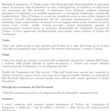
Modalità di trattamento. Il Titolare tratta i Dati Personali degli Utenti adottando le opportune
misure di sicurezza volte ad impedire l’accesso, la divulgazione, la modifica o la distruzione
non autorizzate dei Dati Personali. Il trattamento viene effettuato mediante strumenti
informatici e/o telematici, con modalità organizzative e con logiche strettamente correlate alle
finalità indicate. Oltre al Titolare, in alcuni casi, potrebbero avere accesso ai Dati categorie di
incaricati coinvolti nell’organizzazione del sito (personale amministrativo, commerciale,
marketing, legali, amministratori di sistema) ovvero soggetti esterni (come fornitori di servizi
tecnici terzi, corrieri postali, hosting provider, società informatiche, agenzie di
comunicazione) nominati anche, se necessario, Responsabili del Trattamento da parte del
Titolare. L’elenco aggiornato dei Responsabili potrà sempre essere richiesto al Titolare del
Trattamento.
Luogo.
I Dati sono trattati presso le sedi operative del Titolare ed in ogni altro luogo in cui le parti
coinvolte nel trattamento siano localizzate. Per ulteriori informazioni, contatta il Titolare.
Tempi.
I Dati sono trattati per il tempo necessario allo svolgimento del servizio richiesto dall’Utente,
o richiesto dalle finalità descritte in questo documento, e l’Utente può sempre chiedere
l’interruzione del Trattamento o la cancellazione dei Dati.
Finalità del Trattamento dei Dati raccolti. I Dati dell’Utente sono raccolti per consentire al
Titolare di fornire i propri servizi, così come per le seguenti finalità: Statistica. Le tipologie di
Dati Personali utilizzati per ciascuna finalità sono indicati nelle sezioni specifiche di questo
documento.
Dettagli sul trattamento dei Dati Personali.
I Dati Personali sono raccolti per le seguenti finalità ed utilizzando i seguenti servizi:
Statistica.
I servizi contenuti nella presente sezione permettono al Titolare del Trattamento di
monitorare e analizzare i dati di traffico e servono a tener traccia del comportamento
dell’Utente.