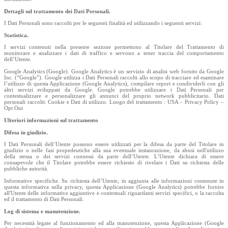
Dettagli sul trattamento dei Dati Personali.
I Dati Personali sono raccolti per le seguenti finalità ed utilizzando i seguenti servizi:
Statistica.
I servizi contenuti nella presente sezione permettono al Titolare del Trattamento di
monitorare e analizzare i dati di traffico e servono a tener traccia del comportamento
dell’Utente.
Google Analytics (Google). Google Analytics è un servizio di analisi web fornito da Google
Inc. (“Google”). Google utilizza i Dati Personali raccolti allo scopo di tracciare ed esaminare
l’utilizzo di questa Applicazione (Google Analytics), compilare report e condividerli con gli
altri servizi sviluppati da Google. Google potrebbe utilizzare i Dati Personali per
contestualizzare e personalizzare gli annunci del proprio network pubblicitario. Dati
personali raccolti: Cookie e Dati di utilizzo. Luogo del trattamento : USA – Privacy Policy –
Opt Out
Ulteriori informazioni sul trattamento
Difesa in giudizio.
I Dati Personali dell’Utente possono essere utilizzati per la difesa da parte del Titolare in
giudizio o nelle fasi propedeutiche alla sua eventuale instaurazione, da abusi nell'utilizzo
della stessa o dei servizi connessi da parte dell’Utente. L’Utente dichiara di essere
consapevole che il Titolare potrebbe essere richiesto di rivelare i Dati su richiesta delle
pubbliche autorità.
Informative specifiche. Su richiesta dell’Utente, in aggiunta alle informazioni contenute in
questa informativa sulla privacy, questa Applicazione (Google Analytics) potrebbe fornire
all'Utente delle informative aggiuntive e contestuali riguardanti servizi specifici, o la raccolta
ed il trattamento di Dati Personali.
Log di sistema e manutenzione.
Per necessità legate al funzionamento ed alla manutenzione, questa Applicazione (Google