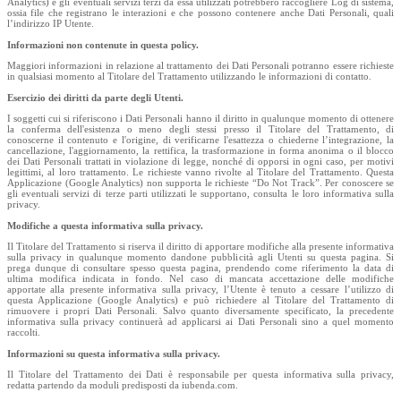
Analytics) e gli eventuali servizi terzi da essa utilizzati potrebbero raccogliere Log di sistema,
ossia file che registrano le interazioni e che possono contenere anche Dati Personali, quali
l’indirizzo IP Utente.
Informazioni non contenute in questa policy.
Maggiori informazioni in relazione al trattamento dei Dati Personali potranno essere richieste
in qualsiasi momento al Titolare del Trattamento utilizzando le informazioni di contatto.
Esercizio dei diritti da parte degli Utenti.
I soggetti cui si riferiscono i Dati Personali hanno il diritto in qualunque momento di ottenere
la conferma dell'esistenza o meno degli stessi presso il Titolare del Trattamento, di
conoscerne il contenuto e l'origine, di verificarne l'esattezza o chiederne l’integrazione, la
cancellazione, l'aggiornamento, la rettifica, la trasformazione in forma anonima o il blocco
dei Dati Personali trattati in violazione di legge, nonché di opporsi in ogni caso, per motivi
legittimi, al loro trattamento. Le richieste vanno rivolte al Titolare del Trattamento. Questa
Applicazione (Google Analytics) non supporta le richieste “Do Not Track”. Per conoscere se
gli eventuali servizi di terze parti utilizzati le supportano, consulta le loro informativa sulla
privacy.
Modifiche a questa informativa sulla privacy.
Il Titolare del Trattamento si riserva il diritto di apportare modifiche alla presente informativa
sulla privacy in qualunque momento dandone pubblicità agli Utenti su questa pagina. Si
prega dunque di consultare spesso questa pagina, prendendo come riferimento la data di
ultima modifica indicata in fondo. Nel caso di mancata accettazione delle modifiche
apportate alla presente informativa sulla privacy, l’Utente è tenuto a cessare l’utilizzo di
questa Applicazione (Google Analytics) e può richiedere al Titolare del Trattamento di
rimuovere i propri Dati Personali. Salvo quanto diversamente specificato, la precedente
informativa sulla privacy continuerà ad applicarsi ai Dati Personali sino a quel momento
raccolti.
Informazioni su questa informativa sulla privacy.
Il Titolare del Trattamento dei Dati è responsabile per questa informativa sulla privacy,
redatta partendo da moduli predisposti da iubenda.com.