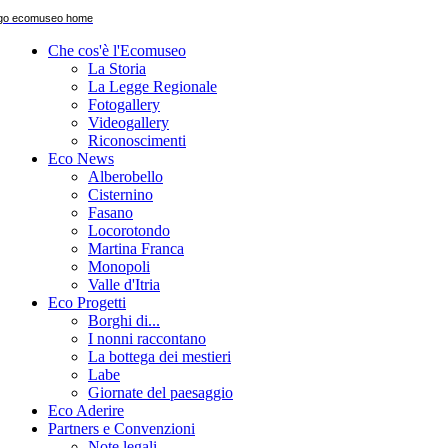
Che cos'è l'Ecomuseo
La Storia
La Legge Regionale
Fotogallery
Videogallery
Riconoscimenti
Eco News
Alberobello
Cisternino
Fasano
Locorotondo
Martina Franca
Monopoli
Valle d'Itria
Eco Progetti
Borghi di...
I nonni raccontano
La bottega dei mestieri
Labe
Giornate del paesaggio
Eco Aderire
Partners e Convenzioni
Note legali