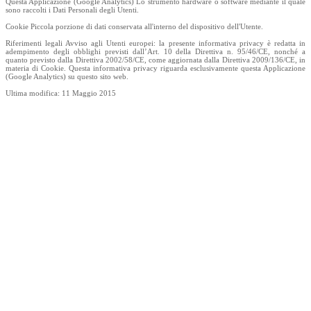
Questa Applicazione (Google Analytics) Lo strumento hardware o software mediante il quale
sono raccolti i Dati Personali degli Utenti.
Cookie Piccola porzione di dati conservata all'interno del dispositivo dell'Utente.
Riferimenti legali Avviso agli Utenti europei: la presente informativa privacy è redatta in
adempimento degli obblighi previsti dall’Art. 10 della Direttiva n. 95/46/CE, nonché a
quanto previsto dalla Direttiva 2002/58/CE, come aggiornata dalla Direttiva 2009/136/CE, in
materia di Cookie. Questa informativa privacy riguarda esclusivamente questa Applicazione
(Google Analytics) su questo sito web.
Ultima modifica: 11 Maggio 2015