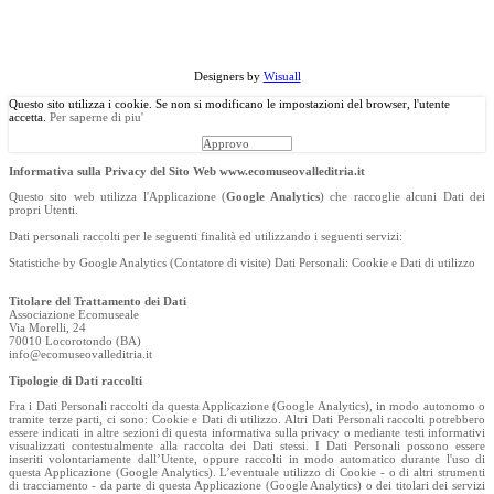
©
Copyright
2013 Associazione Ecomuseale di Valle D'Itria - Via
Morelli, 24 - 70010 Locorotondo (BA). Tutti i diritti riservati.
Designers by
Wisuall
Questo sito utilizza i cookie. Se non si modificano le impostazioni del browser, l'utente
accetta.
Per saperne di piu'
Approvo
Informativa sulla Privacy del Sito Web www.ecomuseovalleditria.it
Questo sito web utilizza l'Applicazione (
Google Analytics
) che raccoglie alcuni Dati dei
propri Utenti.
Dati personali raccolti per le seguenti finalità ed utilizzando i seguenti servizi:
Statistiche by Google Analytics (Contatore di visite) Dati Personali: Cookie e Dati di utilizzo
Titolare del Trattamento dei Dati
Associazione Ecomuseale
Via Morelli, 24
70010 Locorotondo (BA)
info@ecomuseovalleditria.it
Tipologie di Dati raccolti
Fra i Dati Personali raccolti da questa Applicazione (Google Analytics), in modo autonomo o
tramite terze parti, ci sono: Cookie e Dati di utilizzo. Altri Dati Personali raccolti potrebbero
essere indicati in altre sezioni di questa informativa sulla privacy o mediante testi informativi
visualizzati contestualmente alla raccolta dei Dati stessi. I Dati Personali possono essere
inseriti volontariamente dall’Utente, oppure raccolti in modo automatico durante l'uso di
questa Applicazione (Google Analytics). L’eventuale utilizzo di Cookie - o di altri strumenti
di tracciamento - da parte di questa Applicazione (Google Analytics) o dei titolari dei servizi