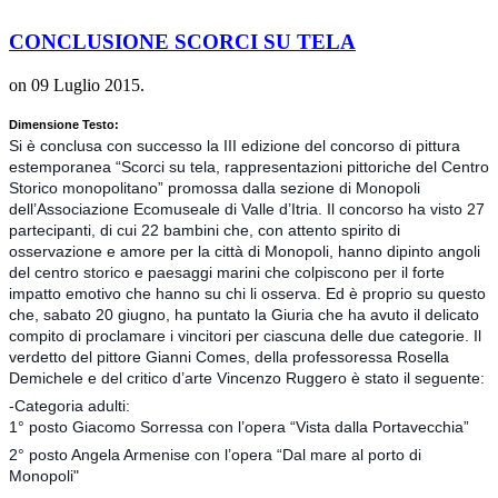
CONCLUSIONE SCORCI SU TELA
on
09 Luglio 2015
.
Dimensione Testo:
Si è conclusa con successo la III edizione del concorso di pittura
estemporanea “Scorci su tela, rappresentazioni pittoriche del Centro
Storico monopolitano” promossa dalla sezione di Monopoli
dell’Associazione Ecomuseale di Valle d’Itria. Il concorso ha visto 27
partecipanti, di cui 22 bambini che, con attento spirito di
osservazione e amore per la città di Monopoli, hanno dipinto angoli
del centro storico e paesaggi marini che colpiscono per il forte
impatto emotivo che han
no su chi li osserva. Ed è proprio su questo
che, sabato 20 giugno, ha puntato la Giuria che ha avuto il delicato
compito di proclamare i vincitori per ciascuna delle due categorie. Il
verdetto del pittore Gianni Comes, della professoressa Rosella
Demichele e del critico d’arte Vincenzo Ruggero è stato il seguente:
-Categoria adulti:
1° posto Giacomo Sorressa con l’opera “Vista dalla Portavecchia”
2° posto Angela Armenise con l’opera “Dal mare al porto di
Monopoli"