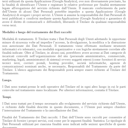
terzi utilizzati da questa Applicazione (Google Analytics), ove non diversamente precisato, ha
la finalità di identificare l’Utente e registrare le relative preferenze per finalità strettamente
legate all'erogazione del servizio richiesto dall’Utente. Il mancato conferimento da parte
dell’Utente di alcuni Dati Personali potrebbe impedire a questa Applicazione (Google
Analytics) di erogare i propri servizi. L'Utente si assume la responsabilità dei Dati Personali di
terzi pubblicati o condivisi mediante questa Applicazione (Google Analytics) e garantisce di
avere il diritto di comunicarli o diffonderli, liberando il Titolare da qualsiasi responsabilità
verso terzi.
Modalità e luogo del trattamento dei Dati raccolti
Modalità di trattamento. Il Titolare tratta i Dati Personali degli Utenti adottando le opportune
misure di sicurezza volte ad impedire l’accesso, la divulgazione, la modifica o la distruzione
non autorizzate dei Dati Personali. Il trattamento viene effettuato mediante strumenti
informatici e/o telematici, con modalità organizzative e con logiche strettamente correlate alle
finalità indicate. Oltre al Titolare, in alcuni casi, potrebbero avere accesso ai Dati categorie di
incaricati coinvolti nell’organizzazione del sito (personale amministrativo, commerciale,
marketing, legali, amministratori di sistema) ovvero soggetti esterni (come fornitori di servizi
tecnici terzi, corrieri postali, hosting provider, società informatiche, agenzie di
comunicazione) nominati anche, se necessario, Responsabili del Trattamento da parte del
Titolare. L’elenco aggiornato dei Responsabili potrà sempre essere richiesto al Titolare del
Trattamento.
Luogo.
I Dati sono trattati presso le sedi operative del Titolare ed in ogni altro luogo in cui le parti
coinvolte nel trattamento siano localizzate. Per ulteriori informazioni, contatta il Titolare.
Tempi.
I Dati sono trattati per il tempo necessario allo svolgimento del servizio richiesto dall’Utente,
o richiesto dalle finalità descritte in questo documento, e l’Utente può sempre chiedere
l’interruzione del Trattamento o la cancellazione dei Dati.
Finalità del Trattamento dei Dati raccolti. I Dati dell’Utente sono raccolti per consentire al
Titolare di fornire i propri servizi, così come per le seguenti finalità: Statistica. Le tipologie di
Dati Personali utilizzati per ciascuna finalità sono indicati nelle sezioni specifiche di questo
documento.