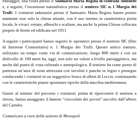
Paesaggio, una visita presso il
Santuario Maria Regina di contrada Antonelli
e, a seguire, l’escursione naturalistica presso il
sentiero SIC n. 1 Murgia dei
Trull
i. I visitatori radunatisi presso il Santuario Maria Regina hanno potuto
ammirare non solo la chiesa attuale, con il suo interno in caratteristica pietra
locale, le vivaci vetrate, affreschi e sculture, ma anche la prima Chiesa collocata
proprio di fronte ed edificata nel 1911.
A seguire i partecipanti hanno seguito le operatrici presso il sentiero SIC (Sito
di Interesse Comunitario) n. 1 Murgia dei Trulli. Questo antico tratturo,
utilizzato un tempo come via di comunicazione, lungo 800 metri e con un
dislivello di 100 metri ha, oggi, non solo un valore a livello paesaggistico, ma
anche dal punto di vista culturale e antropologico. Il sentiero ha come punto di
partenza un’area di sosta attrezzata con tavolini e panche in legno e prosegue
conducendo i visitatori in un suggestivo bosco di alberi di Leccio, continuando
con le caratteristiche piante spontanee tipiche della macchia mediterranea.
Giunti al termine del percorso i visitatori, prima di ripercorrere il sentiero a
ritroso, hanno assaggiato il famoso “cioccolato dei poveri” raccolto dall’albero
del Carrubo.
Comunicato a cura della sezione di Monopoli