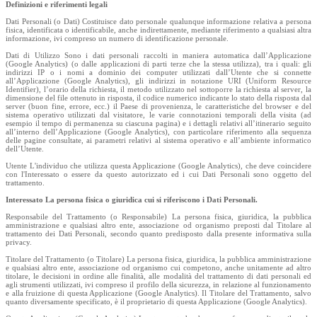
Definizioni e riferimenti legali
Dati Personali (o Dati) Costituisce dato personale qualunque informazione relativa a persona
fisica, identificata o identificabile, anche indirettamente, mediante riferimento a qualsiasi altra
informazione, ivi compreso un numero di identificazione personale.
Dati di Utilizzo Sono i dati personali raccolti in maniera automatica dall’Applicazione
(Google Analytics) (o dalle applicazioni di parti terze che la stessa utilizza), tra i quali: gli
indirizzi IP o i nomi a dominio dei computer utilizzati dall’Utente che si connette
all’Applicazione (Google Analytics), gli indirizzi in notazione URI (Uniform Resource
Identifier), l’orario della richiesta, il metodo utilizzato nel sottoporre la richiesta al server, la
dimensione del file ottenuto in risposta, il codice numerico indicante lo stato della risposta dal
server (buon fine, errore, ecc.) il Paese di provenienza, le caratteristiche del browser e del
sistema operativo utilizzati dal visitatore, le varie connotazioni temporali della visita (ad
esempio il tempo di permanenza su ciascuna pagina) e i dettagli relativi all’itinerario seguito
all’interno dell’Applicazione (Google Analytics), con particolare riferimento alla sequenza
delle pagine consultate, ai parametri relativi al sistema operativo e all’ambiente informatico
dell’Utente.
Utente L'individuo che utilizza questa Applicazione (Google Analytics), che deve coincidere
con l'Interessato o essere da questo autorizzato ed i cui Dati Personali sono oggetto del
trattamento.
Interessato La persona fisica o giuridica cui si riferiscono i Dati Personali.
Responsabile del Trattamento (o Responsabile) La persona fisica, giuridica, la pubblica
amministrazione e qualsiasi altro ente, associazione od organismo preposti dal Titolare al
trattamento dei Dati Personali, secondo quanto predisposto dalla presente informativa sulla
privacy.
Titolare del Trattamento (o Titolare) La persona fisica, giuridica, la pubblica amministrazione
e qualsiasi altro ente, associazione od organismo cui competono, anche unitamente ad altro
titolare, le decisioni in ordine alle finalità, alle modalità del trattamento di dati personali ed
agli strumenti utilizzati, ivi compreso il profilo della sicurezza, in relazione al funzionamento
e alla fruizione di questa Applicazione (Google Analytics). Il Titolare del Trattamento, salvo
quanto diversamente specificato, è il proprietario di questa Applicazione (Google Analytics).