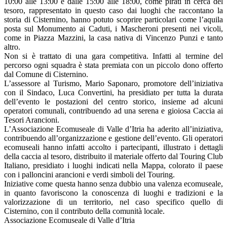
10:00 alle 13:00 e dalle 15:00 alle 18:00, come pirati in cerca del
tesoro, rappresentato in questo caso dai luoghi che raccontano la
storia di Cisternino, hanno potuto scoprire particolari come l’aquila
posta sul Monumento ai Caduti, i Mascheroni presenti nei vicoli,
come in Piazza Mazzini, la casa nativa di Vincenzo Punzi e tanto
altro.
Non si è trattato di una gara competitiva. Infatti al termine del
percorso ogni squadra è stata premiata con un piccolo dono offerto
dal Comune di Cisternino.
L’assessore al Turismo, Mario Saponaro, promotore dell’iniziativa
con il Sindaco, Luca Convertini, ha presidiato per tutta la durata
dell’evento le postazioni del centro storico, insieme ad alcuni
operatori comunali, contribuendo ad una serena e gioiosa Caccia ai
Tesori Arancioni.
L’Associazione Ecomuseale di Valle d’Itria ha aderito all’iniziativa,
contribuendo all’organizzazione e gestione dell’evento. Gli operatori
ecomuseali hanno infatti accolto i partecipanti, illustrato i dettagli
della caccia al tesoro, distribuito il materiale offerto dal Touring Club
Italiano, presidiato i luoghi indicati nella Mappa, colorato il paese
con i palloncini arancioni e verdi simboli del Touring.
Iniziative come questa hanno senza dubbio una valenza ecomuseale,
in quanto favoriscono la conoscenza di luoghi e tradizioni e la
valorizzazione di un territorio, nel caso specifico quello di
Cisternino, con il contributo della comunità locale.
Associazione Ecomuseale di Valle d’Itria