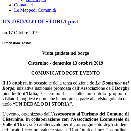
Contattaci
Le Mappe
di Comunità
UN DEDALO DI STORIA post
on
17 Ottobre 2019
.
Dimensione Testo:
Visita guidata nel borgo
Cisternino - domenica 13 ottobre 2019
COMUNICATO POST EVENTO
Il
13 ottobre,
in occasione della terza edizione de
La Domenica nel
Borgo,
iniziativa nazionale promossa dall’Associazione de
I Borghi
più belli d’Italia
, Cisternino ha accolto un nutrito gruppo di
visitatori, pugliesi e non, che hanno preso parte alla visita guidata dal
titolo
“UN DEDALO DI STORIA”.
L’evento, organizzato dall’
Assessorato al Turismo del Comune di
Cisternino, in collaborazione con l’Associazione Ecomuseale di
Valle d’Itria,
si è caratterizzato per il coinvolgimento degli studenti
del locale Liceo polivalente statale “Don Quirico Punzi”, coordinati