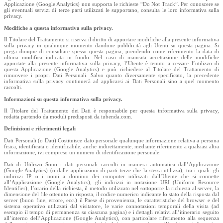
Applicazione (Google Analytics) non supporta le richieste “Do Not Track”. Per conoscere se
gli eventuali servizi di terze parti utilizzati le supportano, consulta le loro informativa sulla
privacy.
Modifiche a questa informativa sulla privacy.
Il Titolare del Trattamento si riserva il diritto di apportare modifiche alla presente informativa
sulla privacy in qualunque momento dandone pubblicità agli Utenti su questa pagina. Si
prega dunque di consultare spesso questa pagina, prendendo come riferimento la data di
ultima modifica indicata in fondo. Nel caso di mancata accettazione delle modifiche
apportate alla presente informativa sulla privacy, l’Utente è tenuto a cessare l’utilizzo di
questa Applicazione (Google Analytics) e può richiedere al Titolare del Trattamento di
rimuovere i propri Dati Personali. Salvo quanto diversamente specificato, la precedente
informativa sulla privacy continuerà ad applicarsi ai Dati Personali sino a quel momento
raccolti.
Informazioni su questa informativa sulla privacy.
Il Titolare del Trattamento dei Dati è responsabile per questa informativa sulla privacy,
redatta partendo da moduli predisposti da iubenda.com.
Definizioni e riferimenti legali
Dati Personali (o Dati) Costituisce dato personale qualunque informazione relativa a persona
fisica, identificata o identificabile, anche indirettamente, mediante riferimento a qualsiasi altra
informazione, ivi compreso un numero di identificazione personale.
Dati di Utilizzo Sono i dati personali raccolti in maniera automatica dall’Applicazione
(Google Analytics) (o dalle applicazioni di parti terze che la stessa utilizza), tra i quali: gli
indirizzi IP o i nomi a dominio dei computer utilizzati dall’Utente che si connette
all’Applicazione (Google Analytics), gli indirizzi in notazione URI (Uniform Resource
Identifier), l’orario della richiesta, il metodo utilizzato nel sottoporre la richiesta al server, la
dimensione del file ottenuto in risposta, il codice numerico indicante lo stato della risposta dal
server (buon fine, errore, ecc.) il Paese di provenienza, le caratteristiche del browser e del
sistema operativo utilizzati dal visitatore, le varie connotazioni temporali della visita (ad
esempio il tempo di permanenza su ciascuna pagina) e i dettagli relativi all’itinerario seguito
all’interno dell’Applicazione (Google Analytics), con particolare riferimento alla sequenza