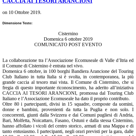
CACCIA AI TESORI ARANCIONI
on
10 Ottobre 2019
.
Dimensione Testo:
Cisternino
Domenica 6 ottobre 2019
COMUNICATO POST EVENTO
La collaborazione tra l’Associazione Ecomuseale di Valle d’Itria ed
il Comune di Cisternino è entrata nel vivo.
Domenica 6 ottobre, in 100 borghi Bandiera Arancione del Touring
Club Italiano in tutta Italia si è svolta, in contemporanea, la più
grande caccia al tesoro mai vista. Il Comune di Cisternino, che si
fregia di questo importante riconoscimento, ha aderito all’iniziativa
CACCIA AI TESORI ARANCIONI, promossa dal Touring Club
Italiano e l’Associazione Ecomuseale ha dato il proprio contributo.
Oltre 80 i partecipanti, divisi in 15 squadre, composte da uomini,
donne e bambini, provenienti da tutta la Puglia e non solo. I
concorrenti, giunti dalla Svizzera e dai Comuni pugliesi di Andria,
Bari, Molfetta, Noicattaro, Fasano, Ostuni e dalla stessa Cisternino,
hanno affollato i vicoli del centro storico, armati di una Mappa e di
tanto entusiasmo. I partecipanti, negli orari previsti per la gara, dalle