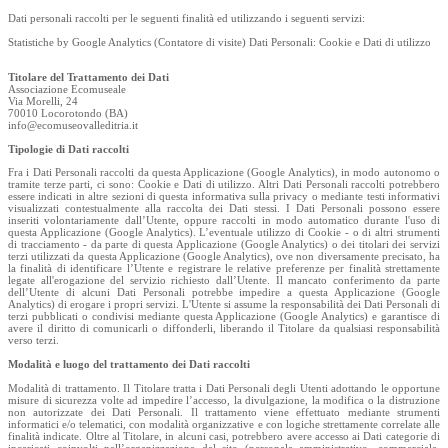
Dati personali raccolti per le seguenti finalità ed utilizzando i seguenti servizi:
Statistiche by Google Analytics (Contatore di visite) Dati Personali: Cookie e Dati di utilizzo
Titolare del Trattamento dei Dati
Associazione Ecomuseale
Via Morelli, 24
70010 Locorotondo (BA)
info@ecomuseovalleditria.it
Tipologie di Dati raccolti
Fra i Dati Personali raccolti da questa Applicazione (Google Analytics), in modo autonomo o
tramite terze parti, ci sono: Cookie e Dati di utilizzo. Altri Dati Personali raccolti potrebbero
essere indicati in altre sezioni di questa informativa sulla privacy o mediante testi informativi
visualizzati contestualmente alla raccolta dei Dati stessi. I Dati Personali possono essere
inseriti volontariamente dall’Utente, oppure raccolti in modo automatico durante l'uso di
questa Applicazione (Google Analytics). L’eventuale utilizzo di Cookie - o di altri strumenti
di tracciamento - da parte di questa Applicazione (Google Analytics) o dei titolari dei servizi
terzi utilizzati da questa Applicazione (Google Analytics), ove non diversamente precisato, ha
la finalità di identificare l’Utente e registrare le relative preferenze per finalità strettamente
legate all'erogazione del servizio richiesto dall’Utente. Il mancato conferimento da parte
dell’Utente di alcuni Dati Personali potrebbe impedire a questa Applicazione (Google
Analytics) di erogare i propri servizi. L'Utente si assume la responsabilità dei Dati Personali di
terzi pubblicati o condivisi mediante questa Applicazione (Google Analytics) e garantisce di
avere il diritto di comunicarli o diffonderli, liberando il Titolare da qualsiasi responsabilità
verso terzi.
Modalità e luogo del trattamento dei Dati raccolti
Modalità di trattamento. Il Titolare tratta i Dati Personali degli Utenti adottando le opportune
misure di sicurezza volte ad impedire l’accesso, la divulgazione, la modifica o la distruzione
non autorizzate dei Dati Personali. Il trattamento viene effettuato mediante strumenti
informatici e/o telematici, con modalità organizzative e con logiche strettamente correlate alle
finalità indicate. Oltre al Titolare, in alcuni casi, potrebbero avere accesso ai Dati categorie di