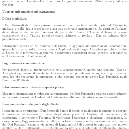
personali raccolti: Cookie e Dati di utilizzo. Luogo del trattamento : USA – Privacy Policy –
Opt Out
Ulteriori informazioni sul trattamento
Difesa in giudizio.
I Dati Personali dell’Utente possono essere utilizzati per la difesa da parte del Titolare in
giudizio o nelle fasi propedeutiche alla sua eventuale instaurazione, da abusi nell'utilizzo
della stessa o dei servizi connessi da parte dell’Utente. L’Utente dichiara di essere
consapevole che il Titolare potrebbe essere richiesto di rivelare i Dati su richiesta delle
pubbliche autorità.
Informative specifiche. Su richiesta dell’Utente, in aggiunta alle informazioni contenute in
questa informativa sulla privacy, questa Applicazione (Google Analytics) potrebbe fornire
all'Utente delle informative aggiuntive e contestuali riguardanti servizi specifici, o la raccolta
ed il trattamento di Dati Personali.
Log di sistema e manutenzione.
Per necessità legate al funzionamento ed alla manutenzione, questa Applicazione (Google
Analytics) e gli eventuali servizi terzi da essa utilizzati potrebbero raccogliere Log di sistema,
ossia file che registrano le interazioni e che possono contenere anche Dati Personali, quali
l’indirizzo IP Utente.
Informazioni non contenute in questa policy.
Maggiori informazioni in relazione al trattamento dei Dati Personali potranno essere richieste
in qualsiasi momento al Titolare del Trattamento utilizzando le informazioni di contatto.
Esercizio dei diritti da parte degli Utenti.
I soggetti cui si riferiscono i Dati Personali hanno il diritto in qualunque momento di ottenere
la conferma dell'esistenza o meno degli stessi presso il Titolare del Trattamento, di
conoscerne il contenuto e l'origine, di verificarne l'esattezza o chiederne l’integrazione, la
cancellazione, l'aggiornamento, la rettifica, la trasformazione in forma anonima o il blocco
dei Dati Personali trattati in violazione di legge, nonché di opporsi in ogni caso, per motivi
legittimi, al loro trattamento. Le richieste vanno rivolte al Titolare del Trattamento. Questa