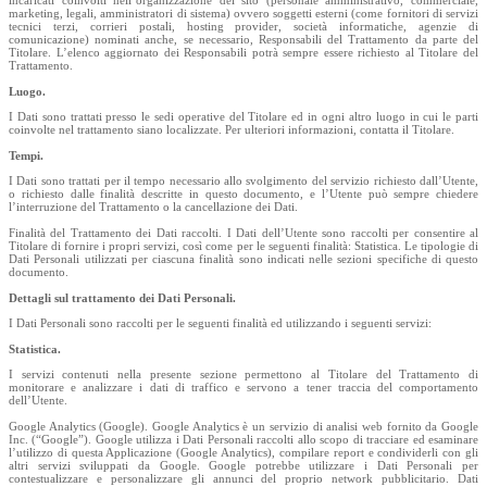
incaricati coinvolti nell’organizzazione del sito (personale amministrativo, commerciale,
marketing, legali, amministratori di sistema) ovvero soggetti esterni (come fornitori di servizi
tecnici terzi, corrieri postali, hosting provider, società informatiche, agenzie di
comunicazione) nominati anche, se necessario, Responsabili del Trattamento da parte del
Titolare. L’elenco aggiornato dei Responsabili potrà sempre essere richiesto al Titolare del
Trattamento.
Luogo.
I Dati sono trattati presso le sedi operative del Titolare ed in ogni altro luogo in cui le parti
coinvolte nel trattamento siano localizzate. Per ulteriori informazioni, contatta il Titolare.
Tempi.
I Dati sono trattati per il tempo necessario allo svolgimento del servizio richiesto dall’Utente,
o richiesto dalle finalità descritte in questo documento, e l’Utente può sempre chiedere
l’interruzione del Trattamento o la cancellazione dei Dati.
Finalità del Trattamento dei Dati raccolti. I Dati dell’Utente sono raccolti per consentire al
Titolare di fornire i propri servizi, così come per le seguenti finalità: Statistica. Le tipologie di
Dati Personali utilizzati per ciascuna finalità sono indicati nelle sezioni specifiche di questo
documento.
Dettagli sul trattamento dei Dati Personali.
I Dati Personali sono raccolti per le seguenti finalità ed utilizzando i seguenti servizi:
Statistica.
I servizi contenuti nella presente sezione permettono al Titolare del Trattamento di
monitorare e analizzare i dati di traffico e servono a tener traccia del comportamento
dell’Utente.
Google Analytics (Google). Google Analytics è un servizio di analisi web fornito da Google
Inc. (“Google”). Google utilizza i Dati Personali raccolti allo scopo di tracciare ed esaminare
l’utilizzo di questa Applicazione (Google Analytics), compilare report e condividerli con gli
altri servizi sviluppati da Google. Google potrebbe utilizzare i Dati Personali per
contestualizzare e personalizzare gli annunci del proprio network pubblicitario. Dati