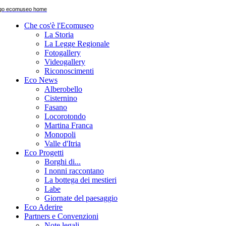
Che cos'è l'Ecomuseo
La Storia
La Legge Regionale
Fotogallery
Videogallery
Riconoscimenti
Eco News
Alberobello
Cisternino
Fasano
Locorotondo
Martina Franca
Monopoli
Valle d'Itria
Eco Progetti
Borghi di...
I nonni raccontano
La bottega dei mestieri
Labe
Giornate del paesaggio
Eco Aderire
Partners e Convenzioni
Note legali