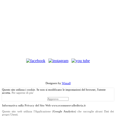
©
Copyright
2013 Associazione Ecomuseale di Valle D'Itria - Via
Morelli, 24 - 70010 Locorotondo (BA). Tutti i diritti riservati.
Designers by
Wisuall
Questo sito utilizza i cookie. Se non si modificano le impostazioni del browser, l'utente
accetta.
Per saperne di piu'
Approvo
Informativa sulla Privacy del Sito Web www.ecomuseovalleditria.it
Questo sito web utilizza l'Applicazione (
Google Analytics
) che raccoglie alcuni Dati dei
propri Utenti.