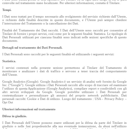
coinvolte nel trattamento siano localizzate. Per ulteriori informazioni, contatta il Titolare.
Tempi.
I Dati sono trattati per il tempo necessario allo svolgimento del servizio richiesto dall’Utente,
o richiesto dalle finalità descritte in questo documento, e l’Utente può sempre chiedere
l’interruzione del Trattamento o la cancellazione dei Dati.
Finalità del Trattamento dei Dati raccolti. I Dati dell’Utente sono raccolti per consentire al
Titolare di fornire i propri servizi, così come per le seguenti finalità: Statistica. Le tipologie di
Dati Personali utilizzati per ciascuna finalità sono indicati nelle sezioni specifiche di questo
documento.
Dettagli sul trattamento dei Dati Personali.
I Dati Personali sono raccolti per le seguenti finalità ed utilizzando i seguenti servizi:
Statistica.
I servizi contenuti nella presente sezione permettono al Titolare del Trattamento di
monitorare e analizzare i dati di traffico e servono a tener traccia del comportamento
dell’Utente.
Google Analytics (Google). Google Analytics è un servizio di analisi web fornito da Google
Inc. (“Google”). Google utilizza i Dati Personali raccolti allo scopo di tracciare ed esaminare
l’utilizzo di questa Applicazione (Google Analytics), compilare report e condividerli con gli
altri servizi sviluppati da Google. Google potrebbe utilizzare i Dati Personali per
contestualizzare e personalizzare gli annunci del proprio network pubblicitario. Dati
personali raccolti: Cookie e Dati di utilizzo. Luogo del trattamento : USA – Privacy Policy –
Opt Out
Ulteriori informazioni sul trattamento
Difesa in giudizio.
I Dati Personali dell’Utente possono essere utilizzati per la difesa da parte del Titolare in
giudizio o nelle fasi propedeutiche alla sua eventuale instaurazione, da abusi nell'utilizzo