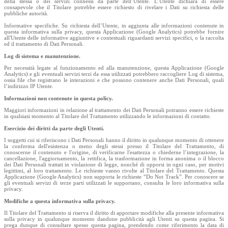
della stessa o dei servizi connessi da parte dell’Utente. L’Utente dichiara di essere
consapevole che il Titolare potrebbe essere richiesto di rivelare i Dati su richiesta delle
pubbliche autorità.
Informative specifiche. Su richiesta dell’Utente, in aggiunta alle informazioni contenute in
questa informativa sulla privacy, questa Applicazione (Google Analytics) potrebbe fornire
all'Utente delle informative aggiuntive e contestuali riguardanti servizi specifici, o la raccolta
ed il trattamento di Dati Personali.
Log di sistema e manutenzione.
Per necessità legate al funzionamento ed alla manutenzione, questa Applicazione (Google
Analytics) e gli eventuali servizi terzi da essa utilizzati potrebbero raccogliere Log di sistema,
ossia file che registrano le interazioni e che possono contenere anche Dati Personali, quali
l’indirizzo IP Utente.
Informazioni non contenute in questa policy.
Maggiori informazioni in relazione al trattamento dei Dati Personali potranno essere richieste
in qualsiasi momento al Titolare del Trattamento utilizzando le informazioni di contatto.
Esercizio dei diritti da parte degli Utenti.
I soggetti cui si riferiscono i Dati Personali hanno il diritto in qualunque momento di ottenere
la conferma dell'esistenza o meno degli stessi presso il Titolare del Trattamento, di
conoscerne il contenuto e l'origine, di verificarne l'esattezza o chiederne l’integrazione, la
cancellazione, l'aggiornamento, la rettifica, la trasformazione in forma anonima o il blocco
dei Dati Personali trattati in violazione di legge, nonché di opporsi in ogni caso, per motivi
legittimi, al loro trattamento. Le richieste vanno rivolte al Titolare del Trattamento. Questa
Applicazione (Google Analytics) non supporta le richieste “Do Not Track”. Per conoscere se
gli eventuali servizi di terze parti utilizzati le supportano, consulta le loro informativa sulla
privacy.
Modifiche a questa informativa sulla privacy.
Il Titolare del Trattamento si riserva il diritto di apportare modifiche alla presente informativa
sulla privacy in qualunque momento dandone pubblicità agli Utenti su questa pagina. Si
prega dunque di consultare spesso questa pagina, prendendo come riferimento la data di