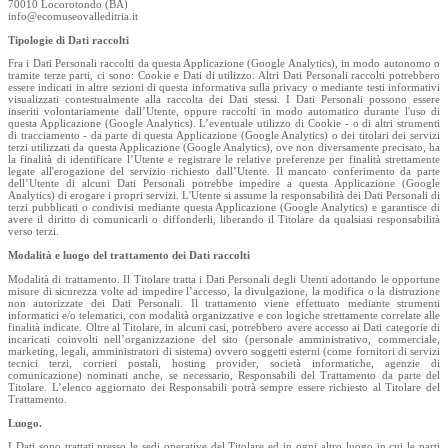
70010 Locorotondo (BA)
info@ecomuseovalleditria.it
Tipologie di Dati raccolti
Fra i Dati Personali raccolti da questa Applicazione (Google Analytics), in modo autonomo o
tramite terze parti, ci sono: Cookie e Dati di utilizzo. Altri Dati Personali raccolti potrebbero
essere indicati in altre sezioni di questa informativa sulla privacy o mediante testi informativi
visualizzati contestualmente alla raccolta dei Dati stessi. I Dati Personali possono essere
inseriti volontariamente dall’Utente, oppure raccolti in modo automatico durante l'uso di
questa Applicazione (Google Analytics). L’eventuale utilizzo di Cookie - o di altri strumenti
di tracciamento - da parte di questa Applicazione (Google Analytics) o dei titolari dei servizi
terzi utilizzati da questa Applicazione (Google Analytics), ove non diversamente precisato, ha
la finalità di identificare l’Utente e registrare le relative preferenze per finalità strettamente
legate all'erogazione del servizio richiesto dall’Utente. Il mancato conferimento da parte
dell’Utente di alcuni Dati Personali potrebbe impedire a questa Applicazione (Google
Analytics) di erogare i propri servizi. L'Utente si assume la responsabilità dei Dati Personali di
terzi pubblicati o condivisi mediante questa Applicazione (Google Analytics) e garantisce di
avere il diritto di comunicarli o diffonderli, liberando il Titolare da qualsiasi responsabilità
verso terzi.
Modalità e luogo del trattamento dei Dati raccolti
Modalità di trattamento. Il Titolare tratta i Dati Personali degli Utenti adottando le opportune
misure di sicurezza volte ad impedire l’accesso, la divulgazione, la modifica o la distruzione
non autorizzate dei Dati Personali. Il trattamento viene effettuato mediante strumenti
informatici e/o telematici, con modalità organizzative e con logiche strettamente correlate alle
finalità indicate. Oltre al Titolare, in alcuni casi, potrebbero avere accesso ai Dati categorie di
incaricati coinvolti nell’organizzazione del sito (personale amministrativo, commerciale,
marketing, legali, amministratori di sistema) ovvero soggetti esterni (come fornitori di servizi
tecnici terzi, corrieri postali, hosting provider, società informatiche, agenzie di
comunicazione) nominati anche, se necessario, Responsabili del Trattamento da parte del
Titolare. L’elenco aggiornato dei Responsabili potrà sempre essere richiesto al Titolare del
Trattamento.
Luogo.
I Dati sono trattati presso le sedi operative del Titolare ed in ogni altro luogo in cui le parti