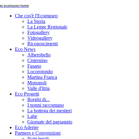
Che cos'è l'Ecomuseo
La Storia
La Legge Regionale
Fotogallery
Videogallery
Riconoscimenti
Eco News
Alberobello
Cisternino
Fasano
Locorotondo
Martina Franca
Monopoli
Valle d'Itria
Eco Progetti
Borghi di...
I nonni raccontano
La bottega dei mestieri
Labe
Giornate del paesaggio
Eco Aderire
Partners e Convenzioni
Note legali