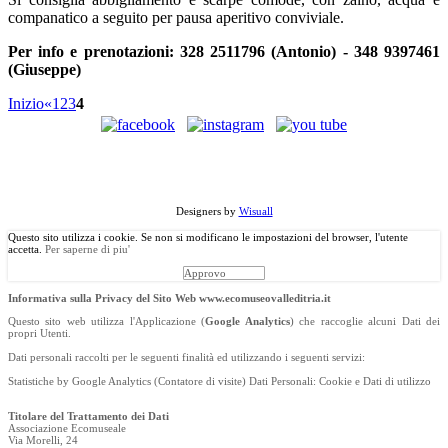
companatico a seguito per pausa aperitivo conviviale.
Per info e prenotazioni: 328 2511796 (Antonio) - 348 9397461
(Giuseppe)
Inizio
«
1
2
3
4
©
Copyright
2013 Associazione Ecomuseale di Valle D'Itria - Via
Morelli, 24 - 70010 Locorotondo (BA). Tutti i diritti riservati.
Designers by
Wisuall
Questo sito utilizza i cookie. Se non si modificano le impostazioni del browser, l'utente
accetta.
Per saperne di piu'
Approvo
Informativa sulla Privacy del Sito Web www.ecomuseovalleditria.it
Questo sito web utilizza l'Applicazione (
Google Analytics
) che raccoglie alcuni Dati dei
propri Utenti.
Dati personali raccolti per le seguenti finalità ed utilizzando i seguenti servizi:
Statistiche by Google Analytics (Contatore di visite) Dati Personali: Cookie e Dati di utilizzo
Titolare del Trattamento dei Dati
Associazione Ecomuseale
Via Morelli, 24