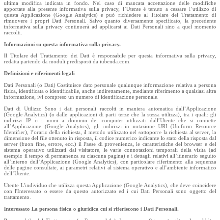
ultima modifica indicata in fondo. Nel caso di mancata accettazione delle modifiche
apportate alla presente informativa sulla privacy, l’Utente è tenuto a cessare l’utilizzo di
questa Applicazione (Google Analytics) e può richiedere al Titolare del Trattamento di
rimuovere i propri Dati Personali. Salvo quanto diversamente specificato, la precedente
informativa sulla privacy continuerà ad applicarsi ai Dati Personali sino a quel momento
raccolti.
Informazioni su questa informativa sulla privacy.
Il Titolare del Trattamento dei Dati è responsabile per questa informativa sulla privacy,
redatta partendo da moduli predisposti da iubenda.com.
Definizioni e riferimenti legali
Dati Personali (o Dati) Costituisce dato personale qualunque informazione relativa a persona
fisica, identificata o identificabile, anche indirettamente, mediante riferimento a qualsiasi altra
informazione, ivi compreso un numero di identificazione personale.
Dati di Utilizzo Sono i dati personali raccolti in maniera automatica dall’Applicazione
(Google Analytics) (o dalle applicazioni di parti terze che la stessa utilizza), tra i quali: gli
indirizzi IP o i nomi a dominio dei computer utilizzati dall’Utente che si connette
all’Applicazione (Google Analytics), gli indirizzi in notazione URI (Uniform Resource
Identifier), l’orario della richiesta, il metodo utilizzato nel sottoporre la richiesta al server, la
dimensione del file ottenuto in risposta, il codice numerico indicante lo stato della risposta dal
server (buon fine, errore, ecc.) il Paese di provenienza, le caratteristiche del browser e del
sistema operativo utilizzati dal visitatore, le varie connotazioni temporali della visita (ad
esempio il tempo di permanenza su ciascuna pagina) e i dettagli relativi all’itinerario seguito
all’interno dell’Applicazione (Google Analytics), con particolare riferimento alla sequenza
delle pagine consultate, ai parametri relativi al sistema operativo e all’ambiente informatico
dell’Utente.
Utente L'individuo che utilizza questa Applicazione (Google Analytics), che deve coincidere
con l'Interessato o essere da questo autorizzato ed i cui Dati Personali sono oggetto del
trattamento.
Interessato La persona fisica o giuridica cui si riferiscono i Dati Personali.