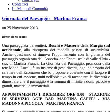
Contattaci
Le Mappe
di Comunità
Giornata del Paesaggio - Martina Franca
on
25 Novembre 2013
.
Dimensione Testo:
Una passeggiata tra sentieri,
Boschi e Masserie della Murgia sud
occidentale
, alla riscoperta dei modelli passati di sostenibilità.
Anche quest'anno si rinnova l'appuntamento con la giornata del
paesaggio organizzata dall'Associazione Ecomuseale di valle d'Itria -
sez. di Martina Franca. La Giornata del Paesaggio, promossa dalla
rete Mondi Locali, è un insieme di gesti diversi, ognuno proprio del
carattere dell’Ecomuseo che lo propone e coerente con il luogo e il
tempo in cui avviene, uniti nell'obiettivo di raccontare le diversità e
dimostrare che il paesaggio è la somma di infinite azioni, piccole e
grandi, materiali e immateriali.
APPUNTAMENTO 1 DICEMBRE ORE 9.00 - STAZIONE
DI SERVIZIO AGIP BAR MARTINA CAFFE' - VIA
MADONNA PICCOLA - MARTINA FRANCA
Si consiglia abbigliamento e scarpe comode, con zaino, acqua e