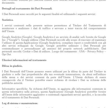
documento.
Dettagli sul trattamento dei Dati Personali.
I Dati Personali sono raccolti per le seguenti finalità ed utilizzando i seguenti servizi:
Statistica.
I servizi contenuti nella presente sezione permettono al Titolare del Trattamento di
monitorare e analizzare i dati di traffico e servono a tener traccia del comportamento
dell’Utente.
Google Analytics (Google). Google Analytics è un servizio di analisi web fornito da Google
Inc. (“Google”). Google utilizza i Dati Personali raccolti allo scopo di tracciare ed esaminare
l’utilizzo di questa Applicazione (Google Analytics), compilare report e condividerli con gli
altri servizi sviluppati da Google. Google potrebbe utilizzare i Dati Personali per
contestualizzare e personalizzare gli annunci del proprio network pubblicitario. Dati
personali raccolti: Cookie e Dati di utilizzo. Luogo del trattamento : USA – Privacy Policy –
Opt Out
Ulteriori informazioni sul trattamento
Difesa in giudizio.
I Dati Personali dell’Utente possono essere utilizzati per la difesa da parte del Titolare in
giudizio o nelle fasi propedeutiche alla sua eventuale instaurazione, da abusi nell'utilizzo
della stessa o dei servizi connessi da parte dell’Utente. L’Utente dichiara di essere
consapevole che il Titolare potrebbe essere richiesto di rivelare i Dati su richiesta delle
pubbliche autorità.
Informative specifiche. Su richiesta dell’Utente, in aggiunta alle informazioni contenute in
questa informativa sulla privacy, questa Applicazione (Google Analytics) potrebbe fornire
all'Utente delle informative aggiuntive e contestuali riguardanti servizi specifici, o la raccolta
ed il trattamento di Dati Personali.
Log di sistema e manutenzione.