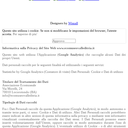
©
Copyright
2013 Associazione Ecomuseale di Valle D'Itria - Via
Morelli, 24 - 70010 Locorotondo (BA). Tutti i diritti riservati.
Designers by
Wisuall
Questo sito utilizza i cookie. Se non si modificano le impostazioni del browser, l'utente
accetta.
Per saperne di piu'
Approvo
Informativa sulla Privacy del Sito Web www.ecomuseovalleditria.it
Questo sito web utilizza l'Applicazione (
Google Analytics
) che raccoglie alcuni Dati dei
propri Utenti.
Dati personali raccolti per le seguenti finalità ed utilizzando i seguenti servizi:
Statistiche by Google Analytics (Contatore di visite) Dati Personali: Cookie e Dati di utilizzo
Titolare del Trattamento dei Dati
Associazione Ecomuseale
Via Morelli, 24
70010 Locorotondo (BA)
info@ecomuseovalleditria.it
Tipologie di Dati raccolti
Fra i Dati Personali raccolti da questa Applicazione (Google Analytics), in modo autonomo o
tramite terze parti, ci sono: Cookie e Dati di utilizzo. Altri Dati Personali raccolti potrebbero
essere indicati in altre sezioni di questa informativa sulla privacy o mediante testi informativi
visualizzati contestualmente alla raccolta dei Dati stessi. I Dati Personali possono essere
inseriti volontariamente dall’Utente, oppure raccolti in modo automatico durante l'uso di
questa Applicazione (Google Analytics). L’eventuale utilizzo di Cookie - o di altri strumenti