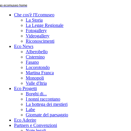
Che cos'è l'Ecomuseo
La Storia
La Legge Regionale
Fotogallery
Videogallery
Riconoscimenti
Eco News
Alberobello
Cisternino
Fasano
Locorotondo
Martina Franca
Monopoli
Valle d'Itria
Eco Progetti
Borghi di...
I nonni raccontano
La bottega dei mestieri
Labe
Giornate del paesaggio
Eco Aderire
Partners e Convenzioni
Note legali