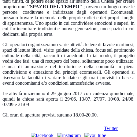
tanti turisti, di godere dello spazio all’interno della Chiesa per creare
proprio uno ‘’
SPAZIO DEL TEMPO
’’ ; ovvero un luogo dove le
persone, coadiuvate e indirizzate dagli operatori Ecomuseali,
possano trovare la memoria delle proprie radici e dei propri luoghi
di appartenenza. Uno spazio in cui condividere emozioni e saperi, in
cui far incontrare tradizioni e nuove generazioni, uno spazio in cui
dedicarsi alla propria terra.
Gli operatori organizzeranno varie attività: lettere di favole martinesi,
spazi di lettura liberi, visite guidate della chiesa, focus sul patrimonio
culturale della città, racconti di aneddoti. In tal modo, il progetto
vedrà due fasi: una di recupero del bene, solitamente poco utilizzato,
e una di animazione del territorio e della comunità in piena
condivisione e attuazione dei principi ecomuseali. Gli operatori si
riservano la facoltà di variare le date e gli orari previsti in base a
eventi concomitanti e/o condizioni atmosferiche avverse.
Le attività inizieranno il 29 giugno 2017 con cadenza quindicinale,
quindi la chiesa sarà aperta il 29/06, 13/07, 27/07, 10/08, 24/08,
07/09 e 21/09
Gli orari di apertura previsti saranno 18,00-20,00.
Twitter