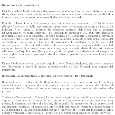
Definizioni e riferimenti legali
Dati Personali (o Dati) Costituisce dato personale qualunque informazione relativa a persona
fisica, identificata o identificabile, anche indirettamente, mediante riferimento a qualsiasi altra
informazione, ivi compreso un numero di identificazione personale.
Dati di Utilizzo Sono i dati personali raccolti in maniera automatica dall’Applicazione
(Google Analytics) (o dalle applicazioni di parti terze che la stessa utilizza), tra i quali: gli
indirizzi IP o i nomi a dominio dei computer utilizzati dall’Utente che si connette
all’Applicazione (Google Analytics), gli indirizzi in notazione URI (Uniform Resource
Identifier), l’orario della richiesta, il metodo utilizzato nel sottoporre la richiesta al server, la
dimensione del file ottenuto in risposta, il codice numerico indicante lo stato della risposta dal
server (buon fine, errore, ecc.) il Paese di provenienza, le caratteristiche del browser e del
sistema operativo utilizzati dal visitatore, le varie connotazioni temporali della visita (ad
esempio il tempo di permanenza su ciascuna pagina) e i dettagli relativi all’itinerario seguito
all’interno dell’Applicazione (Google Analytics), con particolare riferimento alla sequenza
delle pagine consultate, ai parametri relativi al sistema operativo e all’ambiente informatico
dell’Utente.
Utente L'individuo che utilizza questa Applicazione (Google Analytics), che deve coincidere
con l'Interessato o essere da questo autorizzato ed i cui Dati Personali sono oggetto del
trattamento.
Interessato La persona fisica o giuridica cui si riferiscono i Dati Personali.
Responsabile del Trattamento (o Responsabile) La persona fisica, giuridica, la pubblica
amministrazione e qualsiasi altro ente, associazione od organismo preposti dal Titolare al
trattamento dei Dati Personali, secondo quanto predisposto dalla presente informativa sulla
privacy.
Titolare del Trattamento (o Titolare) La persona fisica, giuridica, la pubblica amministrazione
e qualsiasi altro ente, associazione od organismo cui competono, anche unitamente ad altro
titolare, le decisioni in ordine alle finalità, alle modalità del trattamento di dati personali ed
agli strumenti utilizzati, ivi compreso il profilo della sicurezza, in relazione al funzionamento
e alla fruizione di questa Applicazione (Google Analytics). Il Titolare del Trattamento, salvo
quanto diversamente specificato, è il proprietario di questa Applicazione (Google Analytics).