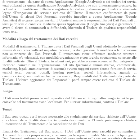
di tracciamento - da parte di questa Applicazione (Google Analytics) o dei titolari dei servizi
terzi utilizzati da questa Applicazione (Google Analytics), ove non diversamente precisato, ha
la finalità di identificare l’Utente e registrare le relative preferenze per finalità strettamente
legate all'erogazione del servizio richiesto dall’Utente. Il mancato conferimento da parte
dell’Utente di alcuni Dati Personali potrebbe impedire a questa Applicazione (Google
Analytics) di erogare i propri servizi. L'Utente si assume la responsabilità dei Dati Personali di
terzi pubblicati o condivisi mediante questa Applicazione (Google Analytics) e garantisce di
avere il diritto di comunicarli o diffonderli, liberando il Titolare da qualsiasi responsabilità
verso terzi.
Modalità e luogo del trattamento dei Dati raccolti
Modalità di trattamento. Il Titolare tratta i Dati Personali degli Utenti adottando le opportune
misure di sicurezza volte ad impedire l’accesso, la divulgazione, la modifica o la distruzione
non autorizzate dei Dati Personali. Il trattamento viene effettuato mediante strumenti
informatici e/o telematici, con modalità organizzative e con logiche strettamente correlate alle
finalità indicate. Oltre al Titolare, in alcuni casi, potrebbero avere accesso ai Dati categorie di
incaricati coinvolti nell’organizzazione del sito (personale amministrativo, commerciale,
marketing, legali, amministratori di sistema) ovvero soggetti esterni (come fornitori di servizi
tecnici terzi, corrieri postali, hosting provider, società informatiche, agenzie di
comunicazione) nominati anche, se necessario, Responsabili del Trattamento da parte del
Titolare. L’elenco aggiornato dei Responsabili potrà sempre essere richiesto al Titolare del
Trattamento.
Luogo.
I Dati sono trattati presso le sedi operative del Titolare ed in ogni altro luogo in cui le parti
coinvolte nel trattamento siano localizzate. Per ulteriori informazioni, contatta il Titolare.
Tempi.
I Dati sono trattati per il tempo necessario allo svolgimento del servizio richiesto dall’Utente,
o richiesto dalle finalità descritte in questo documento, e l’Utente può sempre chiedere
l’interruzione del Trattamento o la cancellazione dei Dati.
Finalità del Trattamento dei Dati raccolti. I Dati dell’Utente sono raccolti per consentire al
Titolare di fornire i propri servizi, così come per le seguenti finalità: Statistica. Le tipologie di
Dati Personali utilizzati per ciascuna finalità sono indicati nelle sezioni specifiche di questo