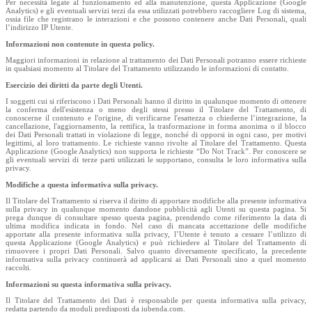
Per necessità legate al funzionamento ed alla manutenzione, questa Applicazione (Google
Analytics) e gli eventuali servizi terzi da essa utilizzati potrebbero raccogliere Log di sistema,
ossia file che registrano le interazioni e che possono contenere anche Dati Personali, quali
l’indirizzo IP Utente.
Informazioni non contenute in questa policy.
Maggiori informazioni in relazione al trattamento dei Dati Personali potranno essere richieste
in qualsiasi momento al Titolare del Trattamento utilizzando le informazioni di contatto.
Esercizio dei diritti da parte degli Utenti.
I soggetti cui si riferiscono i Dati Personali hanno il diritto in qualunque momento di ottenere
la conferma dell'esistenza o meno degli stessi presso il Titolare del Trattamento, di
conoscerne il contenuto e l'origine, di verificarne l'esattezza o chiederne l’integrazione, la
cancellazione, l'aggiornamento, la rettifica, la trasformazione in forma anonima o il blocco
dei Dati Personali trattati in violazione di legge, nonché di opporsi in ogni caso, per motivi
legittimi, al loro trattamento. Le richieste vanno rivolte al Titolare del Trattamento. Questa
Applicazione (Google Analytics) non supporta le richieste “Do Not Track”. Per conoscere se
gli eventuali servizi di terze parti utilizzati le supportano, consulta le loro informativa sulla
privacy.
Modifiche a questa informativa sulla privacy.
Il Titolare del Trattamento si riserva il diritto di apportare modifiche alla presente informativa
sulla privacy in qualunque momento dandone pubblicità agli Utenti su questa pagina. Si
prega dunque di consultare spesso questa pagina, prendendo come riferimento la data di
ultima modifica indicata in fondo. Nel caso di mancata accettazione delle modifiche
apportate alla presente informativa sulla privacy, l’Utente è tenuto a cessare l’utilizzo di
questa Applicazione (Google Analytics) e può richiedere al Titolare del Trattamento di
rimuovere i propri Dati Personali. Salvo quanto diversamente specificato, la precedente
informativa sulla privacy continuerà ad applicarsi ai Dati Personali sino a quel momento
raccolti.
Informazioni su questa informativa sulla privacy.
Il Titolare del Trattamento dei Dati è responsabile per questa informativa sulla privacy,
redatta partendo da moduli predisposti da iubenda.com.