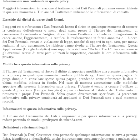
Informazioni non contenute in questa policy.
Maggiori informazioni in relazione al trattamento dei Dati Personali potranno essere richieste
in qualsiasi momento al Titolare del Trattamento utilizzando le informazioni di contatto.
Esercizio dei diritti da parte degli Utenti.
I soggetti cui si riferiscono i Dati Personali hanno il diritto in qualunque momento di ottenere
la conferma dell'esistenza o meno degli stessi presso il Titolare del Trattamento, di
conoscerne il contenuto e l'origine, di verificarne l'esattezza o chiederne l’integrazione, la
cancellazione, l'aggiornamento, la rettifica, la trasformazione in forma anonima o il blocco
dei Dati Personali trattati in violazione di legge, nonché di opporsi in ogni caso, per motivi
legittimi, al loro trattamento. Le richieste vanno rivolte al Titolare del Trattamento. Questa
Applicazione (Google Analytics) non supporta le richieste “Do Not Track”. Per conoscere se
gli eventuali servizi di terze parti utilizzati le supportano, consulta le loro informativa sulla
privacy.
Modifiche a questa informativa sulla privacy.
Il Titolare del Trattamento si riserva il diritto di apportare modifiche alla presente informativa
sulla privacy in qualunque momento dandone pubblicità agli Utenti su questa pagina. Si
prega dunque di consultare spesso questa pagina, prendendo come riferimento la data di
ultima modifica indicata in fondo. Nel caso di mancata accettazione delle modifiche
apportate alla presente informativa sulla privacy, l’Utente è tenuto a cessare l’utilizzo di
questa Applicazione (Google Analytics) e può richiedere al Titolare del Trattamento di
rimuovere i propri Dati Personali. Salvo quanto diversamente specificato, la precedente
informativa sulla privacy continuerà ad applicarsi ai Dati Personali sino a quel momento
raccolti.
Informazioni su questa informativa sulla privacy.
Il Titolare del Trattamento dei Dati è responsabile per questa informativa sulla privacy,
redatta partendo da moduli predisposti da iubenda.com.
Definizioni e riferimenti legali
Dati Personali (o Dati) Costituisce dato personale qualunque informazione relativa a persona
fisica, identificata o identificabile, anche indirettamente, mediante riferimento a qualsiasi altra