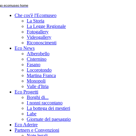
Che cos'è l'Ecomuseo
La Storia
La Legge Regionale
Fotogallery
Videogallery
Riconoscimenti
Eco News
Alberobello
Cisternino
Fasano
Locorotondo
Martina Franca
Monopoli
Valle d'Itria
Eco Progetti
Borghi di...
I nonni raccontano
La bottega dei mestieri
Labe
Giornate del paesaggio
Eco Aderire
Partners e Convenzioni
Note legali