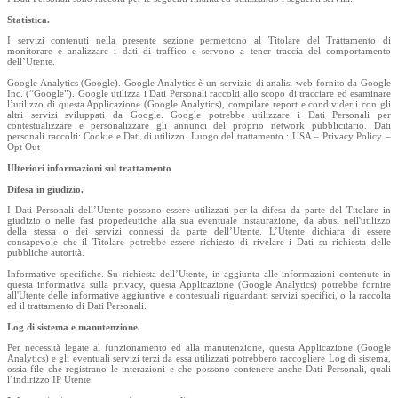
Statistica.
I servizi contenuti nella presente sezione permettono al Titolare del Trattamento di
monitorare e analizzare i dati di traffico e servono a tener traccia del comportamento
dell’Utente.
Google Analytics (Google). Google Analytics è un servizio di analisi web fornito da Google
Inc. (“Google”). Google utilizza i Dati Personali raccolti allo scopo di tracciare ed esaminare
l’utilizzo di questa Applicazione (Google Analytics), compilare report e condividerli con gli
altri servizi sviluppati da Google. Google potrebbe utilizzare i Dati Personali per
contestualizzare e personalizzare gli annunci del proprio network pubblicitario. Dati
personali raccolti: Cookie e Dati di utilizzo. Luogo del trattamento : USA – Privacy Policy –
Opt Out
Ulteriori informazioni sul trattamento
Difesa in giudizio.
I Dati Personali dell’Utente possono essere utilizzati per la difesa da parte del Titolare in
giudizio o nelle fasi propedeutiche alla sua eventuale instaurazione, da abusi nell'utilizzo
della stessa o dei servizi connessi da parte dell’Utente. L’Utente dichiara di essere
consapevole che il Titolare potrebbe essere richiesto di rivelare i Dati su richiesta delle
pubbliche autorità.
Informative specifiche. Su richiesta dell’Utente, in aggiunta alle informazioni contenute in
questa informativa sulla privacy, questa Applicazione (Google Analytics) potrebbe fornire
all'Utente delle informative aggiuntive e contestuali riguardanti servizi specifici, o la raccolta
ed il trattamento di Dati Personali.
Log di sistema e manutenzione.
Per necessità legate al funzionamento ed alla manutenzione, questa Applicazione (Google
Analytics) e gli eventuali servizi terzi da essa utilizzati potrebbero raccogliere Log di sistema,
ossia file che registrano le interazioni e che possono contenere anche Dati Personali, quali
l’indirizzo IP Utente.