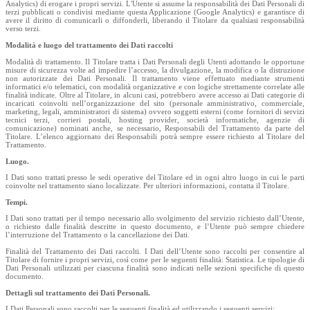
Analytics) di erogare i propri servizi. L'Utente si assume la responsabilità dei Dati Personali di
terzi pubblicati o condivisi mediante questa Applicazione (Google Analytics) e garantisce di
avere il diritto di comunicarli o diffonderli, liberando il Titolare da qualsiasi responsabilità
verso terzi.
Modalità e luogo del trattamento dei Dati raccolti
Modalità di trattamento. Il Titolare tratta i Dati Personali degli Utenti adottando le opportune
misure di sicurezza volte ad impedire l’accesso, la divulgazione, la modifica o la distruzione
non autorizzate dei Dati Personali. Il trattamento viene effettuato mediante strumenti
informatici e/o telematici, con modalità organizzative e con logiche strettamente correlate alle
finalità indicate. Oltre al Titolare, in alcuni casi, potrebbero avere accesso ai Dati categorie di
incaricati coinvolti nell’organizzazione del sito (personale amministrativo, commerciale,
marketing, legali, amministratori di sistema) ovvero soggetti esterni (come fornitori di servizi
tecnici terzi, corrieri postali, hosting provider, società informatiche, agenzie di
comunicazione) nominati anche, se necessario, Responsabili del Trattamento da parte del
Titolare. L’elenco aggiornato dei Responsabili potrà sempre essere richiesto al Titolare del
Trattamento.
Luogo.
I Dati sono trattati presso le sedi operative del Titolare ed in ogni altro luogo in cui le parti
coinvolte nel trattamento siano localizzate. Per ulteriori informazioni, contatta il Titolare.
Tempi.
I Dati sono trattati per il tempo necessario allo svolgimento del servizio richiesto dall’Utente,
o richiesto dalle finalità descritte in questo documento, e l’Utente può sempre chiedere
l’interruzione del Trattamento o la cancellazione dei Dati.
Finalità del Trattamento dei Dati raccolti. I Dati dell’Utente sono raccolti per consentire al
Titolare di fornire i propri servizi, così come per le seguenti finalità: Statistica. Le tipologie di
Dati Personali utilizzati per ciascuna finalità sono indicati nelle sezioni specifiche di questo
documento.
Dettagli sul trattamento dei Dati Personali.
I Dati Personali sono raccolti per le seguenti finalità ed utilizzando i seguenti servizi: