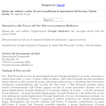
Designers by
Wisuall
Questo sito utilizza i cookie. Se non si modificano le impostazioni del browser, l'utente
accetta.
Per saperne di piu'
Approvo
Informativa sulla Privacy del Sito Web www.ecomuseovalleditria.it
Questo sito web utilizza l'Applicazione (
Google Analytics
) che raccoglie alcuni Dati dei
propri Utenti.
Dati personali raccolti per le seguenti finalità ed utilizzando i seguenti servizi:
Statistiche by Google Analytics (Contatore di visite) Dati Personali: Cookie e Dati di utilizzo
Titolare del Trattamento dei Dati
Associazione Ecomuseale
Via Morelli, 24
70010 Locorotondo (BA)
info@ecomuseovalleditria.it
Tipologie di Dati raccolti
Fra i Dati Personali raccolti da questa Applicazione (Google Analytics), in modo autonomo o
tramite terze parti, ci sono: Cookie e Dati di utilizzo. Altri Dati Personali raccolti potrebbero
essere indicati in altre sezioni di questa informativa sulla privacy o mediante testi informativi
visualizzati contestualmente alla raccolta dei Dati stessi. I Dati Personali possono essere
inseriti volontariamente dall’Utente, oppure raccolti in modo automatico durante l'uso di
questa Applicazione (Google Analytics). L’eventuale utilizzo di Cookie - o di altri strumenti
di tracciamento - da parte di questa Applicazione (Google Analytics) o dei titolari dei servizi
terzi utilizzati da questa Applicazione (Google Analytics), ove non diversamente precisato, ha
la finalità di identificare l’Utente e registrare le relative preferenze per finalità strettamente
legate all'erogazione del servizio richiesto dall’Utente. Il mancato conferimento da parte
dell’Utente di alcuni Dati Personali potrebbe impedire a questa Applicazione (Google