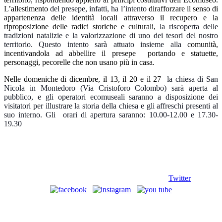
L’allestimento
del presepe, infatti, ha l’intento
dirafforzare il senso di
appartenenza delle identità locali attraverso il recupero e la
riproposizione delle radici storiche e culturali,
la riscoperta delle
tradizioni natalizie e la valorizzazione di uno dei tesori del nostro
territorio. Questo intento sarà attuato insieme alla
comunità,
incentivandola ad abbellire il presepe portando e statuette,
personaggi, pecorelle che non usano più in casa.
Nelle domeniche di dicembre, il 13, il 20 e il 27
la chiesa di San
Nicola in Montedoro (Via Cristoforo Colombo) sarà aperta al
pubblico, e gli operatori ecomuseali saranno a disposizione dei
visitatori per illustrare la storia della chiesa e gli affreschi presenti al
suo interno. Gli orari di apertura saranno: 10.00-12.00 e 17.30-
19.30
Twitter
©
Copyright
2013 Associazione Ecomuseale di Valle D'Itria - Via
Morelli, 24 - 70010 Locorotondo (BA). Tutti i diritti riservati.