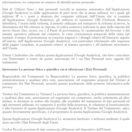
informazione, ivi compreso un numero di identificazione personale.
Dati di Utilizzo Sono i dati personali raccolti in maniera automatica dall’Applicazione
(Google Analytics) (o dalle applicazioni di parti terze che la stessa utilizza), tra i quali: gli
indirizzi IP o i nomi a dominio dei computer utilizzati dall’Utente che si connette
all’Applicazione (Google Analytics), gli indirizzi in notazione URI (Uniform Resource
Identifier), l’orario della richiesta, il metodo utilizzato nel sottoporre la richiesta al server, la
dimensione del file ottenuto in risposta, il codice numerico indicante lo stato della risposta dal
server (buon fine, errore, ecc.) il Paese di provenienza, le caratteristiche del browser e del
sistema operativo utilizzati dal visitatore, le varie connotazioni temporali della visita (ad
esempio il tempo di permanenza su ciascuna pagina) e i dettagli relativi all’itinerario seguito
all’interno dell’Applicazione (Google Analytics), con particolare riferimento alla sequenza
delle pagine consultate, ai parametri relativi al sistema operativo e all’ambiente informatico
dell’Utente.
Utente L'individuo che utilizza questa Applicazione (Google Analytics), che deve coincidere
con l'Interessato o essere da questo autorizzato ed i cui Dati Personali sono oggetto del
trattamento.
Interessato La persona fisica o giuridica cui si riferiscono i Dati Personali.
Responsabile del Trattamento (o Responsabile) La persona fisica, giuridica, la pubblica
amministrazione e qualsiasi altro ente, associazione od organismo preposti dal Titolare al
trattamento dei Dati Personali, secondo quanto predisposto dalla presente informativa sulla
privacy.
Titolare del Trattamento (o Titolare) La persona fisica, giuridica, la pubblica amministrazione
e qualsiasi altro ente, associazione od organismo cui competono, anche unitamente ad altro
titolare, le decisioni in ordine alle finalità, alle modalità del trattamento di dati personali ed
agli strumenti utilizzati, ivi compreso il profilo della sicurezza, in relazione al funzionamento
e alla fruizione di questa Applicazione (Google Analytics). Il Titolare del Trattamento, salvo
quanto diversamente specificato, è il proprietario di questa Applicazione (Google Analytics).
Questa Applicazione (Google Analytics) Lo strumento hardware o software mediante il quale
sono raccolti i Dati Personali degli Utenti.
Cookie Piccola porzione di dati conservata all'interno del dispositivo dell'Utente.