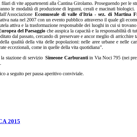
 i filari di vite appartenenti alla Cantina Girolamo. Proseguendo per le st
ranno le modalità di produzione di legumi, cerali e macinati biologici.
dall'Associazione
Ecomuseale di valle d'Itria - sez. di Martina 
iativa
nata nel 2007 con un evento pubblico attraverso il quale gli ecomus
ela attiva e la trasformazione responsabile dei luoghi in cui si trovano
uropea del Paesaggio
che auspica
la capacità e la responsabilità di tutt
itato dal passato, cercando di preservare e ancor meglio di arricchire ta
della qualità della vita delle popolazioni: nelle aree urbane e nelle c
rate eccezionali, come in quelle della vita quotidiana”.
 la stazione di servizio
Simeone Carburanti
in Via Noci 795 (nei pre
.
o a seguito per pausa aperitivo conviviale.
A 2015