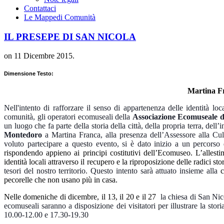
Contattaci
Le Mappe
di Comunità
IL PRESEPE DI SAN NICOLA
on
11 Dicembre 2015
.
Dimensione Testo:
Martina F
Nell'intento di rafforzare il senso di appartenenza delle identità loca
comunità, gli operatori ecomuseali della
Associazione Ecomuseale di
un luogo che fa parte della storia della città, della propria terra, del
Montedoro
a Martina Franca, alla presenza dell’Assessore alla Cultu
voluto partecipare a questo evento, si è dato inizio a un percorso
rispondendo appieno ai principi costitutivi dell’Ecomuseo. L’allest
identità locali attraverso il recupero e la riproposizione delle radici stor
tesori del nostro territorio. Questo intento sarà attuato insieme alla
co
pecorelle che non usano più in casa.
Nelle domeniche di dicembre, il 13, il 20 e il 27
la chiesa di San Nic
ecomuseali saranno a disposizione dei visitatori per illustrare la stori
10.00-12.00 e 17.30-19.30