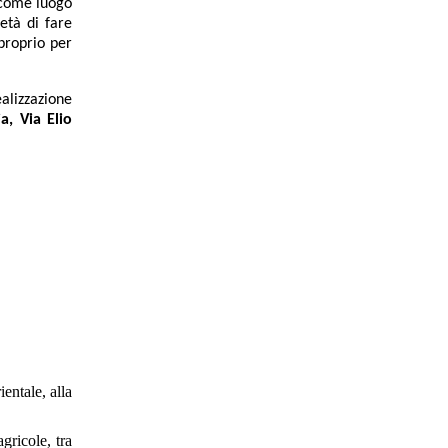
 come luogo
età di fare
 proprio per
ealizzazione
a, Via Elio
entale, alla
gricole, tra