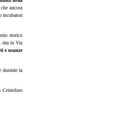
unità nella
 che ancora
no incubatori
onio storico
,
sita in Via
i e usanze
e durante la
 Cristoforo