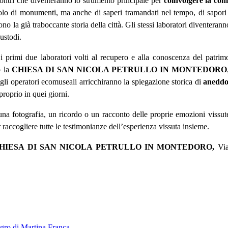
incontri che diventeranno lo strumento principale per
coinvolgere la com
olo di monumenti, ma anche di saperi tramandati nel tempo, di sapori
ono la già traboccante storia della città. Gli stessi laboratori diventeran
ustodi.
 primi due laboratori volti al recupero e alla conoscenza del patrim
o la
CHIESA DI SAN NICOLA PETRULLO IN MONTEDORO
gli operatori ecomuseali arricchiranno la spiegazione storica di
aneddot
 proprio in quei giorni.
, una fotografia, un ricordo o un racconto delle proprie emozioni vissut
 raccogliere tutte le testimonianze dell’esperienza vissuta insieme.
 -12, CHIESA DI SAN NICOLA PETRULLO IN MONTEDORO,
Via
ngro di Martina Franca