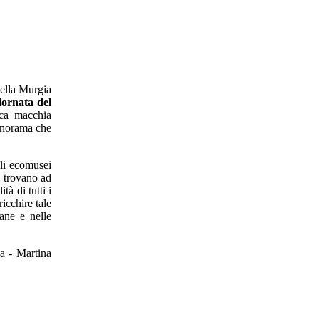
della Murgia
iornata del
ica macchia
panorama che
gli ecomusei
i trovano ad
tà di tutti i
icchire tale
ane e nelle
a - Martina