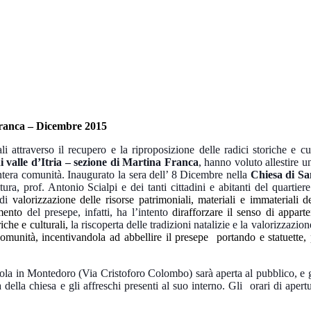
ranca – Dicembre 2015
li attraverso il recupero e la riproposizione delle radici storiche e cul
 valle d’Itria – sezione di Martina Franca
, hanno voluto allestire u
l’intera comunità. Inaugurato la sera dell’ 8 Dicembre nella
Chiesa di Sa
ra, prof. Antonio Scialpi e dei tanti cittadini e abitanti del quartie
 di
valorizzazione delle risorse patrimoniali, materiali e immateriali del
imento
del presepe, infatti, ha l’intento
dirafforzare il senso di appart
iche e culturali,
la riscoperta delle tradizioni natalizie e la valorizzazio
munità, incentivandola ad abbellire il presepe portando e statuette,
ola in Montedoro (Via Cristoforo Colombo) sarà aperta al pubblico, e g
a della chiesa e gli affreschi presenti al suo interno. Gli orari di apert