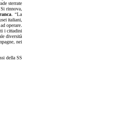
rade sterrate
 Si rinnova,
Franca
. “La
ei italiani,
 ad operare.
i i cittadini
le diversità
ampagne, nei
ssi della SS