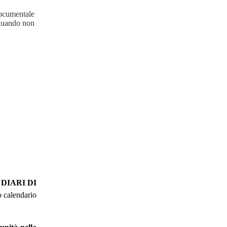
 documentale
 quando non
 DIARI DI
o calendario