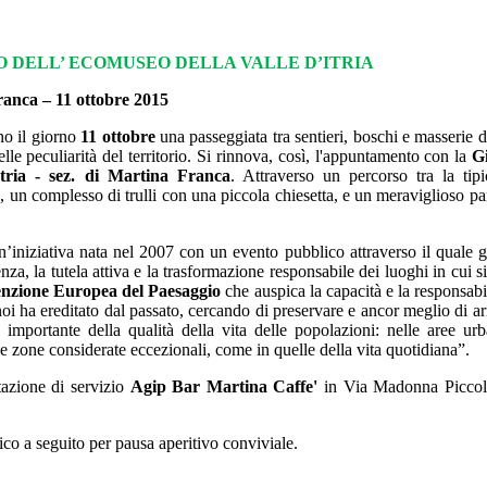
O DELL’ ECOMUSEO DELLA VALLE D’ITRIA
anca – 11 ottobre 2015
o il giorno
11 ottobre
una passeggiata tra sentieri, boschi e masserie 
delle peculiarità del territorio. Si rinnova, così, l'appuntamento con la
G
Itria - sez. di Martina Franca
. Attraverso un percorso tra la tip
a, un complesso di trulli con una piccola chiesetta, e un meraviglioso 
n’
iniziativa
nata nel 2007 con un evento pubblico attraverso il quale 
za, la tutela attiva e la trasformazione responsabile dei luoghi in cui s
nzione Europea del Paesaggio
che auspica
la capacità e la responsabili
oi ha ereditato dal passato, cercando di preservare e ancor meglio di arr
mportante della qualità della vita delle popolazioni: nelle aree urb
le zone considerate eccezionali, come in quelle della vita quotidiana”.
stazione di servizio
Agip Bar Martina Caffe'
in Via Madonna Piccol
o a seguito per pausa aperitivo conviviale.