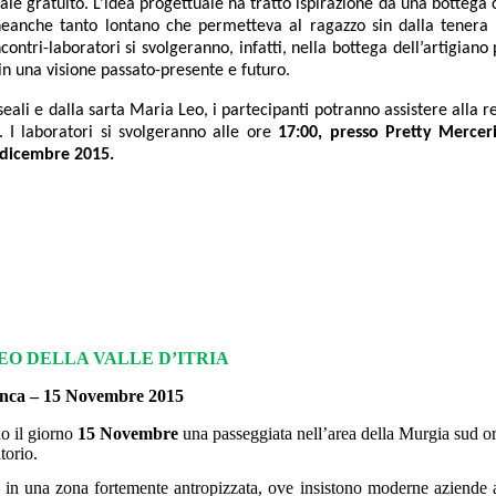
le gratuito. L’idea progettuale ha tratto ispirazione da una bottega
eanche tanto lontano che permetteva al ragazzo sin dalla tenera 
ntri-laboratori si svolgeranno, infatti, nella bottega dell’artigiano
 in una visione passato-presente e futuro.
eali e dalla sarta Maria Leo, i partecipanti potranno assistere alla r
. I laboratori si svolgeranno alle ore
17
:00, presso Pretty Merceri
 dicembre 2015.
EO DELLA VALLE D’ITRIA
nca – 15 Novembre 2015
o il giorno
15 Novembre
una passeggiata nell’area della Murgia sud ori
torio.
 in una zona fortemente antropizzata, ove insistono moderne aziende a