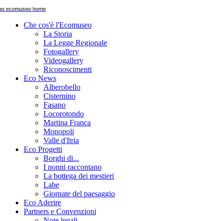
Che cos'è l'Ecomuseo
La Storia
La Legge Regionale
Fotogallery
Videogallery
Riconoscimenti
Eco News
Alberobello
Cisternino
Fasano
Locorotondo
Martina Franca
Monopoli
Valle d'Itria
Eco Progetti
Borghi di...
I nonni raccontano
La bottega dei mestieri
Labe
Giornate del paesaggio
Eco Aderire
Partners e Convenzioni
Note legali