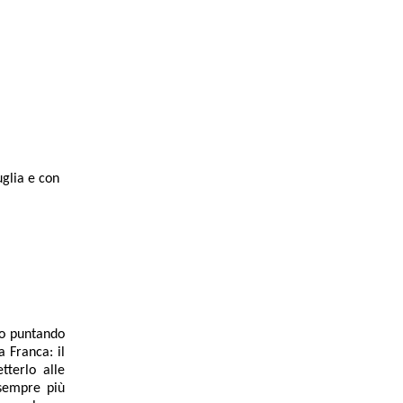
glia e con
ato puntando
a Franca: il
tterlo alle
 sempre più