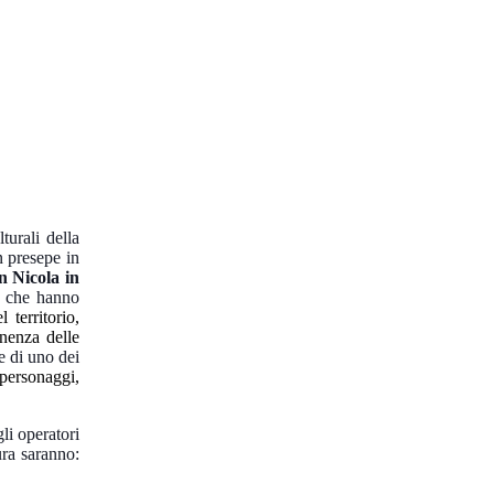
turali della
n presepe in
n Nicola in
re che hanno
 territorio,
enenza delle
ne di uno dei
 personaggi,
li operatori
ura saranno: