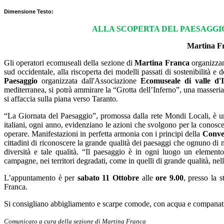
Dimensione Testo:
ALLA SCOPERTA DEL PAESAGGI
Martina Fr
Gli operatori ecomuseali della sezione di
Martina Franca
organizzan
sud occidentale, alla riscoperta dei modelli passati di sostenibilità e 
Paesaggio
organizzata dall'Associazione
Ecomuseale di valle d'
mediterranea, si potrà ammirare la “Grotta dell’Inferno”, una masseri
si affaccia sulla piana verso Taranto.
“La Giornata del Paesaggio”, promossa dalla rete Mondi Locali, è u
italiani, ogni anno, evidenziano le azioni che svolgono per la conoscen
operare.
Manifestazioni in perfetta armonia con i principi della
Conve
cittadini di riconoscere la grande qualità dei paesaggi che ognuno di n
diversità e tale qualità. “I
l paesaggio è in ogni luogo un elemento i
campagne, nei territori degradati, come in quelli di grande qualità, nel
L’appuntamento è per
sabato 11 Ottobre
alle
ore 9.00
, presso la 
Franca.
Si consigliano abbigliamento e scarpe comode, con acqua e companatic
Comunicato a cura della sezione di Martina Franca