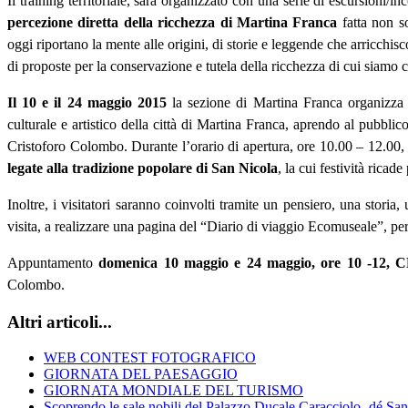
Il training territoriale, sarà organizzato con una serie di escursioni/
percezione diretta della ricchezza di Martina Franca
fatta non s
oggi riportano la mente alle origini, di storie e leggende che arricchisc
di proposte per la conservazione e tutela della ricchezza di cui siamo c
Il 10 e il 24 maggio 2015
la sezione di Martina Franca organizza i
culturale e artistico della città di Martina Franca, aprendo al pubblic
Cristoforo Colombo
.
Durante l’orario di apertura, ore 10.00 – 12.00, 
legate alla tradizione popolare di San Nicola
, la cui festività ricade
Inoltre, i visitatori saranno coinvolti tramite un pensiero, una storia
visita, a realizzare una pagina del “Diario di viaggio Ecomuseale”, per
Appuntamento
domenica 10 maggio e 24 maggio, ore 10
Colombo.
Altri articoli...
WEB CONTEST FOTOGRAFICO
GIORNATA DEL PAESAGGIO
GIORNATA MONDIALE DEL TURISMO
Scoprendo le sale nobili del Palazzo Ducale Caracciolo- dé Sa