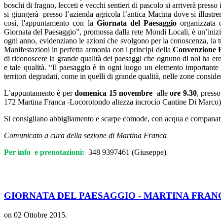
boschi di fragno, lecceti e vecchi sentieri di pascolo si arriverà presso
si giungerà presso l’azienda agricola l’antica Macina dove si illustre
così, l'appuntamento con la
Giornata del Paesaggio
organizzata 
Giornata del Paesaggio”, promossa dalla rete Mondi Locali, è un’
iniz
ogni anno, evidenziano le azioni che svolgono per la conoscenza, la tut
Manifestazioni in perfetta armonia con i principi della
Convenzione E
di riconoscere la grande qualità dei paesaggi che ognuno di noi ha ered
e tale qualità. “Il paesaggio è in ogni luogo un elemento importante 
territori degradati, come in quelli di grande qualità, nelle zone conside
L’appuntamento è per
domenica 15 novembre
alle
ore 9.30
, presso
172 Martina Franca -Locorotondo altezza incrocio Cantine Di Marco)
Si consigliano abbigliamento e scarpe comode, con acqua e companatic
Comunicato a cura della sezione di Martina Franca
Per info e prenotazioni:
348 9397461 (Giuseppe)
GIORNATA DEL PAESAGGIO - MARTINA FRANC
on
02 Ottobre 2015
.