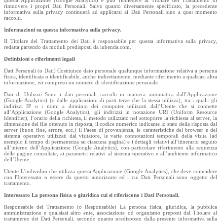
rimuovere i propri Dati Personali. Salvo quanto diversamente specificato, la precedente
informativa sulla privacy continuerà ad applicarsi ai Dati Personali sino a quel momento
raccolti.
Informazioni su questa informativa sulla privacy.
Il Titolare del Trattamento dei Dati è responsabile per questa informativa sulla privacy,
redatta partendo da moduli predisposti da iubenda.com.
Definizioni e riferimenti legali
Dati Personali (o Dati) Costituisce dato personale qualunque informazione relativa a persona
fisica, identificata o identificabile, anche indirettamente, mediante riferimento a qualsiasi altra
informazione, ivi compreso un numero di identificazione personale.
Dati di Utilizzo Sono i dati personali raccolti in maniera automatica dall’Applicazione
(Google Analytics) (o dalle applicazioni di parti terze che la stessa utilizza), tra i quali: gli
indirizzi IP o i nomi a dominio dei computer utilizzati dall’Utente che si connette
all’Applicazione (Google Analytics), gli indirizzi in notazione URI (Uniform Resource
Identifier), l’orario della richiesta, il metodo utilizzato nel sottoporre la richiesta al server, la
dimensione del file ottenuto in risposta, il codice numerico indicante lo stato della risposta dal
server (buon fine, errore, ecc.) il Paese di provenienza, le caratteristiche del browser e del
sistema operativo utilizzati dal visitatore, le varie connotazioni temporali della visita (ad
esempio il tempo di permanenza su ciascuna pagina) e i dettagli relativi all’itinerario seguito
all’interno dell’Applicazione (Google Analytics), con particolare riferimento alla sequenza
delle pagine consultate, ai parametri relativi al sistema operativo e all’ambiente informatico
dell’Utente.
Utente L'individuo che utilizza questa Applicazione (Google Analytics), che deve coincidere
con l'Interessato o essere da questo autorizzato ed i cui Dati Personali sono oggetto del
trattamento.
Interessato La persona fisica o giuridica cui si riferiscono i Dati Personali.
Responsabile del Trattamento (o Responsabile) La persona fisica, giuridica, la pubblica
amministrazione e qualsiasi altro ente, associazione od organismo preposti dal Titolare al
trattamento dei Dati Personali, secondo quanto predisposto dalla presente informativa sulla