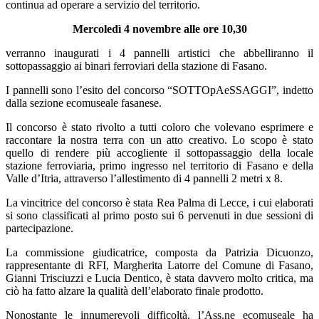
continua ad operare a servizio del territorio.
Mercoledì 4 novembre alle ore 10,30
verranno inaugurati i 4 pannelli artistici che abbelliranno il
sottopassaggio ai binari ferroviari della stazione di Fasano.
I pannelli sono l’esito del concorso “SOTTOpAeSSAGGI”, indetto
dalla sezione ecomuseale fasanese.
Il concorso è stato rivolto a tutti coloro che volevano esprimere e
raccontare la nostra terra con un atto creativo. Lo scopo è stato
quello di rendere più accogliente il sottopassaggio della locale
stazione ferroviaria, primo ingresso nel territorio di Fasano e della
Valle d’Itria, attraverso l’allestimento di 4 pannelli 2 metri x 8.
La vincitrice del concorso è stata Rea Palma di Lecce, i cui elaborati
si sono classificati al primo posto sui 6 pervenuti in due sessioni di
partecipazione.
La commissione giudicatrice, composta da Patrizia Dicuonzo,
rappresentante di RFI, Margherita Latorre del Comune di Fasano,
Gianni Trisciuzzi e Lucia Dentico, è stata davvero molto critica, ma
ciò ha fatto alzare la qualità dell’elaborato finale prodotto.
Nonostante le innumerevoli difficoltà, l’Ass.ne ecomuseale ha