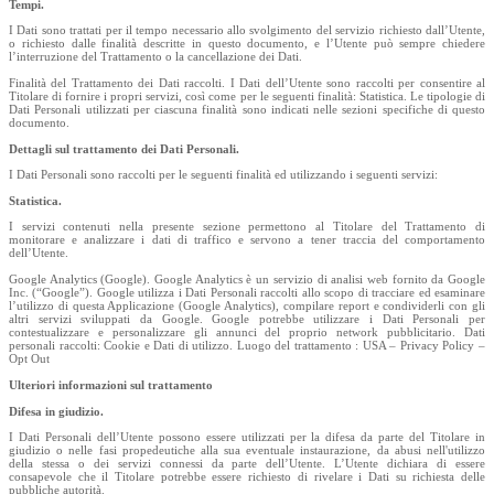
Tempi.
I Dati sono trattati per il tempo necessario allo svolgimento del servizio richiesto dall’Utente,
o richiesto dalle finalità descritte in questo documento, e l’Utente può sempre chiedere
l’interruzione del Trattamento o la cancellazione dei Dati.
Finalità del Trattamento dei Dati raccolti. I Dati dell’Utente sono raccolti per consentire al
Titolare di fornire i propri servizi, così come per le seguenti finalità: Statistica. Le tipologie di
Dati Personali utilizzati per ciascuna finalità sono indicati nelle sezioni specifiche di questo
documento.
Dettagli sul trattamento dei Dati Personali.
I Dati Personali sono raccolti per le seguenti finalità ed utilizzando i seguenti servizi:
Statistica.
I servizi contenuti nella presente sezione permettono al Titolare del Trattamento di
monitorare e analizzare i dati di traffico e servono a tener traccia del comportamento
dell’Utente.
Google Analytics (Google). Google Analytics è un servizio di analisi web fornito da Google
Inc. (“Google”). Google utilizza i Dati Personali raccolti allo scopo di tracciare ed esaminare
l’utilizzo di questa Applicazione (Google Analytics), compilare report e condividerli con gli
altri servizi sviluppati da Google. Google potrebbe utilizzare i Dati Personali per
contestualizzare e personalizzare gli annunci del proprio network pubblicitario. Dati
personali raccolti: Cookie e Dati di utilizzo. Luogo del trattamento : USA – Privacy Policy –
Opt Out
Ulteriori informazioni sul trattamento
Difesa in giudizio.
I Dati Personali dell’Utente possono essere utilizzati per la difesa da parte del Titolare in
giudizio o nelle fasi propedeutiche alla sua eventuale instaurazione, da abusi nell'utilizzo
della stessa o dei servizi connessi da parte dell’Utente. L’Utente dichiara di essere
consapevole che il Titolare potrebbe essere richiesto di rivelare i Dati su richiesta delle
pubbliche autorità.