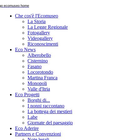
Che cos'è l'Ecomuseo
La Storia
La Legge Regionale
Fotogallery
Videogallery
Riconoscimenti
Eco News
Alberobello
Cisternino
Fasano
Locorotondo
Martina Franca
Monopoli
Valle d'Itria
Eco Progetti
Borghi di...
I nonni raccontano
La bottega dei mestieri
Labe
Giornate del paesaggio
Eco Aderire
Partners e Convenzioni
Note legali