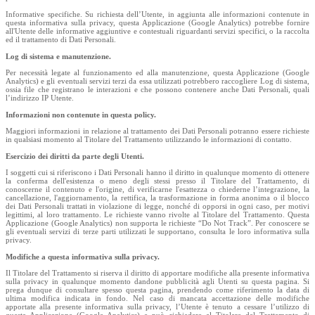
Informative specifiche. Su richiesta dell’Utente, in aggiunta alle informazioni contenute in
questa informativa sulla privacy, questa Applicazione (Google Analytics) potrebbe fornire
all'Utente delle informative aggiuntive e contestuali riguardanti servizi specifici, o la raccolta
ed il trattamento di Dati Personali.
Log di sistema e manutenzione.
Per necessità legate al funzionamento ed alla manutenzione, questa Applicazione (Google
Analytics) e gli eventuali servizi terzi da essa utilizzati potrebbero raccogliere Log di sistema,
ossia file che registrano le interazioni e che possono contenere anche Dati Personali, quali
l’indirizzo IP Utente.
Informazioni non contenute in questa policy.
Maggiori informazioni in relazione al trattamento dei Dati Personali potranno essere richieste
in qualsiasi momento al Titolare del Trattamento utilizzando le informazioni di contatto.
Esercizio dei diritti da parte degli Utenti.
I soggetti cui si riferiscono i Dati Personali hanno il diritto in qualunque momento di ottenere
la conferma dell'esistenza o meno degli stessi presso il Titolare del Trattamento, di
conoscerne il contenuto e l'origine, di verificarne l'esattezza o chiederne l’integrazione, la
cancellazione, l'aggiornamento, la rettifica, la trasformazione in forma anonima o il blocco
dei Dati Personali trattati in violazione di legge, nonché di opporsi in ogni caso, per motivi
legittimi, al loro trattamento. Le richieste vanno rivolte al Titolare del Trattamento. Questa
Applicazione (Google Analytics) non supporta le richieste “Do Not Track”. Per conoscere se
gli eventuali servizi di terze parti utilizzati le supportano, consulta le loro informativa sulla
privacy.
Modifiche a questa informativa sulla privacy.
Il Titolare del Trattamento si riserva il diritto di apportare modifiche alla presente informativa
sulla privacy in qualunque momento dandone pubblicità agli Utenti su questa pagina. Si
prega dunque di consultare spesso questa pagina, prendendo come riferimento la data di
ultima modifica indicata in fondo. Nel caso di mancata accettazione delle modifiche
apportate alla presente informativa sulla privacy, l’Utente è tenuto a cessare l’utilizzo di
questa Applicazione (Google Analytics) e può richiedere al Titolare del Trattamento di