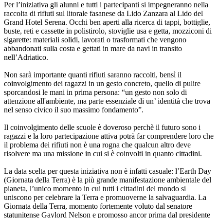
Per l’iniziativa gli alunni e tutti i partecipanti si impegneranno nella
raccolta di rifiuti sul litorale fasanese da Lido Zanzara al Lido del
Grand Hotel Serena. Occhi ben aperti alla ricerca di tappi, bottiglie,
buste, reti e cassette in polistirolo, stoviglie usa e getta, mozziconi di
sigarette: materiali solidi, lavorati o trasformati che vengono
abbandonati sulla costa e gettati in mare da navi in transito
nell’Adriatico.
Non sarà importante quanti rifiuti saranno raccolti, bensì il
coinvolgimento dei ragazzi in un gesto concreto, quello di pulire
sporcandosi le mani in prima persona: “un gesto non solo di
attenzione all'ambiente, ma parte essenziale di un’ identità che trova
nel senso civico il suo massimo fondamento”.
Il coinvolgimento delle scuole è doveroso perchè il futuro sono i
ragazzi e la loro partecipazione attiva potrà far comprendere loro che
il problema dei rifiuti non è una rogna che qualcun altro deve
risolvere ma una missione in cui si è coinvolti in quanto cittadini.
La data scelta per questa iniziativa non è infatti casuale: l’Earth Day
(Giornata della Terra) è la più grande manifestazione ambientale del
pianeta, l’unico momento in cui tutti i cittadini del mondo si
uniscono per celebrare la Terra e promuoverne la salvaguardia. La
Giornata della Terra, momento fortemente voluto dal senatore
statunitense Gaylord Nelson e promosso ancor prima dal presidente