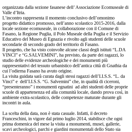
organizzata dalla sezione fasanese dell’ Associazione Ecomuseale di
Valle d’Itria.
L’incontro rappresenta il momento conclusivo dell’omonimo
progetto didattico promosso, nell’anno scolastico 2015-2016, dalla
locale sezione ecomuseale, in collaborazione con il Comune di
Fasano, la Regione Puglia, il Polo Museale della Puglia e il Servizio
Educativo del Museo di Egnazia e rivolto agli studenti delle scuole
secondarie di secondo grado del territorio di Fasano.
Il progetto, che ha visto coinvolte alcune classi degli istituti “L.DA
VINCI” e “G.SALVEMINI”, ha previsto, da parte dei ragazzi, lo
studio delle evidenze archeologiche e dei monumenti più
rappresentativi del tessuto urbanistico dell’antica città di Gnathia da
cui l’odierna Fasano ha avuto origine.
La visita guidata sarà curata dagli stessi ragazzi dell’I.I.S.S. “L. da
Vinci” e dell’I.I.S.S. “G. Salvemini” che, in qualità di ciceroni,
“presenteranno” i monumenti egnatini ad altri studenti delle proprie
scuole di appartenenza ed alla comunità locale, dando prova così, in
ambiente extra-scolastico, delle competenze maturate durante gli
incontri in aula.
La scelta della data, non è stata casuale. Infatti, il decreto
Franceschini, in vigore dal primo luglio 2014, stabilisce che ogni
prima domenica del mese la visita a monumenti, musei, gallerie,
scavi archeologici, parchi e giardini monumentali dello Stato sia