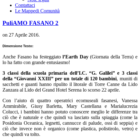
Contattaci
Le Mappe
di Comunità
PuliAMO FASANO 2
on
27 Aprile 2016
.
Dimensione Testo:
Anche Fasano ha festeggiato
l’Earth Day
(Giornata della Terra) e
lo ha fatto con grande entusiasmo!
3 classi della scuola primaria dell’I.C. “G. Galilei” e 3 classi
della “Giovanni XXIII” per un totale di 120 bambini
, muniti di
sacchetti e guanti hanno ripulito il litorale di Torre Canne da Lido
Zanzara al Lido del Grand Hotel Serena lo scorso 22 aprile.
Con l’aiuto di quattro operatrici ecomuseali fasanesi, Vanessa
Ammirabile, Giusy Barletta, Mary Castellana e Marialucrezia
Colucci, i bambini hanno potuto conoscere meglio le differenze tra
ciò che è naturale e che quindi va lasciato sulla spiaggia (come la
Posidonia Oceanica, legnetti, cannucce di palude, ossi di seppia) e
ciò che invece non è organico (come plastica, polistirolo, vetro) e
che quindi va tolto.