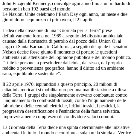
John Fitzgerald Kennedy, coinvolge ogni anno fino a un miliardo di
persone in ben 192 paesi del mondo.
Le Nazioni Unite celebrano l’Earth Day ogni anno, un mese e due
giorni dopo l'equinozio di primavera, il 22 aprile.
L'idea della creazione di una “Giornata per la Terra” prese
definitivamente forma nel 1969 a seguito del disastro ambientale
causato dalla fuoriuscita di petrolio dal pozzo della Union Oi al
largo di Santa Barbara, in California, a seguito del quale il senatore
Nelson decise fosse giunto il momento di portare le questioni
ambientali all'attenzione dell'opinione pubblica e del mondo politico.
“Tutte le persone, a prescindere dall'etnia, dal sesso, dal proprio
reddito o provenienza geografica, hanno il diritto ad un ambiente
sano, equilibrato e sostenibile”.
Il 22 aprile 1970, ispirandosi a questo principio, 20 milioni di
cittadini americani si mobilitarono per una manifestazione a difesa
della Terra. I gruppi che singolarmente avevano combattuto contro
l'inquinamento da combustibili fossili, contro l'inquinamento delle
fabbriche e delle centrali elettriche, i rifiuti tossici, i pesticidi, la
progressiva desertificazione e l'estinzione della fauna selvatica,
improvvisamente compresero di condividere valori comuni.
La Giornata della Terra diede una spinta determinante alle iniziative
ambientali in tutto il mondo e contribuì a spianare la strada al Vertice