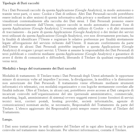
Tipologie di Dati raccolti
Fra i Dati Personali raccolti da questa Applicazione (Google Analytics), in modo autonomo o
tramite terze parti, ci sono: Cookie e Dati di utilizzo. Altri Dati Personali raccolti potrebbero
essere indicati in altre sezioni di questa informativa sulla privacy o mediante testi informativi
visualizzati contestualmente alla raccolta dei Dati stessi. I Dati Personali possono essere
inseriti volontariamente dall’Utente, oppure raccolti in modo automatico durante l'uso di
questa Applicazione (Google Analytics). L’eventuale utilizzo di Cookie - o di altri strumenti
di tracciamento - da parte di questa Applicazione (Google Analytics) o dei titolari dei servizi
terzi utilizzati da questa Applicazione (Google Analytics), ove non diversamente precisato, ha
la finalità di identificare l’Utente e registrare le relative preferenze per finalità strettamente
legate all'erogazione del servizio richiesto dall’Utente. Il mancato conferimento da parte
dell’Utente di alcuni Dati Personali potrebbe impedire a questa Applicazione (Google
Analytics) di erogare i propri servizi. L'Utente si assume la responsabilità dei Dati Personali di
terzi pubblicati o condivisi mediante questa Applicazione (Google Analytics) e garantisce di
avere il diritto di comunicarli o diffonderli, liberando il Titolare da qualsiasi responsabilità
verso terzi.
Modalità e luogo del trattamento dei Dati raccolti
Modalità di trattamento. Il Titolare tratta i Dati Personali degli Utenti adottando le opportune
misure di sicurezza volte ad impedire l’accesso, la divulgazione, la modifica o la distruzione
non autorizzate dei Dati Personali. Il trattamento viene effettuato mediante strumenti
informatici e/o telematici, con modalità organizzative e con logiche strettamente correlate alle
finalità indicate. Oltre al Titolare, in alcuni casi, potrebbero avere accesso ai Dati categorie di
incaricati coinvolti nell’organizzazione del sito (personale amministrativo, commerciale,
marketing, legali, amministratori di sistema) ovvero soggetti esterni (come fornitori di servizi
tecnici terzi, corrieri postali, hosting provider, società informatiche, agenzie di
comunicazione) nominati anche, se necessario, Responsabili del Trattamento da parte del
Titolare. L’elenco aggiornato dei Responsabili potrà sempre essere richiesto al Titolare del
Trattamento.
Luogo.
I Dati sono trattati presso le sedi operative del Titolare ed in ogni altro luogo in cui le parti
coinvolte nel trattamento siano localizzate. Per ulteriori informazioni, contatta il Titolare.