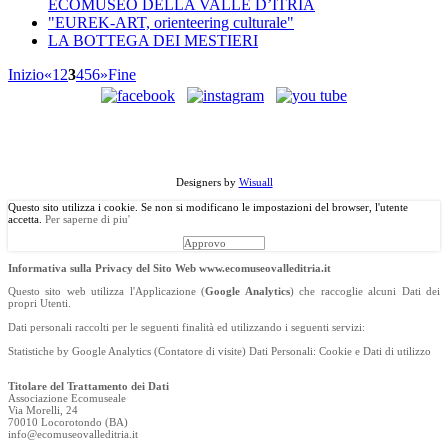
ECOMUSEO DELLA VALLE D’ITRIA
"EUREK-ART, orienteering culturale"
LA BOTTEGA DEI MESTIERI
Inizio
«
1
2
3
4
5
6
»
Fine
©
Copyright
2013 Associazione Ecomuseale di Valle D'Itria - Via
Morelli, 24 - 70010 Locorotondo (BA). Tutti i diritti riservati.
Designers by
Wisuall
Questo sito utilizza i cookie. Se non si modificano le impostazioni del browser, l'utente
accetta.
Per saperne di piu'
Approvo
Informativa sulla Privacy del Sito Web www.ecomuseovalleditria.it
Questo sito web utilizza l'Applicazione (
Google Analytics
) che raccoglie alcuni Dati dei
propri Utenti.
Dati personali raccolti per le seguenti finalità ed utilizzando i seguenti servizi:
Statistiche by Google Analytics (Contatore di visite) Dati Personali: Cookie e Dati di utilizzo
Titolare del Trattamento dei Dati
Associazione Ecomuseale
Via Morelli, 24
70010 Locorotondo (BA)
info@ecomuseovalleditria.it