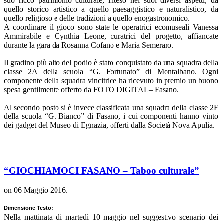
suo ricco patrimonio culturale, inteso nei suoi diversi aspetti, da
quello storico artistico a quello paesaggistico e naturalistico, da
quello religioso e delle tradizioni a quello enogastronomico.
A coordinare il gioco sono state le operatrici ecomuseali Vanessa
Ammirabile e Cynthia Leone, curatrici del progetto, affiancate
durante la gara da Rosanna Cofano e Maria Semeraro.
Il gradino più alto del podio è stato conquistato da una squadra della
classe 2A della scuola “G. Fortunato” di Montalbano. Ogni
componente della squadra vincitrice ha ricevuto in premio un buono
spesa gentilmente offerto da FOTO DIGITAL– Fasano.
Al secondo posto si è invece classificata una squadra della classe 2F
della scuola “G. Bianco” di Fasano, i cui componenti hanno vinto
dei gadget del Museo di Egnazia, offerti dalla Società Nova Apulia.
“GIOCHIAMOCI FASANO – Taboo culturale”
on
06 Maggio 2016
.
Dimensione Testo:
Nella mattinata di martedì 10 maggio nel suggestivo scenario dei