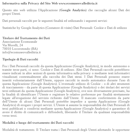
Informativa sulla Privacy del Sito Web www.ecomuseovalleditria.it
Questo sito web utilizza l'Applicazione (
Google Analytics
) che raccoglie alcuni Dati dei
propri Utenti.
Dati personali raccolti per le seguenti finalità ed utilizzando i seguenti servizi:
Statistiche by Google Analytics (Contatore di visite) Dati Personali: Cookie e Dati di utilizzo
Titolare del Trattamento dei Dati
Associazione Ecomuseale
Via Morelli, 24
70010 Locorotondo (BA)
info@ecomuseovalleditria.it
Tipologie di Dati raccolti
Fra i Dati Personali raccolti da questa Applicazione (Google Analytics), in modo autonomo o
tramite terze parti, ci sono: Cookie e Dati di utilizzo. Altri Dati Personali raccolti potrebbero
essere indicati in altre sezioni di questa informativa sulla privacy o mediante testi informativi
visualizzati contestualmente alla raccolta dei Dati stessi. I Dati Personali possono essere
inseriti volontariamente dall’Utente, oppure raccolti in modo automatico durante l'uso di
questa Applicazione (Google Analytics). L’eventuale utilizzo di Cookie - o di altri strumenti
di tracciamento - da parte di questa Applicazione (Google Analytics) o dei titolari dei servizi
terzi utilizzati da questa Applicazione (Google Analytics), ove non diversamente precisato, ha
la finalità di identificare l’Utente e registrare le relative preferenze per finalità strettamente
legate all'erogazione del servizio richiesto dall’Utente. Il mancato conferimento da parte
dell’Utente di alcuni Dati Personali potrebbe impedire a questa Applicazione (Google
Analytics) di erogare i propri servizi. L'Utente si assume la responsabilità dei Dati Personali di
terzi pubblicati o condivisi mediante questa Applicazione (Google Analytics) e garantisce di
avere il diritto di comunicarli o diffonderli, liberando il Titolare da qualsiasi responsabilità
verso terzi.
Modalità e luogo del trattamento dei Dati raccolti
Modalità di trattamento. Il Titolare tratta i Dati Personali degli Utenti adottando le opportune