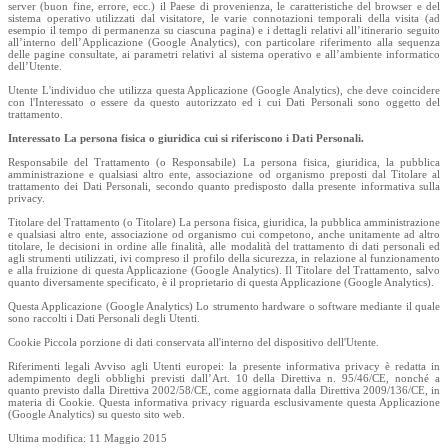
server (buon fine, errore, ecc.) il Paese di provenienza, le caratteristiche del browser e del
sistema operativo utilizzati dal visitatore, le varie connotazioni temporali della visita (ad
esempio il tempo di permanenza su ciascuna pagina) e i dettagli relativi all’itinerario seguito
all’interno dell’Applicazione (Google Analytics), con particolare riferimento alla sequenza
delle pagine consultate, ai parametri relativi al sistema operativo e all’ambiente informatico
dell’Utente.
Utente L'individuo che utilizza questa Applicazione (Google Analytics), che deve coincidere
con l'Interessato o essere da questo autorizzato ed i cui Dati Personali sono oggetto del
trattamento.
Interessato La persona fisica o giuridica cui si riferiscono i Dati Personali.
Responsabile del Trattamento (o Responsabile) La persona fisica, giuridica, la pubblica
amministrazione e qualsiasi altro ente, associazione od organismo preposti dal Titolare al
trattamento dei Dati Personali, secondo quanto predisposto dalla presente informativa sulla
privacy.
Titolare del Trattamento (o Titolare) La persona fisica, giuridica, la pubblica amministrazione
e qualsiasi altro ente, associazione od organismo cui competono, anche unitamente ad altro
titolare, le decisioni in ordine alle finalità, alle modalità del trattamento di dati personali ed
agli strumenti utilizzati, ivi compreso il profilo della sicurezza, in relazione al funzionamento
e alla fruizione di questa Applicazione (Google Analytics). Il Titolare del Trattamento, salvo
quanto diversamente specificato, è il proprietario di questa Applicazione (Google Analytics).
Questa Applicazione (Google Analytics) Lo strumento hardware o software mediante il quale
sono raccolti i Dati Personali degli Utenti.
Cookie Piccola porzione di dati conservata all'interno del dispositivo dell'Utente.
Riferimenti legali Avviso agli Utenti europei: la presente informativa privacy è redatta in
adempimento degli obblighi previsti dall’Art. 10 della Direttiva n. 95/46/CE, nonché a
quanto previsto dalla Direttiva 2002/58/CE, come aggiornata dalla Direttiva 2009/136/CE, in
materia di Cookie. Questa informativa privacy riguarda esclusivamente questa Applicazione
(Google Analytics) su questo sito web.
Ultima modifica: 11 Maggio 2015