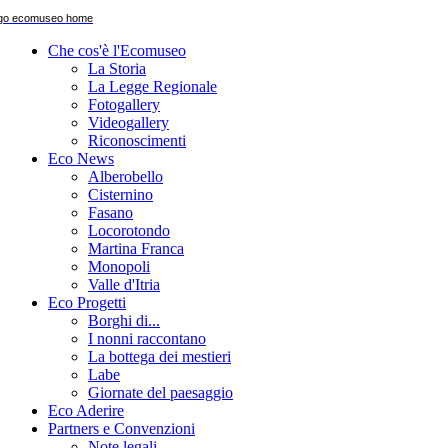
Che cos'è l'Ecomuseo
La Storia
La Legge Regionale
Fotogallery
Videogallery
Riconoscimenti
Eco News
Alberobello
Cisternino
Fasano
Locorotondo
Martina Franca
Monopoli
Valle d'Itria
Eco Progetti
Borghi di...
I nonni raccontano
La bottega dei mestieri
Labe
Giornate del paesaggio
Eco Aderire
Partners e Convenzioni
Note legali