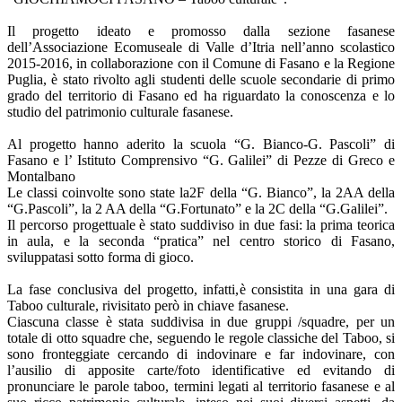
Il progetto ideato e promosso dalla sezione fasanese
dell’Associazione Ecomuseale di Valle d’Itria nell’anno scolastico
2015-2016, in collaborazione con il Comune di Fasano e la Regione
Puglia, è stato rivolto agli studenti delle scuole secondarie di primo
grado del territorio di Fasano ed ha riguardato la conoscenza e lo
studio del patrimonio culturale fasanese.
Al progetto hanno aderito la scuola “G. Bianco-G. Pascoli” di
Fasano e l’ Istituto Comprensivo “G. Galilei” di Pezze di Greco e
Montalbano
Le classi coinvolte sono state la2F della “G. Bianco”, la 2AA della
“G.Pascoli”, la 2 AA della “G.Fortunato” e la 2C della “G.Galilei”.
Il percorso progettuale è stato suddiviso in due fasi: la prima teorica
in aula, e la seconda “pratica” nel centro storico di Fasano,
sviluppatasi sotto forma di gioco.
La fase conclusiva del progetto, infatti,è consistita in una gara di
Taboo culturale, rivisitato però in chiave fasanese.
Ciascuna classe è stata suddivisa in due gruppi /squadre, per un
totale di otto squadre che, seguendo le regole classiche del Taboo, si
sono fronteggiate cercando di indovinare e far indovinare, con
l’ausilio di apposite carte/foto identificative ed evitando di
pronunciare le parole taboo, termini legati al territorio fasanese e al