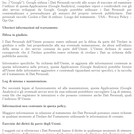
Inc. (“Google”). Google utilizza i Dati Personali raccolti allo scopo di tracciare ed esaminare
l’utilizzo di questa Applicazione (Google Analytics), compilare report e condividerli con gli
altri servizi sviluppati da Google. Google potrebbe utilizzare i Dati Personali per
contestualizzare e personalizzare gli annunci del proprio network pubblicitario. Dati
personali raccolti: Cookie e Dati di utilizzo. Luogo del trattamento : USA – Privacy Policy –
Opt Out
Ulteriori informazioni sul trattamento
Difesa in giudizio.
I Dati Personali dell’Utente possono essere utilizzati per la difesa da parte del Titolare in
giudizio o nelle fasi propedeutiche alla sua eventuale instaurazione, da abusi nell'utilizzo
della stessa o dei servizi connessi da parte dell’Utente. L’Utente dichiara di essere
consapevole che il Titolare potrebbe essere richiesto di rivelare i Dati su richiesta delle
pubbliche autorità.
Informative specifiche. Su richiesta dell’Utente, in aggiunta alle informazioni contenute in
questa informativa sulla privacy, questa Applicazione (Google Analytics) potrebbe fornire
all'Utente delle informative aggiuntive e contestuali riguardanti servizi specifici, o la raccolta
ed il trattamento di Dati Personali.
Log di sistema e manutenzione.
Per necessità legate al funzionamento ed alla manutenzione, questa Applicazione (Google
Analytics) e gli eventuali servizi terzi da essa utilizzati potrebbero raccogliere Log di sistema,
ossia file che registrano le interazioni e che possono contenere anche Dati Personali, quali
l’indirizzo IP Utente.
Informazioni non contenute in questa policy.
Maggiori informazioni in relazione al trattamento dei Dati Personali potranno essere richieste
in qualsiasi momento al Titolare del Trattamento utilizzando le informazioni di contatto.
Esercizio dei diritti da parte degli Utenti.
I soggetti cui si riferiscono i Dati Personali hanno il diritto in qualunque momento di ottenere
la conferma dell'esistenza o meno degli stessi presso il Titolare del Trattamento, di