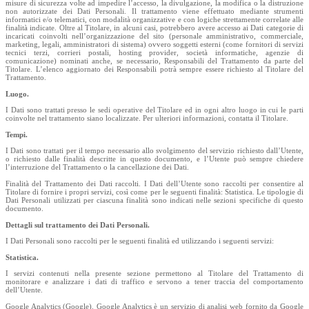
misure di sicurezza volte ad impedire l’accesso, la divulgazione, la modifica o la distruzione
non autorizzate dei Dati Personali. Il trattamento viene effettuato mediante strumenti
informatici e/o telematici, con modalità organizzative e con logiche strettamente correlate alle
finalità indicate. Oltre al Titolare, in alcuni casi, potrebbero avere accesso ai Dati categorie di
incaricati coinvolti nell’organizzazione del sito (personale amministrativo, commerciale,
marketing, legali, amministratori di sistema) ovvero soggetti esterni (come fornitori di servizi
tecnici terzi, corrieri postali, hosting provider, società informatiche, agenzie di
comunicazione) nominati anche, se necessario, Responsabili del Trattamento da parte del
Titolare. L’elenco aggiornato dei Responsabili potrà sempre essere richiesto al Titolare del
Trattamento.
Luogo.
I Dati sono trattati presso le sedi operative del Titolare ed in ogni altro luogo in cui le parti
coinvolte nel trattamento siano localizzate. Per ulteriori informazioni, contatta il Titolare.
Tempi.
I Dati sono trattati per il tempo necessario allo svolgimento del servizio richiesto dall’Utente,
o richiesto dalle finalità descritte in questo documento, e l’Utente può sempre chiedere
l’interruzione del Trattamento o la cancellazione dei Dati.
Finalità del Trattamento dei Dati raccolti. I Dati dell’Utente sono raccolti per consentire al
Titolare di fornire i propri servizi, così come per le seguenti finalità: Statistica. Le tipologie di
Dati Personali utilizzati per ciascuna finalità sono indicati nelle sezioni specifiche di questo
documento.
Dettagli sul trattamento dei Dati Personali.
I Dati Personali sono raccolti per le seguenti finalità ed utilizzando i seguenti servizi:
Statistica.
I servizi contenuti nella presente sezione permettono al Titolare del Trattamento di
monitorare e analizzare i dati di traffico e servono a tener traccia del comportamento
dell’Utente.
Google Analytics (Google). Google Analytics è un servizio di analisi web fornito da Google