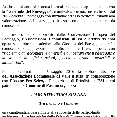
Anche quest’anno si rinnova l’ormai tradizionale appuntamento con
la
“Giornata del Paesaggio”,
manifestazione nazionale che sin dal
2007 celebra il paesaggio con iniziative ad esso dedicate, miranti alla
valorizzazione del paesaggio inteso come bene comune, da
conoscere e tutelare.
In linea con quanto sancito dalla Convenzione Europea del
Paesaggio, l’
Associazione Ecomuseale di Valle d’Itria
da anni
opera sul territorio e aderisce alla Giornata del Paesaggio per far
conoscere ed apprezzare il territorio in cui essa opera, con
“
l’obiettivo di raccontare le diversità e dimostrare che il paesaggio è
la somma di infinite azioni, piccole e grandi, materiali e
immateriali
”.
Per la Giornata del Paesaggio 2016 la sezione fasanese
dell’Associazione Ecomuseale di Valle d’Itria
, in collaborazione
con l’
Ass.ne
Pro Selva
,
laDelegazione di Brindisi del
FAI
e col
patrocinio del
Comune di Fasano
organizza
L’ARCHITETTURA SILVANA
Tra il divino e l’umano
una caratteristica passeggiata alla scoperta delle particolarità
architettoniche e botaniche della Selva di Fasano, con visita alle ville