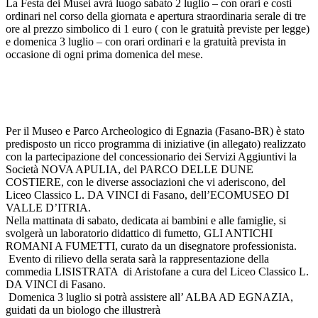
La Festa dei Musei avrà luogo sabato 2 luglio – con orari e costi
ordinari nel corso della giornata e apertura straordinaria serale di tre
ore al prezzo simbolico di 1 euro ( con le gratuità previste per legge)
e domenica 3 luglio – con orari ordinari e la gratuità prevista in
occasione di ogni prima domenica del mese.
Per il Museo e Parco Archeologico di Egnazia (Fasano-BR) è stato
predisposto un ricco programma di iniziative (in allegato) realizzato
con la partecipazione del concessionario dei Servizi Aggiuntivi la
Società NOVA APULIA, del PARCO DELLE DUNE
COSTIERE, con le diverse associazioni che vi aderiscono, del
Liceo Classico L. DA VINCI di Fasano, dell’ECOMUSEO DI
VALLE D’ITRIA.
Nella mattinata di sabato, dedicata ai bambini e alle famiglie, si
svolgerà un laboratorio didattico di fumetto, GLI ANTICHI
ROMANI A FUMETTI, curato da un disegnatore professionista.
Evento di rilievo della serata sarà la rappresentazione della
commedia LISISTRATA di Aristofane a cura del Liceo Classico L.
DA VINCI di Fasano.
Domenica 3 luglio si potrà assistere all’ ALBA AD EGNAZIA,
guidati da un biologo che illustrerà