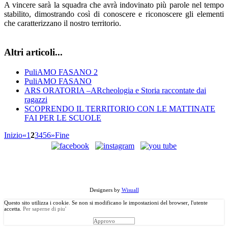
A vincere sarà la squadra che avrà indovinato più parole nel tempo
stabilito, dimostrando così di conoscere e riconoscere gli elementi
che caratterizzano il nostro territorio.
Altri articoli...
PuliAMO FASANO 2
PuliAMO FASANO
ARS ORATORIA –ARcheologia e Storia raccontate dai
ragazzi
SCOPRENDO IL TERRITORIO CON LE MATTINATE
FAI PER LE SCUOLE
Inizio
«
1
2
3
4
5
6
»
Fine
©
Copyright
2013 Associazione Ecomuseale di Valle D'Itria - Via
Morelli, 24 - 70010 Locorotondo (BA). Tutti i diritti riservati.
Designers by
Wisuall
Questo sito utilizza i cookie. Se non si modificano le impostazioni del browser, l'utente
accetta.
Per saperne di piu'
Approvo