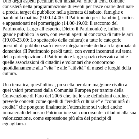
Uno degli aspetti peculiari dell’iniziativa, oltre al tema comune,
consisterà nella programmazione di eventi per fasce orarie destinate
a precisi target di pubblico: nella giornata di sabato, famiglie e
bambini la mattina (9.00-14.00: Il Patrimonio per i bambini), curiosi
e appassionati nel pomeriggio (14.00-19.00: Il racconto del
Patrimonio, Largo all’esperto, Dietro il Patrimonio) e, infine, il
grande pubblico la sera, con eventi aperti al concorso di tutte le arti
(19.00-23.00: Lo spettacolo della cultura); a tutte le categorie
possibili di pubblico sarà invece integralmente dedicata la giornata di
domenica (Il Patrimonio per/di tutti), con eventi incentrati sul tema
della partecipazione al Patrimonio e largo spazio riservato a tutte
quelle associazioni di cittadini e volontari che concorrono
quotidianamente alla “vita” e alle “attività” di musei e luoghi della
cultura.
Una tematica, quest’ultima, prescelta per dare maggiore risalto a
quei valori promossi dalla Comunità Europea per tramite della
Convenzione di Faro del 2005 che, tra le sue definizioni cardine,
prevede concetti come quelli di “eredità culturale” e “comunità di
eredità” che pongono finalmente l’attenzione sui valori anche
immateriali del nostro Patrimonio e sul concorso dei cittadini alla sua
valorizzazione, come espressione più alta dei principi di
eguaglianza.