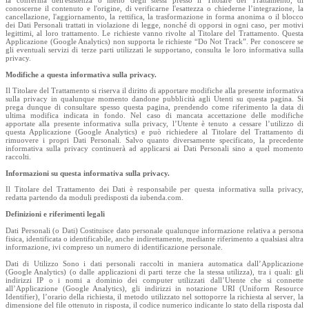
conoscerne il contenuto e l'origine, di verificarne l'esattezza o chiederne l’integrazione, la
cancellazione, l'aggiornamento, la rettifica, la trasformazione in forma anonima o il blocco
dei Dati Personali trattati in violazione di legge, nonché di opporsi in ogni caso, per motivi
legittimi, al loro trattamento. Le richieste vanno rivolte al Titolare del Trattamento. Questa
Applicazione (Google Analytics) non supporta le richieste “Do Not Track”. Per conoscere se
gli eventuali servizi di terze parti utilizzati le supportano, consulta le loro informativa sulla
privacy.
Modifiche a questa informativa sulla privacy.
Il Titolare del Trattamento si riserva il diritto di apportare modifiche alla presente informativa
sulla privacy in qualunque momento dandone pubblicità agli Utenti su questa pagina. Si
prega dunque di consultare spesso questa pagina, prendendo come riferimento la data di
ultima modifica indicata in fondo. Nel caso di mancata accettazione delle modifiche
apportate alla presente informativa sulla privacy, l’Utente è tenuto a cessare l’utilizzo di
questa Applicazione (Google Analytics) e può richiedere al Titolare del Trattamento di
rimuovere i propri Dati Personali. Salvo quanto diversamente specificato, la precedente
informativa sulla privacy continuerà ad applicarsi ai Dati Personali sino a quel momento
raccolti.
Informazioni su questa informativa sulla privacy.
Il Titolare del Trattamento dei Dati è responsabile per questa informativa sulla privacy,
redatta partendo da moduli predisposti da iubenda.com.
Definizioni e riferimenti legali
Dati Personali (o Dati) Costituisce dato personale qualunque informazione relativa a persona
fisica, identificata o identificabile, anche indirettamente, mediante riferimento a qualsiasi altra
informazione, ivi compreso un numero di identificazione personale.
Dati di Utilizzo Sono i dati personali raccolti in maniera automatica dall’Applicazione
(Google Analytics) (o dalle applicazioni di parti terze che la stessa utilizza), tra i quali: gli
indirizzi IP o i nomi a dominio dei computer utilizzati dall’Utente che si connette
all’Applicazione (Google Analytics), gli indirizzi in notazione URI (Uniform Resource
Identifier), l’orario della richiesta, il metodo utilizzato nel sottoporre la richiesta al server, la
dimensione del file ottenuto in risposta, il codice numerico indicante lo stato della risposta dal