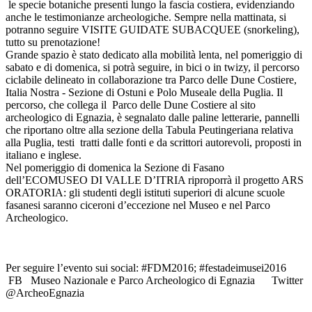
le specie botaniche presenti lungo la fascia costiera, evidenziando
anche le testimonianze archeologiche. Sempre nella mattinata, si
potranno seguire VISITE GUIDATE SUBACQUEE (snorkeling),
tutto su prenotazione!
Grande spazio è stato dedicato alla mobilità lenta, nel pomeriggio di
sabato e di domenica, si potrà seguire, in bici o in twizy, il percorso
ciclabile delineato in collaborazione tra Parco delle Dune Costiere,
Italia Nostra - Sezione di Ostuni e Polo Museale della Puglia. Il
percorso, che collega il Parco delle Dune Costiere al sito
archeologico di Egnazia, è segnalato dalle paline letterarie, pannelli
che riportano oltre alla sezione della Tabula Peutingeriana relativa
alla Puglia, testi tratti dalle fonti e da scrittori autorevoli, proposti in
italiano e inglese.
Nel pomeriggio di domenica la Sezione di Fasano
dell’ECOMUSEO DI VALLE D’ITRIA riproporrà il progetto ARS
ORATORIA: gli studenti degli istituti superiori di alcune scuole
fasanesi saranno ciceroni d’eccezione nel Museo e nel Parco
Archeologico.
Per seguire l’evento sui social: #FDM2016; #festadeimusei2016
FB Museo Nazionale e Parco Archeologico di Egnazia Twitter
@ArcheoEgnazia