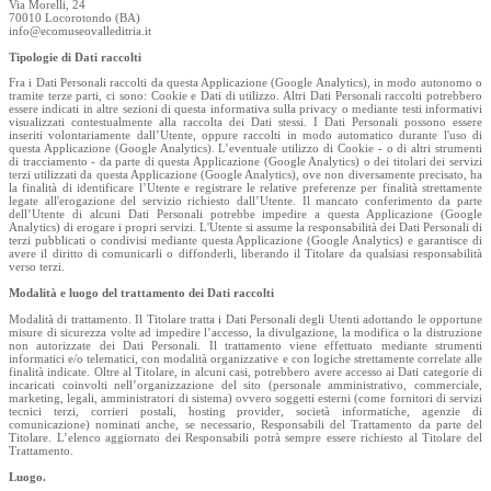
Via Morelli, 24
70010 Locorotondo (BA)
info@ecomuseovalleditria.it
Tipologie di Dati raccolti
Fra i Dati Personali raccolti da questa Applicazione (Google Analytics), in modo autonomo o
tramite terze parti, ci sono: Cookie e Dati di utilizzo. Altri Dati Personali raccolti potrebbero
essere indicati in altre sezioni di questa informativa sulla privacy o mediante testi informativi
visualizzati contestualmente alla raccolta dei Dati stessi. I Dati Personali possono essere
inseriti volontariamente dall’Utente, oppure raccolti in modo automatico durante l'uso di
questa Applicazione (Google Analytics). L’eventuale utilizzo di Cookie - o di altri strumenti
di tracciamento - da parte di questa Applicazione (Google Analytics) o dei titolari dei servizi
terzi utilizzati da questa Applicazione (Google Analytics), ove non diversamente precisato, ha
la finalità di identificare l’Utente e registrare le relative preferenze per finalità strettamente
legate all'erogazione del servizio richiesto dall’Utente. Il mancato conferimento da parte
dell’Utente di alcuni Dati Personali potrebbe impedire a questa Applicazione (Google
Analytics) di erogare i propri servizi. L'Utente si assume la responsabilità dei Dati Personali di
terzi pubblicati o condivisi mediante questa Applicazione (Google Analytics) e garantisce di
avere il diritto di comunicarli o diffonderli, liberando il Titolare da qualsiasi responsabilità
verso terzi.
Modalità e luogo del trattamento dei Dati raccolti
Modalità di trattamento. Il Titolare tratta i Dati Personali degli Utenti adottando le opportune
misure di sicurezza volte ad impedire l’accesso, la divulgazione, la modifica o la distruzione
non autorizzate dei Dati Personali. Il trattamento viene effettuato mediante strumenti
informatici e/o telematici, con modalità organizzative e con logiche strettamente correlate alle
finalità indicate. Oltre al Titolare, in alcuni casi, potrebbero avere accesso ai Dati categorie di
incaricati coinvolti nell’organizzazione del sito (personale amministrativo, commerciale,
marketing, legali, amministratori di sistema) ovvero soggetti esterni (come fornitori di servizi
tecnici terzi, corrieri postali, hosting provider, società informatiche, agenzie di
comunicazione) nominati anche, se necessario, Responsabili del Trattamento da parte del
Titolare. L’elenco aggiornato dei Responsabili potrà sempre essere richiesto al Titolare del
Trattamento.
Luogo.