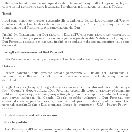
I Dati sono trattati presso le sedi operative del Titolare ed in ogni altro luogo in cui le parti
coinvolte nel trattamento siano localizzate. Per ulteriori informazioni, contatta il Titolare.
Tempi.
I Dati sono trattati per il tempo necessario allo svolgimento del servizio richiesto dall’Utente,
o richiesto dalle finalità descritte in questo documento, e l’Utente può sempre chiedere
l’interruzione del Trattamento o la cancellazione dei Dati.
Finalità del Trattamento dei Dati raccolti. I Dati dell’Utente sono raccolti per consentire al
Titolare di fornire i propri servizi, così come per le seguenti finalità: Statistica. Le tipologie di
Dati Personali utilizzati per ciascuna finalità sono indicati nelle sezioni specifiche di questo
documento.
Dettagli sul trattamento dei Dati Personali.
I Dati Personali sono raccolti per le seguenti finalità ed utilizzando i seguenti servizi:
Statistica.
I servizi contenuti nella presente sezione permettono al Titolare del Trattamento di
monitorare e analizzare i dati di traffico e servono a tener traccia del comportamento
dell’Utente.
Google Analytics (Google). Google Analytics è un servizio di analisi web fornito da Google
Inc. (“Google”). Google utilizza i Dati Personali raccolti allo scopo di tracciare ed esaminare
l’utilizzo di questa Applicazione (Google Analytics), compilare report e condividerli con gli
altri servizi sviluppati da Google. Google potrebbe utilizzare i Dati Personali per
contestualizzare e personalizzare gli annunci del proprio network pubblicitario. Dati
personali raccolti: Cookie e Dati di utilizzo. Luogo del trattamento : USA – Privacy Policy –
Opt Out
Ulteriori informazioni sul trattamento
Difesa in giudizio.
I Dati Personali dell’Utente possono essere utilizzati per la difesa da parte del Titolare in