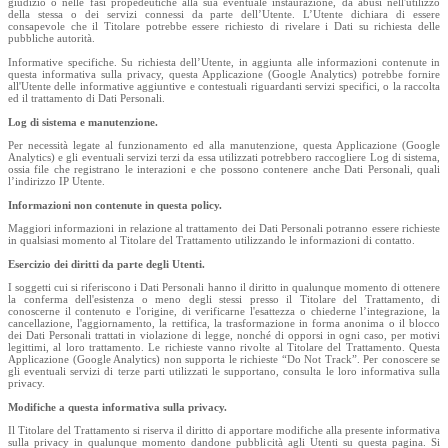
giudizio o nelle fasi propedeutiche alla sua eventuale instaurazione, da abusi nell'utilizzo
della stessa o dei servizi connessi da parte dell’Utente. L’Utente dichiara di essere
consapevole che il Titolare potrebbe essere richiesto di rivelare i Dati su richiesta delle
pubbliche autorità.
Informative specifiche. Su richiesta dell’Utente, in aggiunta alle informazioni contenute in
questa informativa sulla privacy, questa Applicazione (Google Analytics) potrebbe fornire
all'Utente delle informative aggiuntive e contestuali riguardanti servizi specifici, o la raccolta
ed il trattamento di Dati Personali.
Log di sistema e manutenzione.
Per necessità legate al funzionamento ed alla manutenzione, questa Applicazione (Google
Analytics) e gli eventuali servizi terzi da essa utilizzati potrebbero raccogliere Log di sistema,
ossia file che registrano le interazioni e che possono contenere anche Dati Personali, quali
l’indirizzo IP Utente.
Informazioni non contenute in questa policy.
Maggiori informazioni in relazione al trattamento dei Dati Personali potranno essere richieste
in qualsiasi momento al Titolare del Trattamento utilizzando le informazioni di contatto.
Esercizio dei diritti da parte degli Utenti.
I soggetti cui si riferiscono i Dati Personali hanno il diritto in qualunque momento di ottenere
la conferma dell'esistenza o meno degli stessi presso il Titolare del Trattamento, di
conoscerne il contenuto e l'origine, di verificarne l'esattezza o chiederne l’integrazione, la
cancellazione, l'aggiornamento, la rettifica, la trasformazione in forma anonima o il blocco
dei Dati Personali trattati in violazione di legge, nonché di opporsi in ogni caso, per motivi
legittimi, al loro trattamento. Le richieste vanno rivolte al Titolare del Trattamento. Questa
Applicazione (Google Analytics) non supporta le richieste “Do Not Track”. Per conoscere se
gli eventuali servizi di terze parti utilizzati le supportano, consulta le loro informativa sulla
privacy.
Modifiche a questa informativa sulla privacy.
Il Titolare del Trattamento si riserva il diritto di apportare modifiche alla presente informativa
sulla privacy in qualunque momento dandone pubblicità agli Utenti su questa pagina. Si