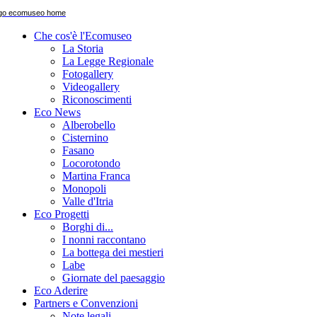
Che cos'è l'Ecomuseo
La Storia
La Legge Regionale
Fotogallery
Videogallery
Riconoscimenti
Eco News
Alberobello
Cisternino
Fasano
Locorotondo
Martina Franca
Monopoli
Valle d'Itria
Eco Progetti
Borghi di...
I nonni raccontano
La bottega dei mestieri
Labe
Giornate del paesaggio
Eco Aderire
Partners e Convenzioni
Note legali