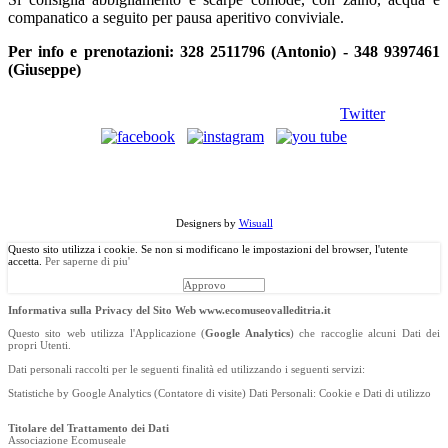
companatico a seguito per pausa aperitivo conviviale.
Per info e prenotazioni: 328 2511796 (Antonio) - 348 9397461
(Giuseppe)
Twitter
©
Copyright
2013 Associazione Ecomuseale di Valle D'Itria - Via
Morelli, 24 - 70010 Locorotondo (BA). Tutti i diritti riservati.
Designers by
Wisuall
Questo sito utilizza i cookie. Se non si modificano le impostazioni del browser, l'utente
accetta.
Per saperne di piu'
Approvo
Informativa sulla Privacy del Sito Web www.ecomuseovalleditria.it
Questo sito web utilizza l'Applicazione (
Google Analytics
) che raccoglie alcuni Dati dei
propri Utenti.
Dati personali raccolti per le seguenti finalità ed utilizzando i seguenti servizi:
Statistiche by Google Analytics (Contatore di visite) Dati Personali: Cookie e Dati di utilizzo
Titolare del Trattamento dei Dati
Associazione Ecomuseale