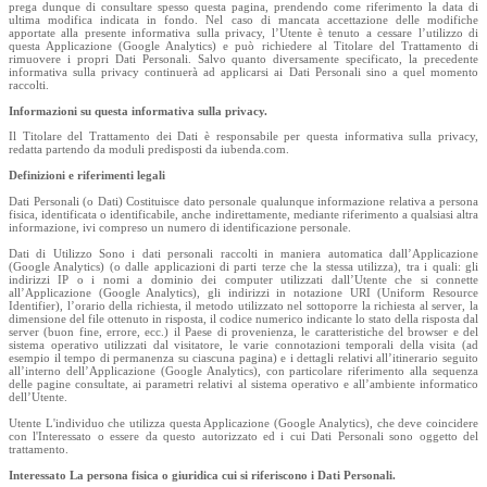
prega dunque di consultare spesso questa pagina, prendendo come riferimento la data di
ultima modifica indicata in fondo. Nel caso di mancata accettazione delle modifiche
apportate alla presente informativa sulla privacy, l’Utente è tenuto a cessare l’utilizzo di
questa Applicazione (Google Analytics) e può richiedere al Titolare del Trattamento di
rimuovere i propri Dati Personali. Salvo quanto diversamente specificato, la precedente
informativa sulla privacy continuerà ad applicarsi ai Dati Personali sino a quel momento
raccolti.
Informazioni su questa informativa sulla privacy.
Il Titolare del Trattamento dei Dati è responsabile per questa informativa sulla privacy,
redatta partendo da moduli predisposti da iubenda.com.
Definizioni e riferimenti legali
Dati Personali (o Dati) Costituisce dato personale qualunque informazione relativa a persona
fisica, identificata o identificabile, anche indirettamente, mediante riferimento a qualsiasi altra
informazione, ivi compreso un numero di identificazione personale.
Dati di Utilizzo Sono i dati personali raccolti in maniera automatica dall’Applicazione
(Google Analytics) (o dalle applicazioni di parti terze che la stessa utilizza), tra i quali: gli
indirizzi IP o i nomi a dominio dei computer utilizzati dall’Utente che si connette
all’Applicazione (Google Analytics), gli indirizzi in notazione URI (Uniform Resource
Identifier), l’orario della richiesta, il metodo utilizzato nel sottoporre la richiesta al server, la
dimensione del file ottenuto in risposta, il codice numerico indicante lo stato della risposta dal
server (buon fine, errore, ecc.) il Paese di provenienza, le caratteristiche del browser e del
sistema operativo utilizzati dal visitatore, le varie connotazioni temporali della visita (ad
esempio il tempo di permanenza su ciascuna pagina) e i dettagli relativi all’itinerario seguito
all’interno dell’Applicazione (Google Analytics), con particolare riferimento alla sequenza
delle pagine consultate, ai parametri relativi al sistema operativo e all’ambiente informatico
dell’Utente.
Utente L'individuo che utilizza questa Applicazione (Google Analytics), che deve coincidere
con l'Interessato o essere da questo autorizzato ed i cui Dati Personali sono oggetto del
trattamento.
Interessato La persona fisica o giuridica cui si riferiscono i Dati Personali.