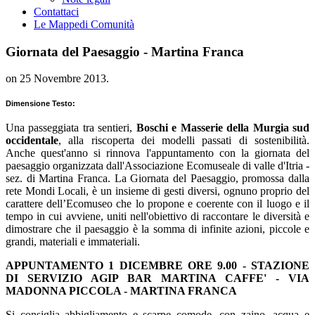
Contattaci
Le Mappe
di Comunità
Giornata del Paesaggio - Martina Franca
on
25 Novembre 2013
.
Dimensione Testo:
Una passeggiata tra sentieri,
Boschi e Masserie della Murgia sud
occidentale
, alla riscoperta dei modelli passati di sostenibilità.
Anche quest'anno si rinnova l'appuntamento con la giornata del
paesaggio organizzata dall'Associazione Ecomuseale di valle d'Itria -
sez. di Martina Franca. La Giornata del Paesaggio, promossa dalla
rete Mondi Locali, è un insieme di gesti diversi, ognuno proprio del
carattere dell’Ecomuseo che lo propone e coerente con il luogo e il
tempo in cui avviene, uniti nell'obiettivo di raccontare le diversità e
dimostrare che il paesaggio è la somma di infinite azioni, piccole e
grandi, materiali e immateriali.
APPUNTAMENTO 1 DICEMBRE ORE 9.00 - STAZIONE
DI SERVIZIO AGIP BAR MARTINA CAFFE' - VIA
MADONNA PICCOLA - MARTINA FRANCA
Si consiglia abbigliamento e scarpe comode, con zaino, acqua e