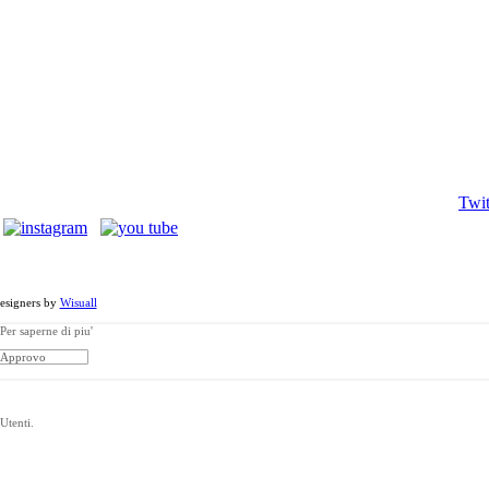
Twit
a - Via Morelli, 24 - 70010 Locorotondo (BA). Tutti i diritti riservati.
esigners by
Wisuall
Per saperne di piu'
Approvo
Utenti.