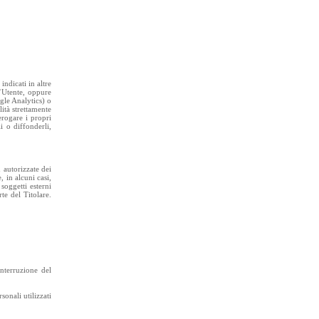
indicati in altre
l’Utente, oppure
gle Analytics) o
lità strettamente
erogare i propri
i o diffonderli,
 autorizzate dei
, in alcuni casi,
soggetti esterni
te del Titolare.
interruzione del
sonali utilizzati