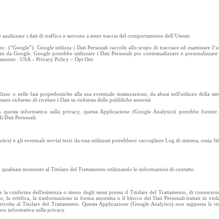
 analizzare i dati di traffico e servono a tener traccia del comportamento dell’Utente.
. (“Google”). Google utilizza i Dati Personali raccolti allo scopo di tracciare ed esaminare l’ut
ati da Google. Google potrebbe utilizzare i Dati Personali per contestualizzare e personalizzare
attamento : USA – Privacy Policy – Opt Out
dizio o nelle fasi propedeutiche alla sua eventuale instaurazione, da abusi nell'utilizzo della stes
ere richiesto di rivelare i Dati su richiesta delle pubbliche autorità.
n questa informativa sulla privacy, questa Applicazione (Google Analytics) potrebbe fornire a
di Dati Personali.
) e gli eventuali servizi terzi da essa utilizzati potrebbero raccogliere Log di sistema, ossia fil
n qualsiasi momento al Titolare del Trattamento utilizzando le informazioni di contatto.
e la conferma dell'esistenza o meno degli stessi presso il Titolare del Trattamento, di conoscern
to, la rettifica, la trasformazione in forma anonima o il blocco dei Dati Personali trattati in viol
 rivolte al Titolare del Trattamento. Questa Applicazione (Google Analytics) non supporta le r
loro informativa sulla privacy.