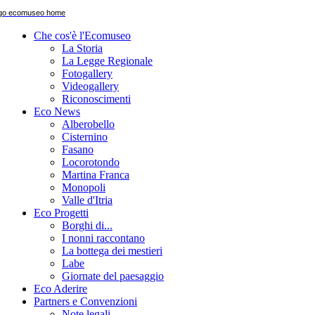
Che cos'è l'Ecomuseo
La Storia
La Legge Regionale
Fotogallery
Videogallery
Riconoscimenti
Eco News
Alberobello
Cisternino
Fasano
Locorotondo
Martina Franca
Monopoli
Valle d'Itria
Eco Progetti
Borghi di...
I nonni raccontano
La bottega dei mestieri
Labe
Giornate del paesaggio
Eco Aderire
Partners e Convenzioni
Note legali