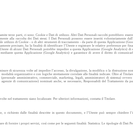
e terze parti, ci sono: Cookie e Dati di utilizzo. Altri Dati Personali raccolti potrebbero essere 
lmente alla raccolta dei Dati stessi. I Dati Personali possono essere inseriti volontariamente dal
e utilizzo di Cookie - o di altri strumenti di tracciamento - da parte di questa Applicazione (Goo
amente precisato, ha la finalità di identificare l’Utente e registrare le relative preferenze per fina
l’Utente di alcuni Dati Personali potrebbe impedire a questa Applicazione (Google Analytics) di 
si mediante questa Applicazione (Google Analytics) e garantisce di avere il diritto di comunicarl
 misure di sicurezza volte ad impedire l’accesso, la divulgazione, la modifica o la distruzione non
modalità organizzative e con logiche strettamente correlate alle finalità indicate. Oltre al Titolare
to (personale amministrativo, commerciale, marketing, legali, amministratori di sistema) ovvero 
che, agenzie di comunicazione) nominati anche, se necessario, Responsabili del Trattamento da par
nvolte nel trattamento siano localizzate. Per ulteriori informazioni, contatta il Titolare.
nte, o richiesto dalle finalità descritte in questo documento, e l’Utente può sempre chiedere l’
re di fornire i propri servizi, così come per le seguenti finalità: Statistica. Le tipologie di Dati Per