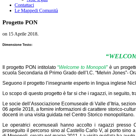
Contattaci
Le Mappe
di Comunità
Progetto PON
on
15 Aprile 2018
.
Dimensione Testo:
“
WELCOM
Il progetto PON intitolato
“
Welcome to Monopoli
”
è un progetto
scuola Secondaria di Primo Grado dell’I.C. “Melvin Jones”- O
Seguono il progetto l’insegnante esperto in lingua inglese Nic
Lo scopo di questo progetto è far si che i ragazzi, in seguito, 
Le socie dell’Associazione Ecomuseale di Valle d’Itria, sezion
06 aprile 2018, a fornire informazioni di carattere storico-cultu
docenti in una visita guidata nel Centro Storico monopolitano.
Le operatrici ecomuseali hanno accolto i ragazzi presso 
proseguito il percorso sino al Castello Carlo V, al porto sino
di Monopoli, creata nel marzo 2011. La visita guidata ha avuto 