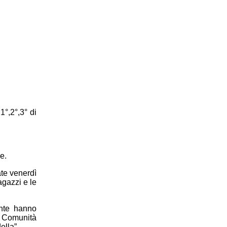
1°,2°,3° di
e.
ate venerdì
agazzi e le
ente hanno
di Comunità
ella”.