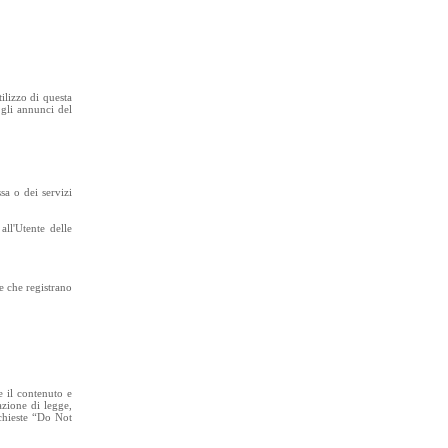
ilizzo di questa
 gli annunci del
sa o dei servizi
ll'Utente delle
e che registrano
e il contenuto e
azione di legge,
ichieste “Do Not