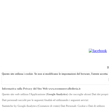
©
Copyright
2013 Associazione Ecomuseale di Valle D'Itri
D
Questo sito utilizza i cookie. Se non si modificano le impostazioni del browser, l'utente accetta.
Informativa sulla Privacy del Sito Web www.ecomuseovalleditria.it
Questo sito web utilizza l'Applicazione (
Google Analytics
) che raccoglie alcuni Dati dei propri 
Dati personali raccolti per le seguenti finalità ed utilizzando i seguenti servizi:
Statistiche by Google Analytics (Contatore di visite) Dati Personali: Cookie e Dati di utilizzo