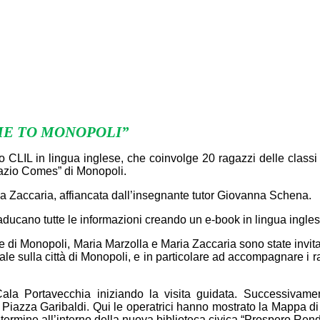
E TO MONOPOLI”
 CLIL in lingua inglese, che coinvolge 20 ragazzi delle classi 
razio Comes” di Monopoli.
la Zaccaria, affiancata dall’insegnante tutor Giovanna Schena.
traducano tutte le informazioni creando un e-book in lingua ingles
e di Monopoli, Maria Marzolla e Maria Zaccaria sono state invit
rale sulla città di Monopoli, e in particolare ad accompagnare i r
Cala Portavecchia iniziando la visita guidata. Successivam
 a Piazza Garibaldi. Qui le operatrici hanno mostrato la Mappa 
termine all’interno della nuova biblioteca civica “Prospero Rend