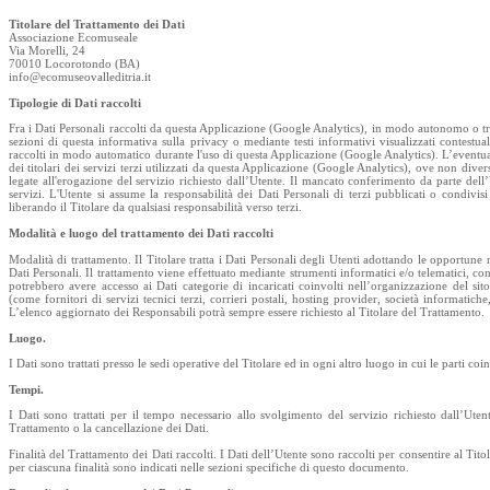
Titolare del Trattamento dei Dati
Associazione Ecomuseale
Via Morelli, 24
70010 Locorotondo (BA)
info@ecomuseovalleditria.it
Tipologie di Dati raccolti
Fra i Dati Personali raccolti da questa Applicazione (Google Analytics), in modo autonomo o tramit
sezioni di questa informativa sulla privacy o mediante testi informativi visualizzati contestua
raccolti in modo automatico durante l'uso di questa Applicazione (Google Analytics). L’eventual
dei titolari dei servizi terzi utilizzati da questa Applicazione (Google Analytics), ove non divers
legate all'erogazione del servizio richiesto dall’Utente. Il mancato conferimento da parte del
servizi. L'Utente si assume la responsabilità dei Dati Personali di terzi pubblicati o condivi
liberando il Titolare da qualsiasi responsabilità verso terzi.
Modalità e luogo del trattamento dei Dati raccolti
Modalità di trattamento. Il Titolare tratta i Dati Personali degli Utenti adottando le opportune
Dati Personali. Il trattamento viene effettuato mediante strumenti informatici e/o telematici, con 
potrebbero avere accesso ai Dati categorie di incaricati coinvolti nell’organizzazione del si
(come fornitori di servizi tecnici terzi, corrieri postali, hosting provider, società informati
L’elenco aggiornato dei Responsabili potrà sempre essere richiesto al Titolare del Trattamento.
Luogo.
I Dati sono trattati presso le sedi operative del Titolare ed in ogni altro luogo in cui le parti coi
Tempi.
I Dati sono trattati per il tempo necessario allo svolgimento del servizio richiesto dall’Ute
Trattamento o la cancellazione dei Dati.
Finalità del Trattamento dei Dati raccolti. I Dati dell’Utente sono raccolti per consentire al Titola
per ciascuna finalità sono indicati nelle sezioni specifiche di questo documento.