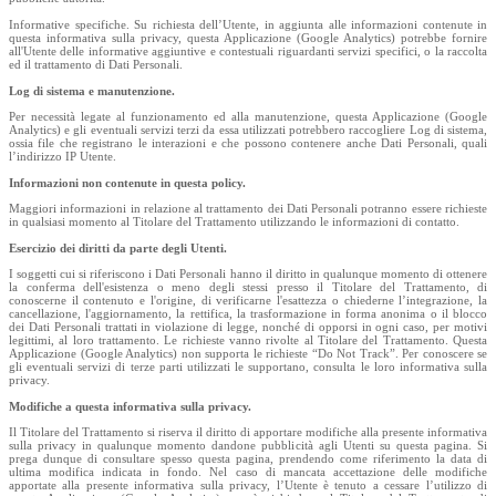
Informative specifiche. Su richiesta dell’Utente, in aggiunta alle informazioni contenute in
questa informativa sulla privacy, questa Applicazione (Google Analytics) potrebbe fornire
all'Utente delle informative aggiuntive e contestuali riguardanti servizi specifici, o la raccolta
ed il trattamento di Dati Personali.
Log di sistema e manutenzione.
Per necessità legate al funzionamento ed alla manutenzione, questa Applicazione (Google
Analytics) e gli eventuali servizi terzi da essa utilizzati potrebbero raccogliere Log di sistema,
ossia file che registrano le interazioni e che possono contenere anche Dati Personali, quali
l’indirizzo IP Utente.
Informazioni non contenute in questa policy.
Maggiori informazioni in relazione al trattamento dei Dati Personali potranno essere richieste
in qualsiasi momento al Titolare del Trattamento utilizzando le informazioni di contatto.
Esercizio dei diritti da parte degli Utenti.
I soggetti cui si riferiscono i Dati Personali hanno il diritto in qualunque momento di ottenere
la conferma dell'esistenza o meno degli stessi presso il Titolare del Trattamento, di
conoscerne il contenuto e l'origine, di verificarne l'esattezza o chiederne l’integrazione, la
cancellazione, l'aggiornamento, la rettifica, la trasformazione in forma anonima o il blocco
dei Dati Personali trattati in violazione di legge, nonché di opporsi in ogni caso, per motivi
legittimi, al loro trattamento. Le richieste vanno rivolte al Titolare del Trattamento. Questa
Applicazione (Google Analytics) non supporta le richieste “Do Not Track”. Per conoscere se
gli eventuali servizi di terze parti utilizzati le supportano, consulta le loro informativa sulla
privacy.
Modifiche a questa informativa sulla privacy.
Il Titolare del Trattamento si riserva il diritto di apportare modifiche alla presente informativa
sulla privacy in qualunque momento dandone pubblicità agli Utenti su questa pagina. Si
prega dunque di consultare spesso questa pagina, prendendo come riferimento la data di
ultima modifica indicata in fondo. Nel caso di mancata accettazione delle modifiche
apportate alla presente informativa sulla privacy, l’Utente è tenuto a cessare l’utilizzo di