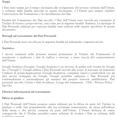
Tempi.
I Dati sono trattati per il tempo necessario allo svolgimento del servizio richiesto dall’Utente,
o richiesto dalle finalità descritte in questo documento, e l’Utente può sempre chiedere
l’interruzione del Trattamento o la cancellazione dei Dati.
Finalità del Trattamento dei Dati raccolti. I Dati dell’Utente sono raccolti per consentire al
Titolare di fornire i propri servizi, così come per le seguenti finalità: Statistica. Le tipologie di
Dati Personali utilizzati per ciascuna finalità sono indicati nelle sezioni specifiche di questo
documento.
Dettagli sul trattamento dei Dati Personali.
I Dati Personali sono raccolti per le seguenti finalità ed utilizzando i seguenti servizi:
Statistica.
I servizi contenuti nella presente sezione permettono al Titolare del Trattamento di
monitorare e analizzare i dati di traffico e servono a tener traccia del comportamento
dell’Utente.
Google Analytics (Google). Google Analytics è un servizio di analisi web fornito da Google
Inc. (“Google”). Google utilizza i Dati Personali raccolti allo scopo di tracciare ed esaminare
l’utilizzo di questa Applicazione (Google Analytics), compilare report e condividerli con gli
altri servizi sviluppati da Google. Google potrebbe utilizzare i Dati Personali per
contestualizzare e personalizzare gli annunci del proprio network pubblicitario. Dati
personali raccolti: Cookie e Dati di utilizzo. Luogo del trattamento : USA – Privacy Policy –
Opt Out
Ulteriori informazioni sul trattamento
Difesa in giudizio.
I Dati Personali dell’Utente possono essere utilizzati per la difesa da parte del Titolare in
giudizio o nelle fasi propedeutiche alla sua eventuale instaurazione, da abusi nell'utilizzo
della stessa o dei servizi connessi da parte dell’Utente. L’Utente dichiara di essere
consapevole che il Titolare potrebbe essere richiesto di rivelare i Dati su richiesta delle
pubbliche autorità.