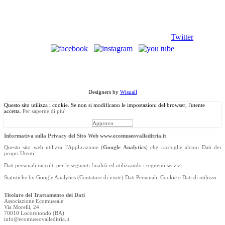
Twitter
©
Copyright
2013 Associazione Ecomuseale di Valle D'Itria - Via
Morelli, 24 - 70010 Locorotondo (BA). Tutti i diritti riservati.
Designers by
Wisuall
Questo sito utilizza i cookie. Se non si modificano le impostazioni del browser, l'utente
accetta.
Per saperne di piu'
Approvo
Informativa sulla Privacy del Sito Web www.ecomuseovalleditria.it
Questo sito web utilizza l'Applicazione (
Google Analytics
) che raccoglie alcuni Dati dei
propri Utenti.
Dati personali raccolti per le seguenti finalità ed utilizzando i seguenti servizi:
Statistiche by Google Analytics (Contatore di visite) Dati Personali: Cookie e Dati di utilizzo
Titolare del Trattamento dei Dati
Associazione Ecomuseale
Via Morelli, 24
70010 Locorotondo (BA)
info@ecomuseovalleditria.it