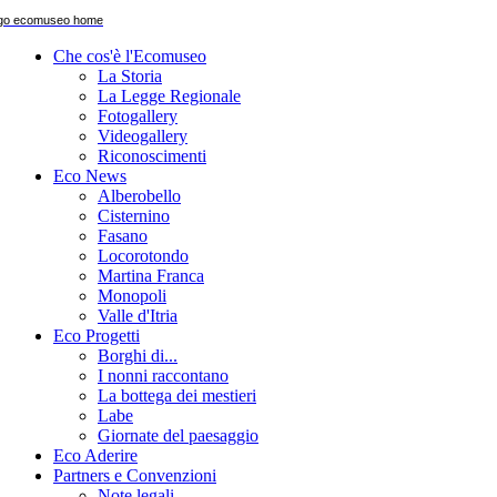
Che cos'è l'Ecomuseo
La Storia
La Legge Regionale
Fotogallery
Videogallery
Riconoscimenti
Eco News
Alberobello
Cisternino
Fasano
Locorotondo
Martina Franca
Monopoli
Valle d'Itria
Eco Progetti
Borghi di...
I nonni raccontano
La bottega dei mestieri
Labe
Giornate del paesaggio
Eco Aderire
Partners e Convenzioni
Note legali