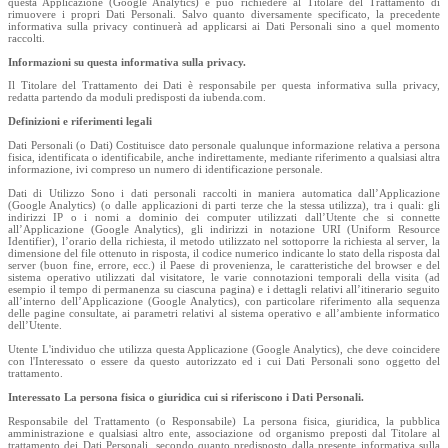
questa Applicazione (Google Analytics) e può richiedere al Titolare del Trattamento di
rimuovere i propri Dati Personali. Salvo quanto diversamente specificato, la precedente
informativa sulla privacy continuerà ad applicarsi ai Dati Personali sino a quel momento
raccolti.
Informazioni su questa informativa sulla privacy.
Il Titolare del Trattamento dei Dati è responsabile per questa informativa sulla privacy,
redatta partendo da moduli predisposti da iubenda.com.
Definizioni e riferimenti legali
Dati Personali (o Dati) Costituisce dato personale qualunque informazione relativa a persona
fisica, identificata o identificabile, anche indirettamente, mediante riferimento a qualsiasi altra
informazione, ivi compreso un numero di identificazione personale.
Dati di Utilizzo Sono i dati personali raccolti in maniera automatica dall’Applicazione
(Google Analytics) (o dalle applicazioni di parti terze che la stessa utilizza), tra i quali: gli
indirizzi IP o i nomi a dominio dei computer utilizzati dall’Utente che si connette
all’Applicazione (Google Analytics), gli indirizzi in notazione URI (Uniform Resource
Identifier), l’orario della richiesta, il metodo utilizzato nel sottoporre la richiesta al server, la
dimensione del file ottenuto in risposta, il codice numerico indicante lo stato della risposta dal
server (buon fine, errore, ecc.) il Paese di provenienza, le caratteristiche del browser e del
sistema operativo utilizzati dal visitatore, le varie connotazioni temporali della visita (ad
esempio il tempo di permanenza su ciascuna pagina) e i dettagli relativi all’itinerario seguito
all’interno dell’Applicazione (Google Analytics), con particolare riferimento alla sequenza
delle pagine consultate, ai parametri relativi al sistema operativo e all’ambiente informatico
dell’Utente.
Utente L'individuo che utilizza questa Applicazione (Google Analytics), che deve coincidere
con l'Interessato o essere da questo autorizzato ed i cui Dati Personali sono oggetto del
trattamento.
Interessato La persona fisica o giuridica cui si riferiscono i Dati Personali.
Responsabile del Trattamento (o Responsabile) La persona fisica, giuridica, la pubblica
amministrazione e qualsiasi altro ente, associazione od organismo preposti dal Titolare al
trattamento dei Dati Personali, secondo quanto predisposto dalla presente informativa sulla