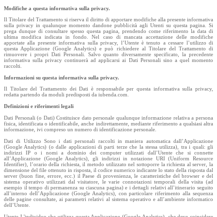
Modifiche a questa informativa sulla privacy.
Il Titolare del Trattamento si riserva il diritto di apportare modifiche alla presente informativa
sulla privacy in qualunque momento dandone pubblicità agli Utenti su questa pagina. Si
prega dunque di consultare spesso questa pagina, prendendo come riferimento la data di
ultima modifica indicata in fondo. Nel caso di mancata accettazione delle modifiche
apportate alla presente informativa sulla privacy, l’Utente è tenuto a cessare l’utilizzo di
questa Applicazione (Google Analytics) e può richiedere al Titolare del Trattamento di
rimuovere i propri Dati Personali. Salvo quanto diversamente specificato, la precedente
informativa sulla privacy continuerà ad applicarsi ai Dati Personali sino a quel momento
raccolti.
Informazioni su questa informativa sulla privacy.
Il Titolare del Trattamento dei Dati è responsabile per questa informativa sulla privacy,
redatta partendo da moduli predisposti da iubenda.com.
Definizioni e riferimenti legali
Dati Personali (o Dati) Costituisce dato personale qualunque informazione relativa a persona
fisica, identificata o identificabile, anche indirettamente, mediante riferimento a qualsiasi altra
informazione, ivi compreso un numero di identificazione personale.
Dati di Utilizzo Sono i dati personali raccolti in maniera automatica dall’Applicazione
(Google Analytics) (o dalle applicazioni di parti terze che la stessa utilizza), tra i quali: gli
indirizzi IP o i nomi a dominio dei computer utilizzati dall’Utente che si connette
all’Applicazione (Google Analytics), gli indirizzi in notazione URI (Uniform Resource
Identifier), l’orario della richiesta, il metodo utilizzato nel sottoporre la richiesta al server, la
dimensione del file ottenuto in risposta, il codice numerico indicante lo stato della risposta dal
server (buon fine, errore, ecc.) il Paese di provenienza, le caratteristiche del browser e del
sistema operativo utilizzati dal visitatore, le varie connotazioni temporali della visita (ad
esempio il tempo di permanenza su ciascuna pagina) e i dettagli relativi all’itinerario seguito
all’interno dell’Applicazione (Google Analytics), con particolare riferimento alla sequenza
delle pagine consultate, ai parametri relativi al sistema operativo e all’ambiente informatico
dell’Utente.
Utente L'individuo che utilizza questa Applicazione (Google Analytics), che deve coincidere