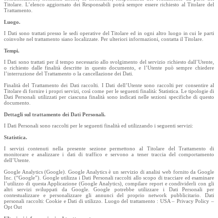
Titolare. L’elenco aggiornato dei Responsabili potrà sempre essere richiesto al Titolare del
Trattamento.
Luogo.
I Dati sono trattati presso le sedi operative del Titolare ed in ogni altro luogo in cui le parti
coinvolte nel trattamento siano localizzate. Per ulteriori informazioni, contatta il Titolare.
Tempi.
I Dati sono trattati per il tempo necessario allo svolgimento del servizio richiesto dall’Utente,
o richiesto dalle finalità descritte in questo documento, e l’Utente può sempre chiedere
l’interruzione del Trattamento o la cancellazione dei Dati.
Finalità del Trattamento dei Dati raccolti. I Dati dell’Utente sono raccolti per consentire al
Titolare di fornire i propri servizi, così come per le seguenti finalità: Statistica. Le tipologie di
Dati Personali utilizzati per ciascuna finalità sono indicati nelle sezioni specifiche di questo
documento.
Dettagli sul trattamento dei Dati Personali.
I Dati Personali sono raccolti per le seguenti finalità ed utilizzando i seguenti servizi:
Statistica.
I servizi contenuti nella presente sezione permettono al Titolare del Trattamento di
monitorare e analizzare i dati di traffico e servono a tener traccia del comportamento
dell’Utente.
Google Analytics (Google). Google Analytics è un servizio di analisi web fornito da Google
Inc. (“Google”). Google utilizza i Dati Personali raccolti allo scopo di tracciare ed esaminare
l’utilizzo di questa Applicazione (Google Analytics), compilare report e condividerli con gli
altri servizi sviluppati da Google. Google potrebbe utilizzare i Dati Personali per
contestualizzare e personalizzare gli annunci del proprio network pubblicitario. Dati
personali raccolti: Cookie e Dati di utilizzo. Luogo del trattamento : USA – Privacy Policy –
Opt Out