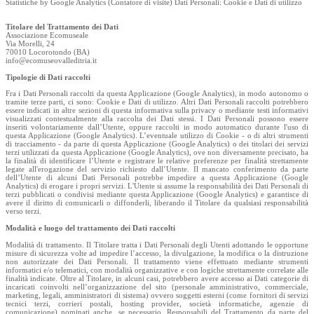
Statistiche by Google Analytics (Contatore di visite) Dati Personali: Cookie e Dati di utilizzo
Titolare del Trattamento dei Dati
Associazione Ecomuseale
Via Morelli, 24
70010 Locorotondo (BA)
info@ecomuseovalleditria.it
Tipologie di Dati raccolti
Fra i Dati Personali raccolti da questa Applicazione (Google Analytics), in modo autonomo o
tramite terze parti, ci sono: Cookie e Dati di utilizzo. Altri Dati Personali raccolti potrebbero
essere indicati in altre sezioni di questa informativa sulla privacy o mediante testi informativi
visualizzati contestualmente alla raccolta dei Dati stessi. I Dati Personali possono essere
inseriti volontariamente dall’Utente, oppure raccolti in modo automatico durante l'uso di
questa Applicazione (Google Analytics). L’eventuale utilizzo di Cookie - o di altri strumenti
di tracciamento - da parte di questa Applicazione (Google Analytics) o dei titolari dei servizi
terzi utilizzati da questa Applicazione (Google Analytics), ove non diversamente precisato, ha
la finalità di identificare l’Utente e registrare le relative preferenze per finalità strettamente
legate all'erogazione del servizio richiesto dall’Utente. Il mancato conferimento da parte
dell’Utente di alcuni Dati Personali potrebbe impedire a questa Applicazione (Google
Analytics) di erogare i propri servizi. L'Utente si assume la responsabilità dei Dati Personali di
terzi pubblicati o condivisi mediante questa Applicazione (Google Analytics) e garantisce di
avere il diritto di comunicarli o diffonderli, liberando il Titolare da qualsiasi responsabilità
verso terzi.
Modalità e luogo del trattamento dei Dati raccolti
Modalità di trattamento. Il Titolare tratta i Dati Personali degli Utenti adottando le opportune
misure di sicurezza volte ad impedire l’accesso, la divulgazione, la modifica o la distruzione
non autorizzate dei Dati Personali. Il trattamento viene effettuato mediante strumenti
informatici e/o telematici, con modalità organizzative e con logiche strettamente correlate alle
finalità indicate. Oltre al Titolare, in alcuni casi, potrebbero avere accesso ai Dati categorie di
incaricati coinvolti nell’organizzazione del sito (personale amministrativo, commerciale,
marketing, legali, amministratori di sistema) ovvero soggetti esterni (come fornitori di servizi
tecnici terzi, corrieri postali, hosting provider, società informatiche, agenzie di
comunicazione) nominati anche, se necessario, Responsabili del Trattamento da parte del