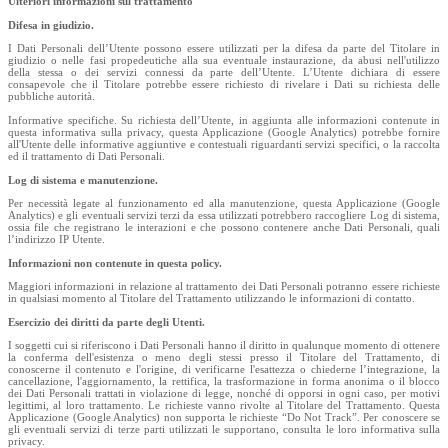
Ulteriori informazioni sul trattamento
Difesa in giudizio.
I Dati Personali dell’Utente possono essere utilizzati per la difesa da parte del Titolare in
giudizio o nelle fasi propedeutiche alla sua eventuale instaurazione, da abusi nell'utilizzo
della stessa o dei servizi connessi da parte dell’Utente. L’Utente dichiara di essere
consapevole che il Titolare potrebbe essere richiesto di rivelare i Dati su richiesta delle
pubbliche autorità.
Informative specifiche. Su richiesta dell’Utente, in aggiunta alle informazioni contenute in
questa informativa sulla privacy, questa Applicazione (Google Analytics) potrebbe fornire
all'Utente delle informative aggiuntive e contestuali riguardanti servizi specifici, o la raccolta
ed il trattamento di Dati Personali.
Log di sistema e manutenzione.
Per necessità legate al funzionamento ed alla manutenzione, questa Applicazione (Google
Analytics) e gli eventuali servizi terzi da essa utilizzati potrebbero raccogliere Log di sistema,
ossia file che registrano le interazioni e che possono contenere anche Dati Personali, quali
l’indirizzo IP Utente.
Informazioni non contenute in questa policy.
Maggiori informazioni in relazione al trattamento dei Dati Personali potranno essere richieste
in qualsiasi momento al Titolare del Trattamento utilizzando le informazioni di contatto.
Esercizio dei diritti da parte degli Utenti.
I soggetti cui si riferiscono i Dati Personali hanno il diritto in qualunque momento di ottenere
la conferma dell'esistenza o meno degli stessi presso il Titolare del Trattamento, di
conoscerne il contenuto e l'origine, di verificarne l'esattezza o chiederne l’integrazione, la
cancellazione, l'aggiornamento, la rettifica, la trasformazione in forma anonima o il blocco
dei Dati Personali trattati in violazione di legge, nonché di opporsi in ogni caso, per motivi
legittimi, al loro trattamento. Le richieste vanno rivolte al Titolare del Trattamento. Questa
Applicazione (Google Analytics) non supporta le richieste “Do Not Track”. Per conoscere se
gli eventuali servizi di terze parti utilizzati le supportano, consulta le loro informativa sulla
privacy.