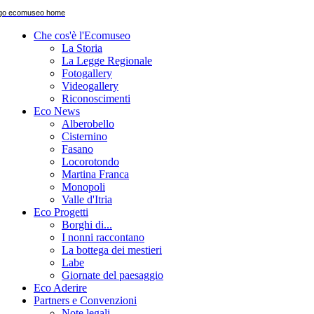
Che cos'è l'Ecomuseo
La Storia
La Legge Regionale
Fotogallery
Videogallery
Riconoscimenti
Eco News
Alberobello
Cisternino
Fasano
Locorotondo
Martina Franca
Monopoli
Valle d'Itria
Eco Progetti
Borghi di...
I nonni raccontano
La bottega dei mestieri
Labe
Giornate del paesaggio
Eco Aderire
Partners e Convenzioni
Note legali