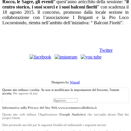
Rocco, le Sagre, gli eventi
” quest’anno arricchito della sessione: “
il
centro storico, i suoi scorci e i suoi balconi fioriti
” con scadenza il
18 agosto 2015. Il concorso, promosso dalla locale sezione in
collaborazione con l’associazione I Briganti e la Pro Loco
Locorotondo, rientra nell’ambito dell’iniziativa: “ Balconi Fioriti”.
Twitter
©
Copyright
2013 Associazione Ecomuseale di Valle D'Itria - Via
Morelli, 24 - 70010 Locorotondo (BA). Tutti i diritti riservati.
Designers by
Wisuall
Questo sito utilizza i cookie. Se non si modificano le impostazioni del browser, l'utente
accetta.
Per saperne di piu'
Approvo
Informativa sulla Privacy del Sito Web www.ecomuseovalleditria.it
Questo sito web utilizza l'Applicazione (
Google Analytics
) che raccoglie alcuni Dati dei
propri Utenti.
Dati personali raccolti per le seguenti finalità ed utilizzando i seguenti servizi: