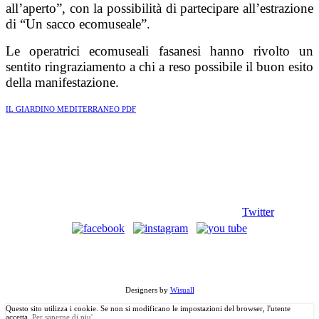
all’aperto”, con la possibilità di partecipare all’estrazione
di “Un sacco ecomuseale”.
Le operatrici ecomuseali fasanesi hanno rivolto un
sentito ringraziamento a chi a reso possibile il buon esito
della manifestazione.
IL GIARDINO MEDITERRANEO PDF
Twitter
©
Copyright
2013 Associazione Ecomuseale di Valle D'Itria - Via
Morelli, 24 - 70010 Locorotondo (BA). Tutti i diritti riservati.
Designers by
Wisuall
Questo sito utilizza i cookie. Se non si modificano le impostazioni del browser, l'utente
accetta.
Per saperne di piu'