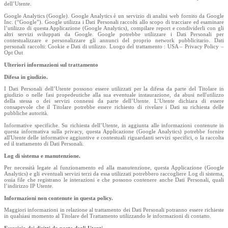
dell’Utente.
Google Analytics (Google). Google Analytics è un servizio di analisi web fornito da Google
Inc. (“Google”). Google utilizza i Dati Personali raccolti allo scopo di tracciare ed esaminare
l’utilizzo di questa Applicazione (Google Analytics), compilare report e condividerli con gli
altri servizi sviluppati da Google. Google potrebbe utilizzare i Dati Personali per
contestualizzare e personalizzare gli annunci del proprio network pubblicitario. Dati
personali raccolti: Cookie e Dati di utilizzo. Luogo del trattamento : USA – Privacy Policy –
Opt Out
Ulteriori informazioni sul trattamento
Difesa in giudizio.
I Dati Personali dell’Utente possono essere utilizzati per la difesa da parte del Titolare in
giudizio o nelle fasi propedeutiche alla sua eventuale instaurazione, da abusi nell'utilizzo
della stessa o dei servizi connessi da parte dell’Utente. L’Utente dichiara di essere
consapevole che il Titolare potrebbe essere richiesto di rivelare i Dati su richiesta delle
pubbliche autorità.
Informative specifiche. Su richiesta dell’Utente, in aggiunta alle informazioni contenute in
questa informativa sulla privacy, questa Applicazione (Google Analytics) potrebbe fornire
all'Utente delle informative aggiuntive e contestuali riguardanti servizi specifici, o la raccolta
ed il trattamento di Dati Personali.
Log di sistema e manutenzione.
Per necessità legate al funzionamento ed alla manutenzione, questa Applicazione (Google
Analytics) e gli eventuali servizi terzi da essa utilizzati potrebbero raccogliere Log di sistema,
ossia file che registrano le interazioni e che possono contenere anche Dati Personali, quali
l’indirizzo IP Utente.
Informazioni non contenute in questa policy.
Maggiori informazioni in relazione al trattamento dei Dati Personali potranno essere richieste
in qualsiasi momento al Titolare del Trattamento utilizzando le informazioni di contatto.
Esercizio dei diritti da parte degli Utenti.