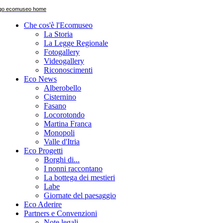
Che cos'è l'Ecomuseo
La Storia
La Legge Regionale
Fotogallery
Videogallery
Riconoscimenti
Eco News
Alberobello
Cisternino
Fasano
Locorotondo
Martina Franca
Monopoli
Valle d'Itria
Eco Progetti
Borghi di...
I nonni raccontano
La bottega dei mestieri
Labe
Giornate del paesaggio
Eco Aderire
Partners e Convenzioni
Note legali