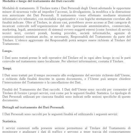
Modalità e luogo del trattamento dei Dati raccolti
Modalità di trattamento. Il Titolare tratta i Dati Personali degli Utenti adottando le opportune
misure di sicurezza volte ad impedire l’accesso, la divulgazione, la modifica o la distruzione
non autorizzate dei Dati Personali. Il trattamento viene effettuato mediante strumenti
informatici e/o telematici, con modalità organizzative e con logiche strettamente correlate alle
finalità indicate. Oltre al Titolare, in alcuni casi, potrebbero avere accesso ai Dati categorie di
incaricati coinvolti nell’organizzazione del sito (personale amministrativo, commerciale,
marketing, legali, amministratori di sistema) ovvero soggetti esterni (come fornitori di servizi
tecnici terzi, corrieri postali, hosting provider, società informatiche, agenzie di
comunicazione) nominati anche, se necessario, Responsabili del Trattamento da parte del
Titolare. L’elenco aggiornato dei Responsabili potrà sempre essere richiesto al Titolare del
Trattamento.
Luogo.
I Dati sono trattati presso le sedi operative del Titolare ed in ogni altro luogo in cui le parti
coinvolte nel trattamento siano localizzate. Per ulteriori informazioni, contatta il Titolare.
Tempi.
I Dati sono trattati per il tempo necessario allo svolgimento del servizio richiesto dall’Utente,
o richiesto dalle finalità descritte in questo documento, e l’Utente può sempre chiedere
l’interruzione del Trattamento o la cancellazione dei Dati.
Finalità del Trattamento dei Dati raccolti. I Dati dell’Utente sono raccolti per consentire al
Titolare di fornire i propri servizi, così come per le seguenti finalità: Statistica. Le tipologie di
Dati Personali utilizzati per ciascuna finalità sono indicati nelle sezioni specifiche di questo
documento.
Dettagli sul trattamento dei Dati Personali.
I Dati Personali sono raccolti per le seguenti finalità ed utilizzando i seguenti servizi:
Statistica.
I servizi contenuti nella presente sezione permettono al Titolare del Trattamento di
monitorare e analizzare i dati di traffico e servono a tener traccia del comportamento