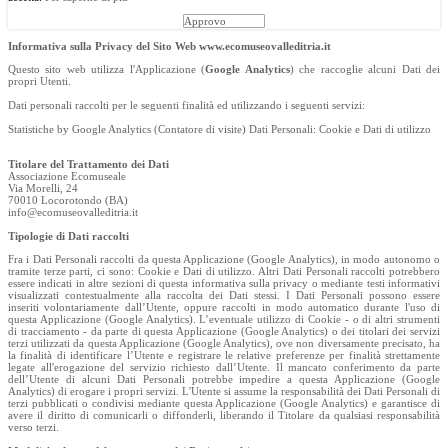
Approvo
Informativa sulla Privacy del Sito Web www.ecomuseovalleditria.it
Questo sito web utilizza l'Applicazione (
Google Analytics
) che raccoglie alcuni Dati dei
propri Utenti.
Dati personali raccolti per le seguenti finalità ed utilizzando i seguenti servizi:
Statistiche by Google Analytics (Contatore di visite) Dati Personali: Cookie e Dati di utilizzo
Titolare del Trattamento dei Dati
Associazione Ecomuseale
Via Morelli, 24
70010 Locorotondo (BA)
info@ecomuseovalleditria.it
Tipologie di Dati raccolti
Fra i Dati Personali raccolti da questa Applicazione (Google Analytics), in modo autonomo o
tramite terze parti, ci sono: Cookie e Dati di utilizzo. Altri Dati Personali raccolti potrebbero
essere indicati in altre sezioni di questa informativa sulla privacy o mediante testi informativi
visualizzati contestualmente alla raccolta dei Dati stessi. I Dati Personali possono essere
inseriti volontariamente dall’Utente, oppure raccolti in modo automatico durante l'uso di
questa Applicazione (Google Analytics). L’eventuale utilizzo di Cookie - o di altri strumenti
di tracciamento - da parte di questa Applicazione (Google Analytics) o dei titolari dei servizi
terzi utilizzati da questa Applicazione (Google Analytics), ove non diversamente precisato, ha
la finalità di identificare l’Utente e registrare le relative preferenze per finalità strettamente
legate all'erogazione del servizio richiesto dall’Utente. Il mancato conferimento da parte
dell’Utente di alcuni Dati Personali potrebbe impedire a questa Applicazione (Google
Analytics) di erogare i propri servizi. L'Utente si assume la responsabilità dei Dati Personali di
terzi pubblicati o condivisi mediante questa Applicazione (Google Analytics) e garantisce di
avere il diritto di comunicarli o diffonderli, liberando il Titolare da qualsiasi responsabilità
verso terzi.