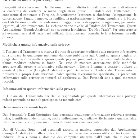
I soggetti cui si riferiscono i Dati Personali hanno il diritto in qualunque momento di ottenere
la conferma dell'esistenza o meno degli stessi presso il Titolare del Trattamento, di
conoscerne il contenuto e l'origine, di verificarne l'esattezza o chiederne l’integrazione, la
cancellazione, l'aggiornamento, la rettifica, la trasformazione in forma anonima o il blocco
dei Dati Personali trattati in violazione di legge, nonché di opporsi in ogni caso, per motivi
legittimi, al loro trattamento. Le richieste vanno rivolte al Titolare del Trattamento. Questa
Applicazione (Google Analytics) non supporta le richieste “Do Not Track”. Per conoscere se
gli eventuali servizi di terze parti utilizzati le supportano, consulta le loro informativa sulla
privacy.
Modifiche a questa informativa sulla privacy.
Il Titolare del Trattamento si riserva il diritto di apportare modifiche alla presente informativa
sulla privacy in qualunque momento dandone pubblicità agli Utenti su questa pagina. Si
prega dunque di consultare spesso questa pagina, prendendo come riferimento la data di
ultima modifica indicata in fondo. Nel caso di mancata accettazione delle modifiche
apportate alla presente informativa sulla privacy, l’Utente è tenuto a cessare l’utilizzo di
questa Applicazione (Google Analytics) e può richiedere al Titolare del Trattamento di
rimuovere i propri Dati Personali. Salvo quanto diversamente specificato, la precedente
informativa sulla privacy continuerà ad applicarsi ai Dati Personali sino a quel momento
raccolti.
Informazioni su questa informativa sulla privacy.
Il Titolare del Trattamento dei Dati è responsabile per questa informativa sulla privacy,
redatta partendo da moduli predisposti da iubenda.com.
Definizioni e riferimenti legali
Dati Personali (o Dati) Costituisce dato personale qualunque informazione relativa a persona
fisica, identificata o identificabile, anche indirettamente, mediante riferimento a qualsiasi altra
informazione, ivi compreso un numero di identificazione personale.
Dati di Utilizzo Sono i dati personali raccolti in maniera automatica dall’Applicazione
(Google Analytics) (o dalle applicazioni di parti terze che la stessa utilizza), tra i quali: gli
indirizzi IP o i nomi a dominio dei computer utilizzati dall’Utente che si connette