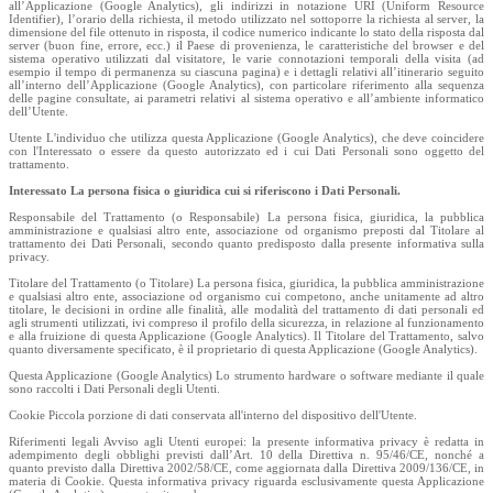
all’Applicazione (Google Analytics), gli indirizzi in notazione URI (Uniform Resource
Identifier), l’orario della richiesta, il metodo utilizzato nel sottoporre la richiesta al server, la
dimensione del file ottenuto in risposta, il codice numerico indicante lo stato della risposta dal
server (buon fine, errore, ecc.) il Paese di provenienza, le caratteristiche del browser e del
sistema operativo utilizzati dal visitatore, le varie connotazioni temporali della visita (ad
esempio il tempo di permanenza su ciascuna pagina) e i dettagli relativi all’itinerario seguito
all’interno dell’Applicazione (Google Analytics), con particolare riferimento alla sequenza
delle pagine consultate, ai parametri relativi al sistema operativo e all’ambiente informatico
dell’Utente.
Utente L'individuo che utilizza questa Applicazione (Google Analytics), che deve coincidere
con l'Interessato o essere da questo autorizzato ed i cui Dati Personali sono oggetto del
trattamento.
Interessato La persona fisica o giuridica cui si riferiscono i Dati Personali.
Responsabile del Trattamento (o Responsabile) La persona fisica, giuridica, la pubblica
amministrazione e qualsiasi altro ente, associazione od organismo preposti dal Titolare al
trattamento dei Dati Personali, secondo quanto predisposto dalla presente informativa sulla
privacy.
Titolare del Trattamento (o Titolare) La persona fisica, giuridica, la pubblica amministrazione
e qualsiasi altro ente, associazione od organismo cui competono, anche unitamente ad altro
titolare, le decisioni in ordine alle finalità, alle modalità del trattamento di dati personali ed
agli strumenti utilizzati, ivi compreso il profilo della sicurezza, in relazione al funzionamento
e alla fruizione di questa Applicazione (Google Analytics). Il Titolare del Trattamento, salvo
quanto diversamente specificato, è il proprietario di questa Applicazione (Google Analytics).
Questa Applicazione (Google Analytics) Lo strumento hardware o software mediante il quale
sono raccolti i Dati Personali degli Utenti.
Cookie Piccola porzione di dati conservata all'interno del dispositivo dell'Utente.
Riferimenti legali Avviso agli Utenti europei: la presente informativa privacy è redatta in
adempimento degli obblighi previsti dall’Art. 10 della Direttiva n. 95/46/CE, nonché a
quanto previsto dalla Direttiva 2002/58/CE, come aggiornata dalla Direttiva 2009/136/CE, in
materia di Cookie. Questa informativa privacy riguarda esclusivamente questa Applicazione