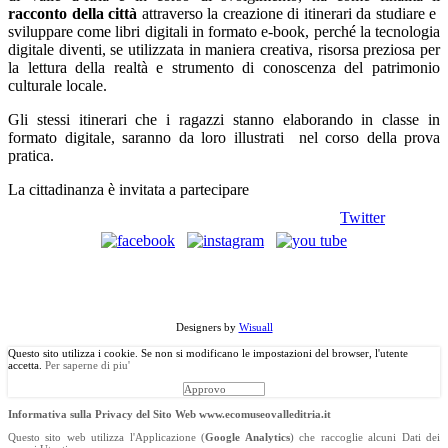
racconto della città
attraverso la creazione di itinerari da studiare e
sviluppare come libri digitali in formato e-book, perché la tecnologia
digitale diventi, se utilizzata in maniera creativa, risorsa preziosa per
la lettura della realtà e strumento di conoscenza del patrimonio
culturale locale.
Gli stessi itinerari che i ragazzi stanno elaborando in classe in
formato digitale, saranno da loro illustrati nel corso della prova
pratica.
La cittadinanza è invitata a partecipare
Twitter
©
Copyright
2013 Associazione Ecomuseale di Valle D'Itria - Via
Morelli, 24 - 70010 Locorotondo (BA). Tutti i diritti riservati.
Designers by
Wisuall
Questo sito utilizza i cookie. Se non si modificano le impostazioni del browser, l'utente
accetta.
Per saperne di piu'
Approvo
Informativa sulla Privacy del Sito Web www.ecomuseovalleditria.it
Questo sito web utilizza l'Applicazione (
Google Analytics
) che raccoglie alcuni Dati dei