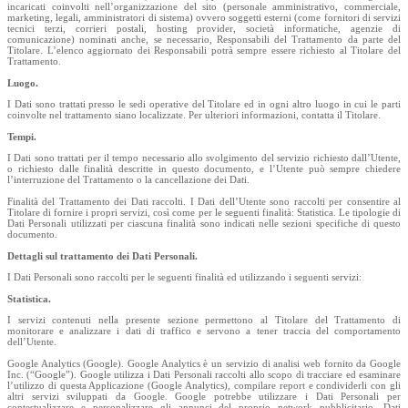
incaricati coinvolti nell’organizzazione del sito (personale amministrativo, commerciale,
marketing, legali, amministratori di sistema) ovvero soggetti esterni (come fornitori di servizi
tecnici terzi, corrieri postali, hosting provider, società informatiche, agenzie di
comunicazione) nominati anche, se necessario, Responsabili del Trattamento da parte del
Titolare. L’elenco aggiornato dei Responsabili potrà sempre essere richiesto al Titolare del
Trattamento.
Luogo.
I Dati sono trattati presso le sedi operative del Titolare ed in ogni altro luogo in cui le parti
coinvolte nel trattamento siano localizzate. Per ulteriori informazioni, contatta il Titolare.
Tempi.
I Dati sono trattati per il tempo necessario allo svolgimento del servizio richiesto dall’Utente,
o richiesto dalle finalità descritte in questo documento, e l’Utente può sempre chiedere
l’interruzione del Trattamento o la cancellazione dei Dati.
Finalità del Trattamento dei Dati raccolti. I Dati dell’Utente sono raccolti per consentire al
Titolare di fornire i propri servizi, così come per le seguenti finalità: Statistica. Le tipologie di
Dati Personali utilizzati per ciascuna finalità sono indicati nelle sezioni specifiche di questo
documento.
Dettagli sul trattamento dei Dati Personali.
I Dati Personali sono raccolti per le seguenti finalità ed utilizzando i seguenti servizi:
Statistica.
I servizi contenuti nella presente sezione permettono al Titolare del Trattamento di
monitorare e analizzare i dati di traffico e servono a tener traccia del comportamento
dell’Utente.
Google Analytics (Google). Google Analytics è un servizio di analisi web fornito da Google
Inc. (“Google”). Google utilizza i Dati Personali raccolti allo scopo di tracciare ed esaminare
l’utilizzo di questa Applicazione (Google Analytics), compilare report e condividerli con gli
altri servizi sviluppati da Google. Google potrebbe utilizzare i Dati Personali per
contestualizzare e personalizzare gli annunci del proprio network pubblicitario. Dati