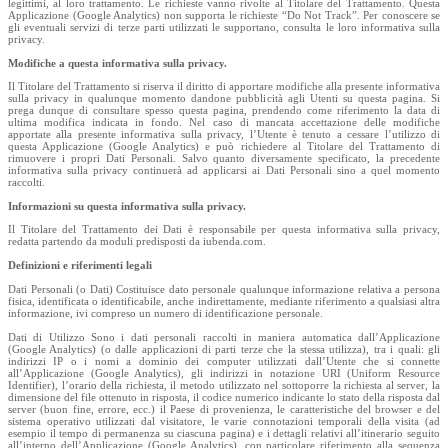
legittimi, al loro trattamento. Le richieste vanno rivolte al Titolare del Trattamento. Questa
Applicazione (Google Analytics) non supporta le richieste “Do Not Track”. Per conoscere se
gli eventuali servizi di terze parti utilizzati le supportano, consulta le loro informativa sulla
privacy.
Modifiche a questa informativa sulla privacy.
Il Titolare del Trattamento si riserva il diritto di apportare modifiche alla presente informativa
sulla privacy in qualunque momento dandone pubblicità agli Utenti su questa pagina. Si
prega dunque di consultare spesso questa pagina, prendendo come riferimento la data di
ultima modifica indicata in fondo. Nel caso di mancata accettazione delle modifiche
apportate alla presente informativa sulla privacy, l’Utente è tenuto a cessare l’utilizzo di
questa Applicazione (Google Analytics) e può richiedere al Titolare del Trattamento di
rimuovere i propri Dati Personali. Salvo quanto diversamente specificato, la precedente
informativa sulla privacy continuerà ad applicarsi ai Dati Personali sino a quel momento
raccolti.
Informazioni su questa informativa sulla privacy.
Il Titolare del Trattamento dei Dati è responsabile per questa informativa sulla privacy,
redatta partendo da moduli predisposti da iubenda.com.
Definizioni e riferimenti legali
Dati Personali (o Dati) Costituisce dato personale qualunque informazione relativa a persona
fisica, identificata o identificabile, anche indirettamente, mediante riferimento a qualsiasi altra
informazione, ivi compreso un numero di identificazione personale.
Dati di Utilizzo Sono i dati personali raccolti in maniera automatica dall’Applicazione
(Google Analytics) (o dalle applicazioni di parti terze che la stessa utilizza), tra i quali: gli
indirizzi IP o i nomi a dominio dei computer utilizzati dall’Utente che si connette
all’Applicazione (Google Analytics), gli indirizzi in notazione URI (Uniform Resource
Identifier), l’orario della richiesta, il metodo utilizzato nel sottoporre la richiesta al server, la
dimensione del file ottenuto in risposta, il codice numerico indicante lo stato della risposta dal
server (buon fine, errore, ecc.) il Paese di provenienza, le caratteristiche del browser e del
sistema operativo utilizzati dal visitatore, le varie connotazioni temporali della visita (ad
esempio il tempo di permanenza su ciascuna pagina) e i dettagli relativi all’itinerario seguito
all’interno dell’Applicazione (Google Analytics), con particolare riferimento alla sequenza