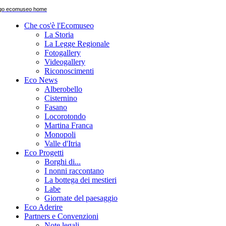
Che cos'è l'Ecomuseo
La Storia
La Legge Regionale
Fotogallery
Videogallery
Riconoscimenti
Eco News
Alberobello
Cisternino
Fasano
Locorotondo
Martina Franca
Monopoli
Valle d'Itria
Eco Progetti
Borghi di...
I nonni raccontano
La bottega dei mestieri
Labe
Giornate del paesaggio
Eco Aderire
Partners e Convenzioni
Note legali