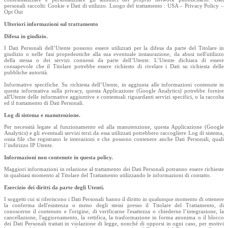
personali raccolti: Cookie e Dati di utilizzo. Luogo del trattamento : USA – Privacy Policy –
Opt Out
Ulteriori informazioni sul trattamento
Difesa in giudizio.
I Dati Personali dell’Utente possono essere utilizzati per la difesa da parte del Titolare in
giudizio o nelle fasi propedeutiche alla sua eventuale instaurazione, da abusi nell'utilizzo
della stessa o dei servizi connessi da parte dell’Utente. L’Utente dichiara di essere
consapevole che il Titolare potrebbe essere richiesto di rivelare i Dati su richiesta delle
pubbliche autorità.
Informative specifiche. Su richiesta dell’Utente, in aggiunta alle informazioni contenute in
questa informativa sulla privacy, questa Applicazione (Google Analytics) potrebbe fornire
all'Utente delle informative aggiuntive e contestuali riguardanti servizi specifici, o la raccolta
ed il trattamento di Dati Personali.
Log di sistema e manutenzione.
Per necessità legate al funzionamento ed alla manutenzione, questa Applicazione (Google
Analytics) e gli eventuali servizi terzi da essa utilizzati potrebbero raccogliere Log di sistema,
ossia file che registrano le interazioni e che possono contenere anche Dati Personali, quali
l’indirizzo IP Utente.
Informazioni non contenute in questa policy.
Maggiori informazioni in relazione al trattamento dei Dati Personali potranno essere richieste
in qualsiasi momento al Titolare del Trattamento utilizzando le informazioni di contatto.
Esercizio dei diritti da parte degli Utenti.
I soggetti cui si riferiscono i Dati Personali hanno il diritto in qualunque momento di ottenere
la conferma dell'esistenza o meno degli stessi presso il Titolare del Trattamento, di
conoscerne il contenuto e l'origine, di verificarne l'esattezza o chiederne l’integrazione, la
cancellazione, l'aggiornamento, la rettifica, la trasformazione in forma anonima o il blocco
dei Dati Personali trattati in violazione di legge, nonché di opporsi in ogni caso, per motivi