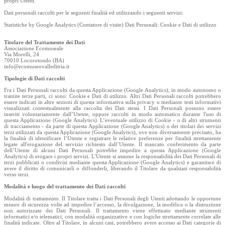
propri Utenti.
Dati personali raccolti per le seguenti finalità ed utilizzando i seguenti servizi:
Statistiche by Google Analytics (Contatore di visite) Dati Personali: Cookie e Dati di utilizzo
Titolare del Trattamento dei Dati
Associazione Ecomuseale
Via Morelli, 24
70010 Locorotondo (BA)
info@ecomuseovalleditria.it
Tipologie di Dati raccolti
Fra i Dati Personali raccolti da questa Applicazione (Google Analytics), in modo autonomo o
tramite terze parti, ci sono: Cookie e Dati di utilizzo. Altri Dati Personali raccolti potrebbero
essere indicati in altre sezioni di questa informativa sulla privacy o mediante testi informativi
visualizzati contestualmente alla raccolta dei Dati stessi. I Dati Personali possono essere
inseriti volontariamente dall’Utente, oppure raccolti in modo automatico durante l'uso di
questa Applicazione (Google Analytics). L’eventuale utilizzo di Cookie - o di altri strumenti
di tracciamento - da parte di questa Applicazione (Google Analytics) o dei titolari dei servizi
terzi utilizzati da questa Applicazione (Google Analytics), ove non diversamente precisato, ha
la finalità di identificare l’Utente e registrare le relative preferenze per finalità strettamente
legate all'erogazione del servizio richiesto dall’Utente. Il mancato conferimento da parte
dell’Utente di alcuni Dati Personali potrebbe impedire a questa Applicazione (Google
Analytics) di erogare i propri servizi. L'Utente si assume la responsabilità dei Dati Personali di
terzi pubblicati o condivisi mediante questa Applicazione (Google Analytics) e garantisce di
avere il diritto di comunicarli o diffonderli, liberando il Titolare da qualsiasi responsabilità
verso terzi.
Modalità e luogo del trattamento dei Dati raccolti
Modalità di trattamento. Il Titolare tratta i Dati Personali degli Utenti adottando le opportune
misure di sicurezza volte ad impedire l’accesso, la divulgazione, la modifica o la distruzione
non autorizzate dei Dati Personali. Il trattamento viene effettuato mediante strumenti
informatici e/o telematici, con modalità organizzative e con logiche strettamente correlate alle
finalità indicate. Oltre al Titolare, in alcuni casi, potrebbero avere accesso ai Dati categorie di